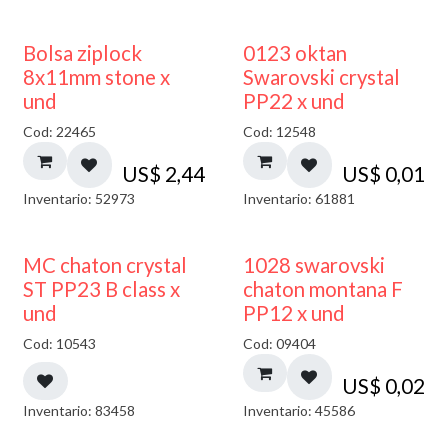
¡NUEVO!
Bolsa ziplock
0123 oktan
8x11mm stone x
Swarovski crystal
und
PP22 x und
Cod: 22465
Cod: 12548
US$
2,44
US$
0,01
Inventario: 52973
Inventario: 61881
MC chaton crystal
1028 swarovski
ST PP23 B class x
chaton montana F
und
PP12 x und
Cod: 10543
Cod: 09404
US$
0,02
Inventario: 83458
Inventario: 45586