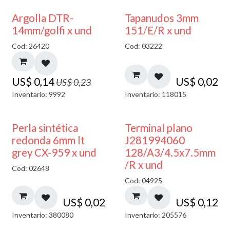
40% DESCUENTO
Argolla DTR-
Tapanudos 3mm
14mm/golfi x und
151/E/R x und
Cod: 26420
Cod: 03222
US$
0,14
US$
0,02
US$
0,23
Inventario: 9992
Inventario: 118015
Perla sintética
Terminal plano
redonda 6mm lt
J281994060
grey CX-959 x und
128/A3/4.5x7.5mm
/R x und
Cod: 02648
Cod: 04925
US$
0,02
US$
0,12
Inventario: 380080
Inventario: 205576