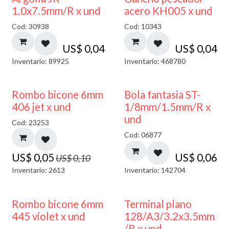
1.0x7.5mm/R x und
acero KH005 x und
Cod: 30938
Cod: 10343
US$
0,04
US$
0,04
Inventario: 89925
Inventario: 468780
50% DESCUENTO
Rombo bicone 6mm
Bola fantasia ST-
406 jet x und
1/8mm/1.5mm/R x
und
Cod: 23253
Cod: 06877
US$
0,05
US$
0,06
US$
0,10
Inventario: 2613
Inventario: 142704
50% DESCUENTO
Rombo bicone 6mm
Terminal plano
445 violet x und
128/A3/3.2x3.5mm
/R x und