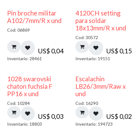
Pin broche militar
4120CH setting
A102/7mm/R x und
para soldar
18x13mm/R x und
Cod: 06869
Cod: 30572
US$
0,04
US$
0,15
Inventario: 28461
Inventario: 19151
1028 swarovski
Escalachin
chaton fuchsia F
LB26/3mm/Raw x
PP16 x und
und
Cod: 10284
Cod: 16290
US$
0,03
US$
0,02
Inventario: 18803
Inventario: 194723