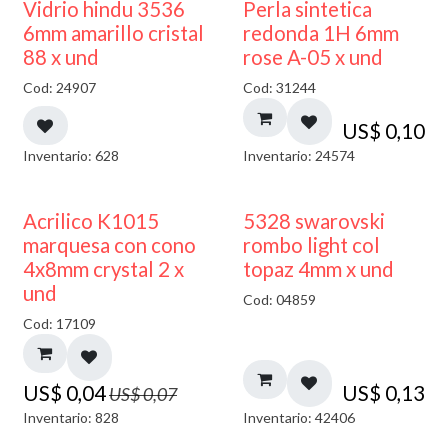
Vidrio hindu 3536
Perla sintetica
6mm amarillo cristal
redonda 1H 6mm
88 x und
rose A-05 x und
Cod: 24907
Cod: 31244
US$
0,10
Inventario: 628
Inventario: 24574
50% DESCUENTO
Acrilico K1015
5328 swarovski
marquesa con cono
rombo light col
4x8mm crystal 2 x
topaz 4mm x und
und
Cod: 04859
Cod: 17109
US$
0,04
US$
0,13
US$
0,07
Inventario: 828
Inventario: 42406