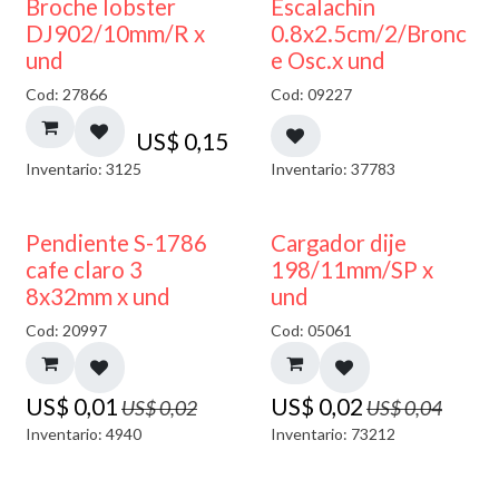
Broche lobster
Escalachin
DJ902/10mm/R x
0.8x2.5cm/2/Bronc
und
e Osc.x und
Cod: 27866
Cod: 09227
US$
0,15
Inventario: 3125
Inventario: 37783
50% DESCUENTO
50% DESCUENTO
Pendiente S-1786
Cargador dije
cafe claro 3
198/11mm/SP x
8x32mm x und
und
Cod: 20997
Cod: 05061
US$
0,01
US$
0,02
US$
0,02
US$
0,04
Inventario: 4940
Inventario: 73212