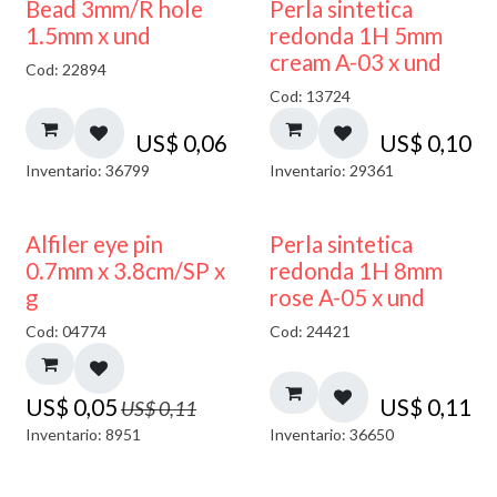
Bead 3mm/R hole
Perla sintetica
1.5mm x und
redonda 1H 5mm
cream A-03 x und
Cod: 22894
Cod: 13724
US$
0,06
US$
0,10
Inventario: 36799
Inventario: 29361
50% DESCUENTO
Alfiler eye pin
Perla sintetica
0.7mm x 3.8cm/SP x
redonda 1H 8mm
g
rose A-05 x und
Cod: 04774
Cod: 24421
US$
0,05
US$
0,11
US$
0,11
Inventario: 8951
Inventario: 36650