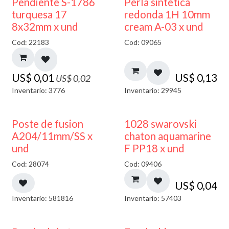
50% DESCUENTO
Pendiente S-1786
Perla sintetica
turquesa 17
redonda 1H 10mm
8x32mm x und
cream A-03 x und
Cod: 22183
Cod: 09065
US$
0,01
US$
0,13
US$
0,02
Inventario: 3776
Inventario: 29945
Poste de fusion
1028 swarovski
A204/11mm/SS x
chaton aquamarine
und
F PP18 x und
Cod: 28074
Cod: 09406
US$
0,04
Inventario: 581816
Inventario: 57403