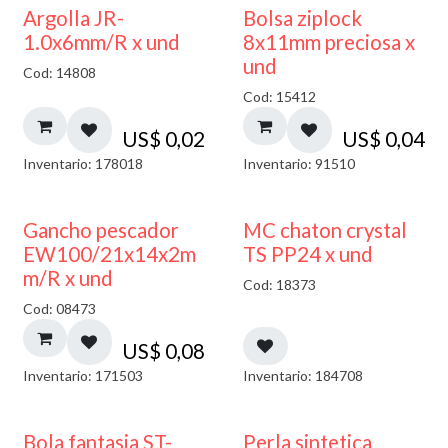
¡NUEVO!
Argolla JR-
Bolsa ziplock
1.0x6mm/R x und
8x11mm preciosa x
und
Cod: 14808
Cod: 15412
US$
0,02
US$
0,04
Inventario: 178018
Inventario: 91510
Gancho pescador
MC chaton crystal
EW100/21x14x2m
TS PP24 x und
m/R x und
Cod: 18373
Cod: 08473
US$
0,08
Inventario: 171503
Inventario: 184708
Bola fantasia ST-
Perla sintetica