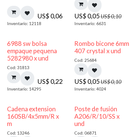
US$
0,06
US$
0,05
US$
0,10
Inventario: 12118
Inventario: 6631
50% DESCUENTO
6988 sw bolsa
Rombo bicone 6mm
empaque pequena
407 crystal x und
5282980 x und
Cod: 25684
Cod: 31813
US$
0,22
US$
0,05
US$
0,10
Inventario: 14295
Inventario: 4024
Cadena extension
Poste de fusión
160SB/4x5mm/R x
A206/R/10/SS x
m
und
Cod: 13246
Cod: 06871