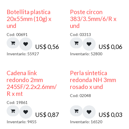
Botellita plastica
Poste circon
20x55mm (10g) x
383/3.5mm/6/R x
und
und
Cod: 00691
Cod: 03313
US$
0,56
US$
0,06
Inventario: 55927
Inventario: 52800
Cadena link
Perla sintetica
redondo 2mm
redonda NH 3mm
245SF/2.2x2.6mm/
rosado x und
R x mt
Cod: 02048
Cod: 19861
US$
0,87
US$
0,03
Inventario: 9455
Inventario: 16520