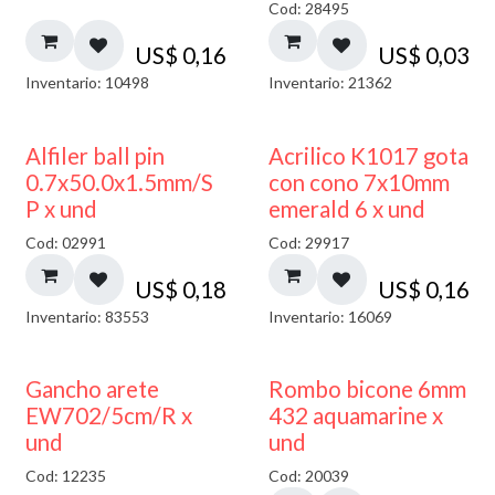
Cod: 28495
US$
0,16
US$
0,03
Inventario: 10498
Inventario: 21362
Alfiler ball pin
Acrilico K1017 gota
0.7x50.0x1.5mm/S
con cono 7x10mm
P x und
emerald 6 x und
Cod: 02991
Cod: 29917
US$
0,18
US$
0,16
Inventario: 83553
Inventario: 16069
50% DESCUENTO
Gancho arete
Rombo bicone 6mm
EW702/5cm/R x
432 aquamarine x
und
und
Cod: 12235
Cod: 20039