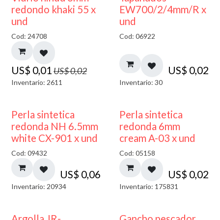
40% DESCUENTO
redondo khaki 55 x
EW700/2/4mm/R x
und
und
Cod: 24708
Cod: 06922
US$
0,01
US$
0,02
US$
0,02
Inventario: 2611
Inventario: 30
Perla sintetica
Perla sintetica
redonda NH 6.5mm
redonda 6mm
white CX-901 x und
cream A-03 x und
Cod: 09432
Cod: 05158
US$
0,06
US$
0,02
Inventario: 20934
Inventario: 175831
Argolla JR-
Gancho pescador