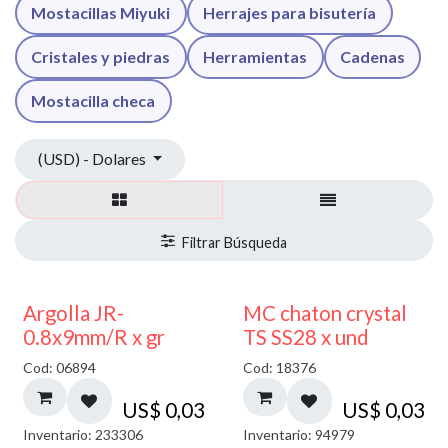
Mostacillas Miyuki
Herrajes para bisutería
Cristales y piedras
Herramientas
Cadenas
Mostacilla checa
(USD) - Dolares
Argolla JR-
MC chaton crystal
0.8x9mm/R x gr
TS SS28 x und
Cod: 06894
Cod: 18376
US$
0,03
US$
0,03
Inventario: 233306
Inventario: 94979