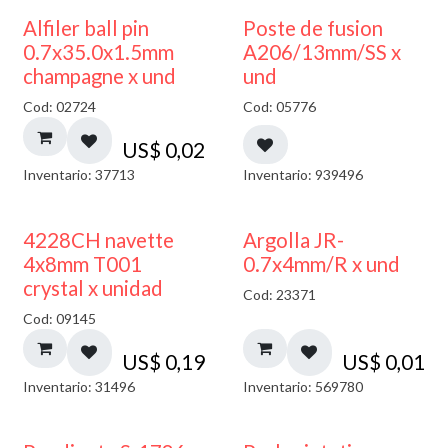
Alfiler ball pin
Poste de fusion
0.7x35.0x1.5mm
A206/13mm/SS x
champagne x und
und
Cod: 02724
Cod: 05776
US$
0,02
Inventario: 37713
Inventario: 939496
4228CH navette
Argolla JR-
4x8mm T001
0.7x4mm/R x und
crystal x unidad
Cod: 23371
Cod: 09145
US$
0,19
US$
0,01
Inventario: 31496
Inventario: 569780