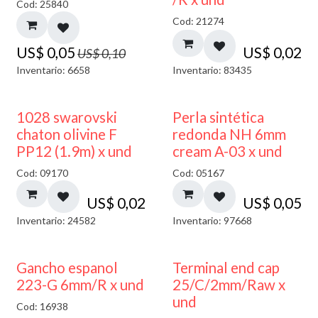
Cod: 25840
Cod: 21274
US$
0,05
US$
0,02
US$
0,10
Inventario: 6658
Inventario: 83435
1028 swarovski
Perla sintética
chaton olivine F
redonda NH 6mm
PP12 (1.9m) x und
cream A-03 x und
Cod: 09170
Cod: 05167
US$
0,02
US$
0,05
Inventario: 24582
Inventario: 97668
Gancho espanol
Terminal end cap
223-G 6mm/R x und
25/C/2mm/Raw x
und
Cod: 16938