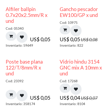
40% DESCUENTO
Alfiler ballpin
Gancho pescador
0.7x20x2.5mm/R x
EW100/GP x und
und
Cod: 10975
Cod: 05340
US$
0,05
US$
0,05
US$
0,08
Inventario: 59649
Inventario: 822
40% DESCUENTO
Poste base plana
Vidrio hindu 3154
122/T/8mm/R x
GNC mix A 10mm x
und
und
Cod: 23392
Cod: 17268
US$
0,05
US$
0,04
US$
0,07
Inventario: 358174
Inventario: 8104