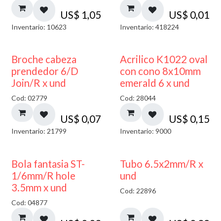
US$
1,05
US$
0,01
Inventario: 10623
Inventario: 418224
Broche cabeza
Acrilico K1022 oval
prendedor 6/D
con cono 8x10mm
Join/R x und
emerald 6 x und
Cod: 02779
Cod: 28044
US$
0,07
US$
0,15
Inventario: 21799
Inventario: 9000
Bola fantasia ST-
Tubo 6.5x2mm/R x
1/6mm/R hole
und
3.5mm x und
Cod: 22896
Cod: 04877