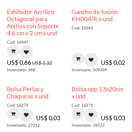
50% DESCUENTO
Exhibidor Acrílico
Gancho de fusión
Octagonal para
KH004/R x und
Anillos con Soporte
Cod: 10342
4.6 cm x 2 cm x und
Cod: 16947
US$
0,66
US$
0,02
US$
1,32
Inventario: 348
Inventario: 509369
Bolsa Perlas y
Bolsa opp 13x20cm
Chaquiras x und
x und
Cod: 16273
Cod: 16271
US$
0,03
US$
0,03
Inventario: 27212
Inventario: 18372