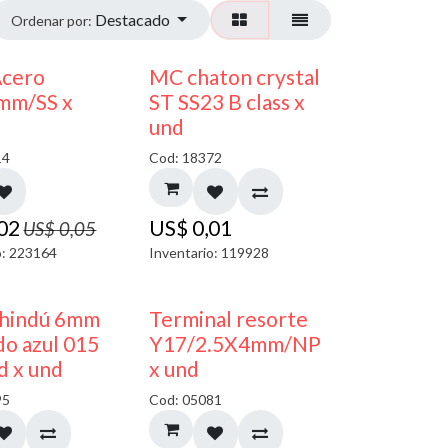
Destacado
Ordenar por:
50% DESCUENTO
Acero
MC chaton crystal
mm/SS x
ST SS23 B class x
und
14
Cod: 18372
,02
US$
0,01
US$
0,05
o: 223164
Inventario: 119928
40% DESCUENTO
50% DESCUENTO
 hindú 6mm
Terminal resorte
o azul 015
Y17/2.5X4mm/NP
d x und
x und
95
Cod: 05081