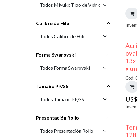
Calibre de Hilo
Inven
Acr
oval
Forma Swarovski
13x
x u
Cod: 
Tamaño PP/SS
US
Inven
Presentación Rollo
Ter
128