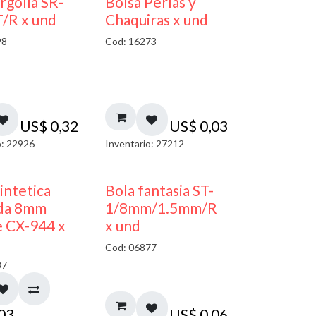
argolla SR-
Bolsa Perlas y
/R x und
Chaquiras x und
98
Cod: 16273
US$
0,32
US$
0,03
o: 22926
Inventario: 27212
sintetica
Bola fantasia ST-
da 8mm
1/8mm/1.5mm/R
 CX-944 x
x und
Cod: 06877
37
,03
US$
0,06