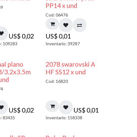
PP14 x und
89
Cod: 06476
US$
0,02
US$
0,01
o: 109283
Inventario: 39287
al plano
2078 swarovski A
3/3.2x3.5m
HF SS12 x und
und
Cod: 16820
74
US$
0,02
US$
0,01
o: 83435
Inventario: 158338