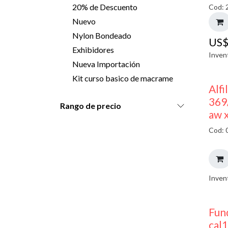
20% de Descuento
Cod: 
Nuevo
Nylon Bondeado
US
Exhibidores
Inven
Nueva Importación
Kit curso basico de macrame
Alfi
369
Rango de precio
aw 
Cod: 
Inven
Fun
cal