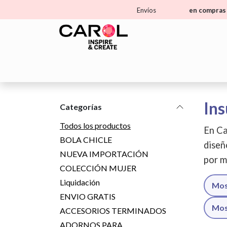
Ir al contenido
Envíos
en compras 
Home
Tienda
Aprende
Ma
Ins
Categorías
Todos los productos
En Ca
BOLA CHICLE
diseñ
NUEVA IMPORTACIÓN
por m
COLECCIÓN MUJER
Liquidación
Mos
ENVIO GRATIS
Mos
ACCESORIOS TERMINADOS
ADORNOS PARA