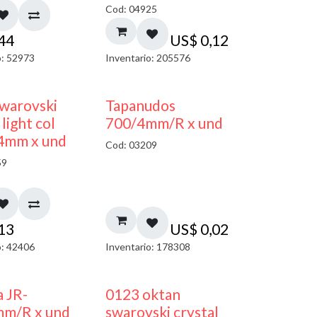
Cod: 04925
,44
US$
0,12
o: 52973
Inventario: 205576
warovski
Tapanudos
light col
700/4mm/R x und
 4mm x und
Cod: 03209
59
,13
US$
0,02
o: 42406
Inventario: 178308
a JR-
0123 oktan
mm/R x und
swarovski crystal