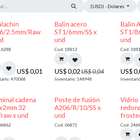
(USD) - Dolares
50% DESCUENTO
alachín
Balin acero
Balin 
6/2.5mm/Raw
ST1/6mm/SS x
ST1/8
nd
und
und
16288
Cod: 18813
Cod: 188
US$
0,01
US$
0,02
US$
0
US$
0,04
tario: 470068
Inventario: 148948
Inventari
minal cadena
Poste de fusión
Vidrio
x2mm 32
A206/R/10/SS x
redond
/raw x und
und
froste
06862
Cod: 06871
Cod: 246