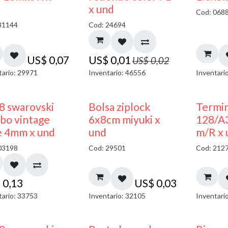
40% DESCUENTO
x und
Cod: 068
31144
Cod: 24694
US$
0,07
US$
0,01
US$
0,02
tario: 29971
Inventario: 46556
Inventari
¡NUEVO!
8 swarovski
Bolsa ziplock
Termin
bo vintage
6x8cm miyuki x
128/A
e 4mm x und
und
m/R x 
03198
Cod: 29501
Cod: 212
$
0,13
US$
0,03
tario: 33753
Inventario: 32105
Inventari