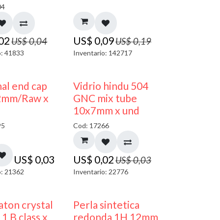
04
,02
US$
0,09
US$
0,04
US$
0,19
o: 41833
Inventario: 142717
40% DESCUENTO
al end cap
Vidrio hindu 504
2mm/Raw x
GNC mix tube
10x7mm x und
95
Cod: 17266
US$
0,03
US$
0,02
US$
0,03
o: 21362
Inventario: 22776
ton crystal
Perla sintetica
1 B class x
redonda 1H 12mm