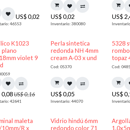
US$
0,02
US$
0,02
US$
2
tario: 46553
Inventario: 380080
Inventari
50% DESCUENTO
ílico K1023
Perla sintetica
5328 s
 plano
redonda NH 4mm
rombo 
18mm violet 9
cream A-03 x und
topaz
nd
Cod: 05370
Cod: 048
00059
$
0,08
US$
0,05
US$
0
US$
0,16
tario: 42641
Inventario: 44070
Inventari
minal maleta
Vidrio hindú 6mm
Argoll
/10mm/R x
redondo color 71
1.0x5