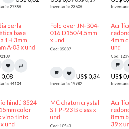
tario: 27855
Inventario: 23605
Inventari
ia perla
Fold over JN-B04-
Acrili
ética base
016 D150/4.5mm
redon
na 1H 3mm
x und
4mm cr
am A-03 x und
und
Cod: 05887
32109
Cod: 123
$
0,08
US$
0,34
US$
0
tario: 44104
Inventario: 19982
Inventari
40% DESCUENTO
rio hindú 3524
MC chaton crystal
Acrili
15mm color
ST PP23 B class x
redon
 vino tinto
und
8mm bl
 x und
39 x u
Cod: 10543