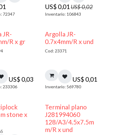
,01
US$
0,01
US$
0,02
o: 72347
Inventario: 106843
a JR-
Argolla JR-
mm/R x gr
0.7x4mm/R x und
94
Cod: 23371
US$
0,03
US$
0,01
o: 233306
Inventario: 569780
¡NUEVO!
ziplock
Terminal plano
m stone x
J281994060
128/A3/4.5x7.5m
m/R x und
65