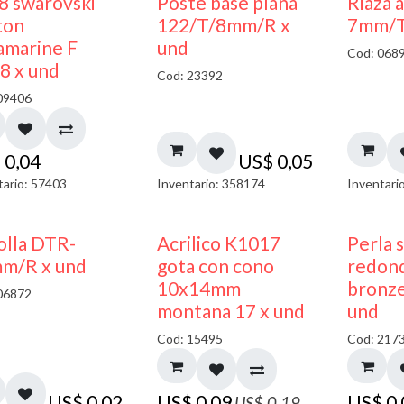
8 swarovski
Poste base plana
Riaza 
ton
122/T/8mm/R x
7mm/T
amarine F
und
Cod: 068
8 x und
Cod: 23392
09406
$
0,04
US$
0,05
tario: 57403
Inventario: 358174
Inventari
50% DESCUENTO
olla DTR-
Acrilico K1017
Perla 
m/R x und
gota con cono
redon
10x14mm
bronze
06872
montana 17 x und
und
Cod: 15495
Cod: 217
US$
0,02
US$
0,09
US$
0
US$
0,19