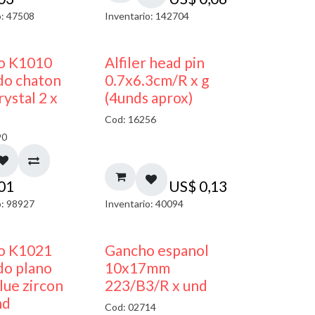
o: 47508
Inventario: 142704
50% DESCUENTO
co K1010
Alfiler head pin
do chaton
0.7x6.3cm/R x g
ystal 2 x
(4unds aprox)
Cod: 16256
90
,01
US$
0,13
o: 98927
Inventario: 40094
50% DESCUENTO
50% DESCUENTO
co K1021
Gancho espanol
do plano
10x17mm
ue zircon
223/B3/R x und
nd
Cod: 02714