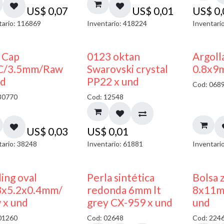
US$
0,07
US$
0,01
US$
0
tario: 116869
Inventario: 418224
Inventari
 Cap
0123 oktan
Argoll
C/3.5mm/Raw
Swarovski crystal
0.8x9
nd
PP22 x und
Cod: 068
30770
Cod: 12548
US$
0,03
US$
0,01
tario: 38248
Inventario: 61881
Inventari
ing oval
Perla sintética
Bolsa 
3x5.2x0.4mm/
redonda 6mm lt
8x11m
 x und
grey CX-959 x und
und
01260
Cod: 02648
Cod: 224