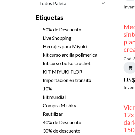
Inven
Etiquetas
Med
50% de Descuento
sint
Live Shopping
pla
Herrajes para Miyuki
cre
kit curso arcilla polimerica
Cod: 
kit curso bolso crochet
KIT MIYUKI FLOR
US
Importación en tránsito
Inven
10%
kit mundial
Compra Mishky
Vid
12x
Reutilizar
dark
40% de Descuento
150
30% de descuento