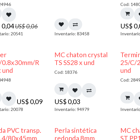
24946
Cod: 148
$
0,04
US$
0
US$
0,06
tario: 20541
Inventario: 83458
Inventari
ler
MC chaton crystal
Termin
/0.8x30mm/R
TS SS28 x und
25/C/
x und
und
Cod: 18376
04948
Cod: 284
US$
0,09
US$
0,03
tario: 20078
Inventario: 94979
Inventari
da PVC transp.
Perla sintética
MC cha
1.4/80x45mm
redonda 8mm
ST PP1