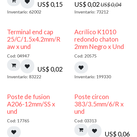
US$
0,15
US$
0,02
US$
0,04
Inventario: 62002
Inventario: 73212
50% DESCUENTO
Terminal end cap
Acrílico K1010
25/C/1.5x4.2mm/R
redondo chaton
aw x und
2mm Negro x Und
Cod: 04947
Cod: 20575
US$
0,02
Inventario: 83222
Inventario: 199330
Poste de fusion
Poste circon
A206-12mm/SS x
383/3.5mm/6/R x
und
und
Cod: 17765
Cod: 03313
US$
0,06