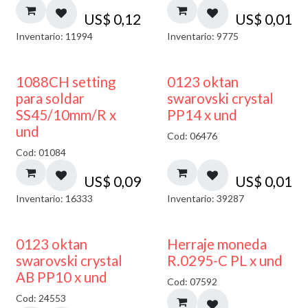
US$
0,12
US$
0,01
Inventario: 11994
Inventario: 9775
1088CH setting
0123 oktan
para soldar
swarovski crystal
SS45/10mm/R x
PP14 x und
und
Cod: 06476
Cod: 01084
US$
0,09
US$
0,01
Inventario: 16333
Inventario: 39287
50% DESCUENTO
0123 oktan
Herraje moneda
swarovski crystal
R.0295-C PL x und
AB PP10 x und
Cod: 07592
Cod: 24553