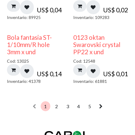
US$
0,04
US$
0,02
Inventario: 89925
Inventario: 109283
Bola fantasia ST-
0123 oktan
1/10mm/R hole
Swarovski crystal
3mm x und
PP22 x und
Cod: 13025
Cod: 12548
US$
0,14
US$
0,01
Inventario: 41378
Inventario: 61881
1
2
3
4
5