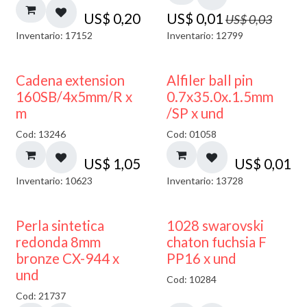
US$
0,20
US$
0,01
US$
0,03
Inventario: 17152
Inventario: 12799
Cadena extension
Alfiler ball pin
160SB/4x5mm/R x
0.7x35.0x.1.5mm
m
/SP x und
Cod: 13246
Cod: 01058
US$
1,05
US$
0,01
Inventario: 10623
Inventario: 13728
Perla sintetica
1028 swarovski
redonda 8mm
chaton fuchsia F
bronze CX-944 x
PP16 x und
und
Cod: 10284
Cod: 21737