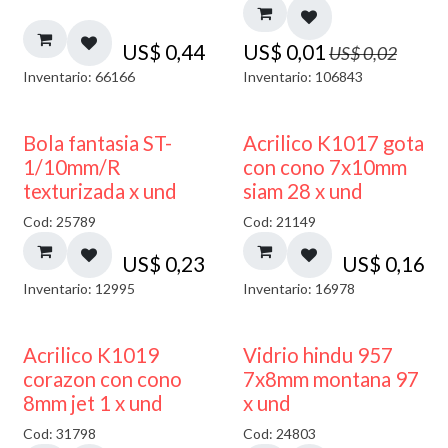
US$
0,44
US$
0,01
US$
0,02
Inventario: 66166
Inventario: 106843
Bola fantasia ST-
Acrilico K1017 gota
1/10mm/R
con cono 7x10mm
texturizada x und
siam 28 x und
Cod: 25789
Cod: 21149
US$
0,23
US$
0,16
Inventario: 12995
Inventario: 16978
40% DESCUENTO
Acrilico K1019
Vidrio hindu 957
corazon con cono
7x8mm montana 97
8mm jet 1 x und
x und
Cod: 31798
Cod: 24803