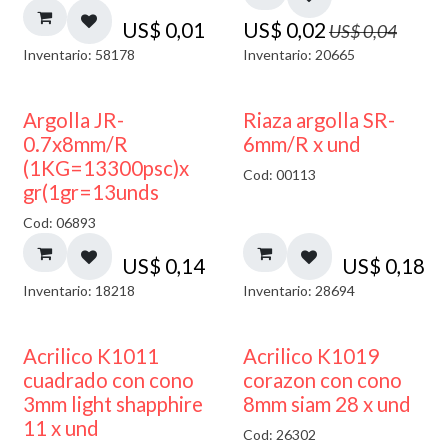
US$
0,01
US$
0,02
US$
0,04
Inventario: 58178
Inventario: 20665
Argolla JR-
Riaza argolla SR-
0.7x8mm/R
6mm/R x und
(1KG=13300psc)x
Cod: 00113
gr(1gr=13unds
Cod: 06893
US$
0,14
US$
0,18
Inventario: 18218
Inventario: 28694
50% DESCUENTO
Acrilico K1011
Acrilico K1019
cuadrado con cono
corazon con cono
3mm light shapphire
8mm siam 28 x und
11 x und
Cod: 26302