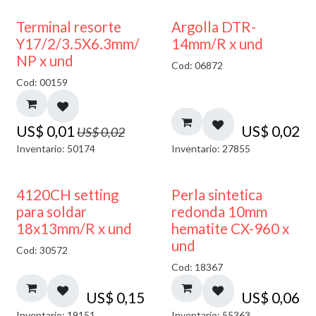
50% DESCUENTO
Terminal resorte
Argolla DTR-
Y17/2/3.5X6.3mm/
14mm/R x und
NP x und
Cod: 06872
Cod: 00159
US$
0,01
US$
0,02
US$
0,02
Inventario: 50174
Inventario: 27855
4120CH setting
Perla sintetica
para soldar
redonda 10mm
18x13mm/R x und
hematite CX-960 x
und
Cod: 30572
Cod: 18367
US$
0,15
US$
0,06
Inventario: 19151
Inventario: 55363