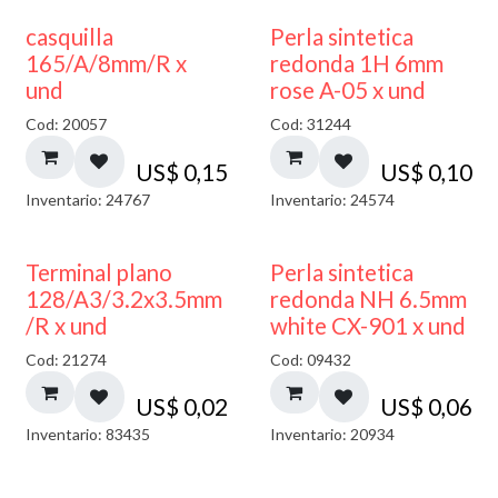
casquilla
Perla sintetica
165/A/8mm/R x
redonda 1H 6mm
und
rose A-05 x und
Cod: 20057
Cod: 31244
US$
0,15
US$
0,10
Inventario: 24767
Inventario: 24574
Terminal plano
Perla sintetica
128/A3/3.2x3.5mm
redonda NH 6.5mm
/R x und
white CX-901 x und
Cod: 21274
Cod: 09432
US$
0,02
US$
0,06
Inventario: 83435
Inventario: 20934