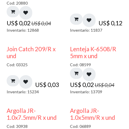
Cod: 20880
US$
0,02
US$
0,12
US$
0,04
Inventario: 12868
Inventario: 11837
50% DESCUENTO
Join Catch 209/R x
Lenteja K-6508/R
und
5mm x und
Cod: 03325
Cod: 08599
US$
0,03
US$
0,02
US$
0,04
Inventario: 15234
Inventario: 13709
Argolla JR-
Argolla JR-
1.0x7.5mm/R x und
1.0x5mm/R x und
Cod: 30938
Cod: 06889