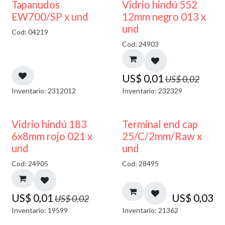
50% DESCUENTO
40% DESCUENTO
Tapanudos
Vidrio hindú 552
EW700/SP x und
12mm negro 013 x
und
Cod: 04219
Cod: 24903
US$
0,01
US$
0,02
Inventario: 2312012
Inventario: 232329
40% DESCUENTO
Vidrio hindú 183
Terminal end cap
6x8mm rojo 021 x
25/C/2mm/Raw x
und
und
Cod: 24905
Cod: 28495
US$
0,01
US$
0,03
US$
0,02
Inventario: 19599
Inventario: 21362