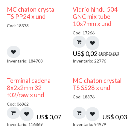
40% DESCUENTO
MC chaton crystal
Vidrio hindu 504
TS PP24 x und
GNC mix tube
10x7mm x und
Cod: 18373
Cod: 17266
US$
0,02
US$
0,03
Inventario: 184708
Inventario: 22776
Terminal cadena
MC chaton crystal
8x2x2mm 32
TS SS28 x und
f02/raw x und
Cod: 18376
Cod: 06862
US$
0,07
US$
0,03
Inventario: 116869
Inventario: 94979