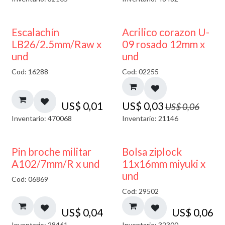
50% DESCUENTO
Escalachín
Acrilico corazon U-
LB26/2.5mm/Raw x
09 rosado 12mm x
und
und
Cod: 16288
Cod: 02255
US$
0,01
US$
0,03
US$
0,06
Inventario: 470068
Inventario: 21146
¡NUEVO!
Pin broche militar
Bolsa ziplock
A102/7mm/R x und
11x16mm miyuki x
und
Cod: 06869
Cod: 29502
US$
0,04
US$
0,06
Inventario: 28461
Inventario: 32300