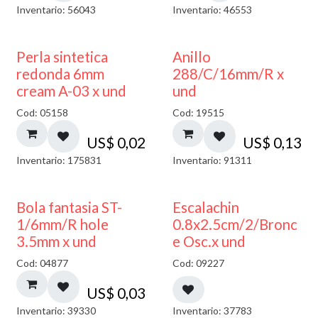
Inventario: 56043
Inventario: 46553
Perla sintetica
Anillo
redonda 6mm
288/C/16mm/R x
cream A-03 x und
und
Cod: 05158
Cod: 19515
US$
0,02
US$
0,13
Inventario: 175831
Inventario: 91311
Bola fantasia ST-
Escalachin
1/6mm/R hole
0.8x2.5cm/2/Bronc
3.5mm x und
e Osc.x und
Cod: 04877
Cod: 09227
US$
0,03
Inventario: 39330
Inventario: 37783