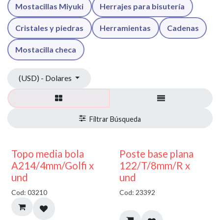
Mostacillas Miyuki
Herrajes para bisutería
Cristales y piedras
Herramientas
Cadenas
Mostacilla checa
(USD) - Dolares
40% DESCUENTO
Topo media bola
Poste base plana
A214/4mm/Golfi x
122/T/8mm/R x
und
und
Cod: 03210
Cod: 23392