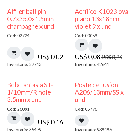
50% DESCUENTO
Alfiler ball pin
Acrílico K1023 oval
0.7x35.0x1.5mm
plano 13x18mm
champagne x und
violet 9 x und
Cod: 02724
Cod: 00059
US$
0,02
US$
0,08
US$
0,16
Inventario: 37713
Inventario: 42641
Bola fantasia ST-
Poste de fusion
1/10mm/R hole
A206/13mm/SS x
3.5mm x und
und
Cod: 26081
Cod: 05776
US$
0,16
Inventario: 35479
Inventario: 939496