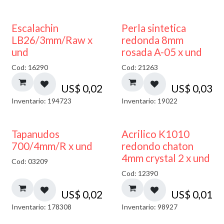
Escalachin
Perla sintetica
LB26/3mm/Raw x
redonda 8mm
und
rosada A-05 x und
Cod: 16290
Cod: 21263
US$
0,02
US$
0,03
Inventario: 194723
Inventario: 19022
50% DESCUENTO
Tapanudos
Acrilico K1010
700/4mm/R x und
redondo chaton
4mm crystal 2 x und
Cod: 03209
Cod: 12390
US$
0,02
US$
0,01
Inventario: 178308
Inventario: 98927