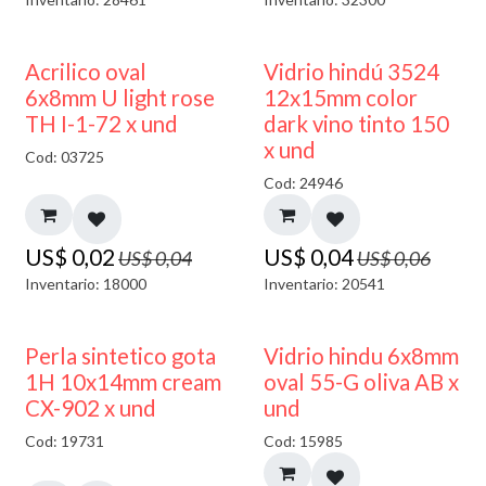
50% DESCUENTO
40% DESCUENTO
Acrilico oval
Vidrio hindú 3524
6x8mm U light rose
12x15mm color
TH I-1-72 x und
dark vino tinto 150
x und
Cod: 03725
Cod: 24946
US$
0,02
US$
0,04
US$
0,04
US$
0,06
Inventario: 18000
Inventario: 20541
50% DESCUENTO
Perla sintetico gota
Vidrio hindu 6x8mm
1H 10x14mm cream
oval 55-G oliva AB x
CX-902 x und
und
Cod: 19731
Cod: 15985