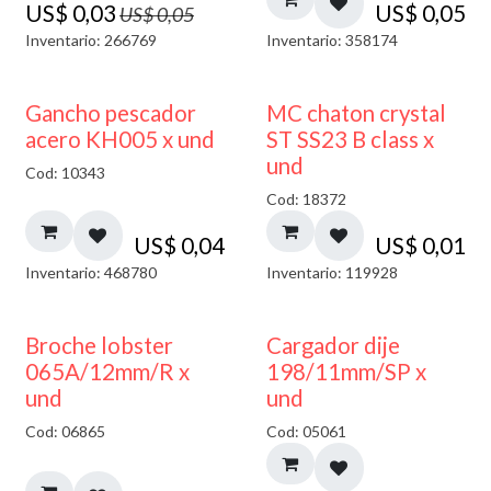
US$
0,03
US$
0,05
US$
0,05
Inventario: 266769
Inventario: 358174
Gancho pescador
MC chaton crystal
acero KH005 x und
ST SS23 B class x
und
Cod: 10343
Cod: 18372
US$
0,04
US$
0,01
Inventario: 468780
Inventario: 119928
50% DESCUENTO
Broche lobster
Cargador dije
065A/12mm/R x
198/11mm/SP x
und
und
Cod: 06865
Cod: 05061