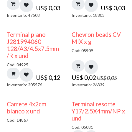
US$
0,03
US$
0,03
Inventario: 47508
Inventario: 18803
50% DESCUENTO
Terminal plano
Chevron beads CV
J281994060
MIX x g
128/A3/4.5x7.5mm
Cod: 05909
/R x und
Cod: 04925
US$
0,12
US$
0,02
US$
0,05
Inventario: 205576
Inventario: 26339
50% DESCUENTO
Carrete 4x2cm
Terminal resorte
blanco x und
Y17/2.5X4mm/NP x
und
Cod: 14867
Cod: 05081