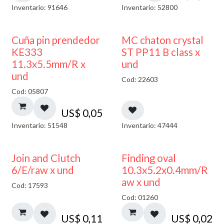
Inventario: 91646
Inventario: 52800
Cuña pin prendedor
MC chaton crystal
KE333
ST PP11 B class x
11.3x5.5mm/R x
und
und
Cod: 22603
Cod: 05807
US$
0,05
Inventario: 51548
Inventario: 47444
Join and Clutch
Finding oval
6/E/raw x und
10.3x5.2x0.4mm/R
aw x und
Cod: 17593
Cod: 01260
US$
0,11
US$
0,02