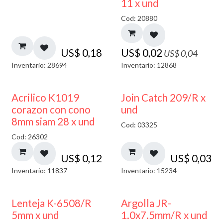
11 x und
Cod: 20880
US$
0,18
US$
0,02
US$
0,04
Inventario: 28694
Inventario: 12868
Acrilico K1019
Join Catch 209/R x
corazon con cono
und
8mm siam 28 x und
Cod: 03325
Cod: 26302
US$
0,12
US$
0,03
Inventario: 11837
Inventario: 15234
Lenteja K-6508/R
Argolla JR-
5mm x und
1.0x7.5mm/R x und