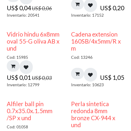
US$
0,04
US$
0,20
US$
0,06
Inventario: 20541
Inventario: 17152
50% DESCUENTO
Vidrio hindu 6x8mm
Cadena extension
oval 55-G oliva AB x
160SB/4x5mm/R x
und
m
Cod: 15985
Cod: 13246
US$
0,01
US$
1,05
US$
0,03
Inventario: 12799
Inventario: 10623
Alfiler ball pin
Perla sintetica
0.7x35.0x.1.5mm
redonda 8mm
/SP x und
bronze CX-944 x
und
Cod: 01058