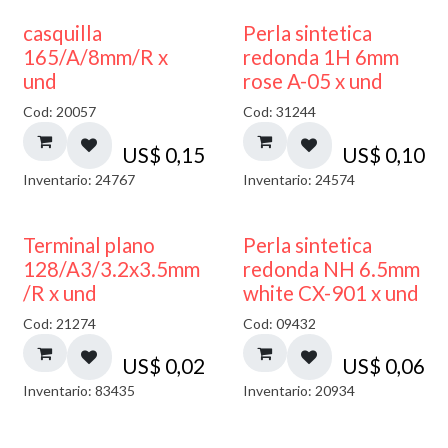
casquilla
Perla sintetica
165/A/8mm/R x
redonda 1H 6mm
und
rose A-05 x und
Cod: 20057
Cod: 31244
US$
0,15
US$
0,10
Inventario: 24767
Inventario: 24574
Terminal plano
Perla sintetica
128/A3/3.2x3.5mm
redonda NH 6.5mm
/R x und
white CX-901 x und
Cod: 21274
Cod: 09432
US$
0,02
US$
0,06
Inventario: 83435
Inventario: 20934