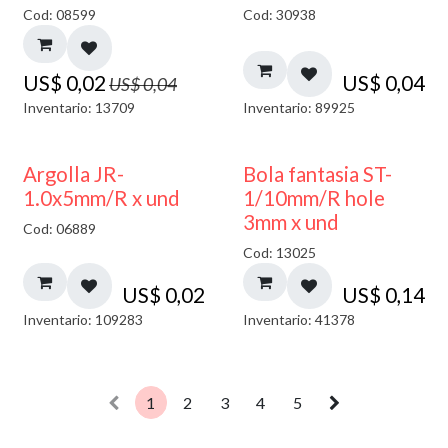
50% DESCUENTO
Cod: 08599
Cod: 30938
US$
0,02
US$
0,04
US$
0,04
Inventario: 13709
Inventario: 89925
Argolla JR-
Bola fantasia ST-
1.0x5mm/R x und
1/10mm/R hole
3mm x und
Cod: 06889
Cod: 13025
US$
0,02
US$
0,14
Inventario: 109283
Inventario: 41378
1
2
3
4
5