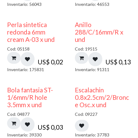
Inventario: 56043
Inventario: 46553
Perla sintetica
Anillo
redonda 6mm
288/C/16mm/R x
cream A-03 x und
und
Cod: 05158
Cod: 19515
US$
0,02
US$
0,13
Inventario: 175831
Inventario: 91311
Bola fantasia ST-
Escalachin
1/6mm/R hole
0.8x2.5cm/2/Bronc
3.5mm x und
e Osc.x und
Cod: 04877
Cod: 09227
US$
0,03
Inventario: 39330
Inventario: 37783