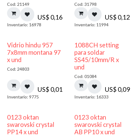
Cod: 21149
Cod: 31798
US$
0,16
US$
0,12
Inventario: 16978
Inventario: 11994
40% DESCUENTO
Vidrio hindu 957
1088CH setting
7x8mm montana 97
para soldar
x und
SS45/10mm/R x
und
Cod: 24803
Cod: 01084
US$
0,01
US$
0,09
Inventario: 9775
Inventario: 16333
0123 oktan
0123 oktan
swarovski crystal
swarovski crystal
PP14 x und
AB PP10 x und