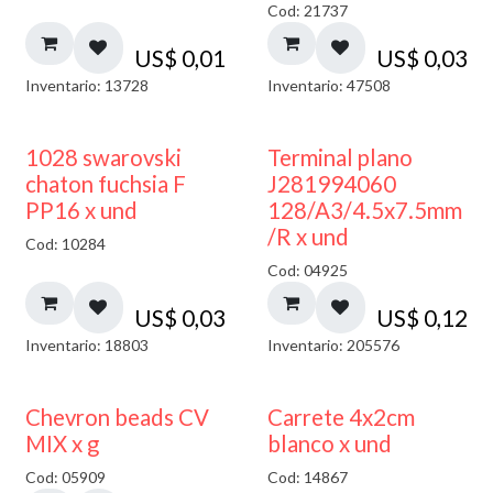
Cod: 21737
US$
0,01
US$
0,03
Inventario: 13728
Inventario: 47508
1028 swarovski
Terminal plano
chaton fuchsia F
J281994060
PP16 x und
128/A3/4.5x7.5mm
/R x und
Cod: 10284
Cod: 04925
US$
0,03
US$
0,12
Inventario: 18803
Inventario: 205576
50% DESCUENTO
Chevron beads CV
Carrete 4x2cm
MIX x g
blanco x und
Cod: 05909
Cod: 14867