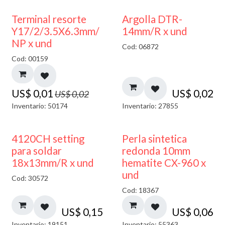
50% DESCUENTO
Terminal resorte
Argolla DTR-
Y17/2/3.5X6.3mm/
14mm/R x und
NP x und
Cod: 06872
Cod: 00159
US$
0,01
US$
0,02
US$
0,02
Inventario: 50174
Inventario: 27855
4120CH setting
Perla sintetica
para soldar
redonda 10mm
18x13mm/R x und
hematite CX-960 x
und
Cod: 30572
Cod: 18367
US$
0,15
US$
0,06
Inventario: 19151
Inventario: 55363