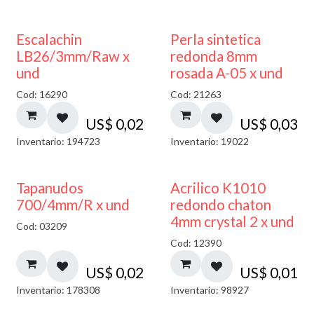
Escalachin
Perla sintetica
LB26/3mm/Raw x
redonda 8mm
und
rosada A-05 x und
Cod: 16290
Cod: 21263
US$
0,02
US$
0,03
Inventario: 194723
Inventario: 19022
50% DESCUENTO
Tapanudos
Acrilico K1010
700/4mm/R x und
redondo chaton
4mm crystal 2 x und
Cod: 03209
Cod: 12390
US$
0,02
US$
0,01
Inventario: 178308
Inventario: 98927