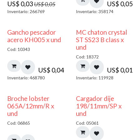
US$
0,03
US$
0,05
US$
0,05
Inventario: 266769
Inventario: 358174
Gancho pescador
MC chaton crystal
acero KH005 x und
ST SS23 B class x
und
Cod: 10343
Cod: 18372
US$
0,04
US$
0,01
Inventario: 468780
Inventario: 119928
50% DESCUENTO
Broche lobster
Cargador dije
065A/12mm/R x
198/11mm/SP x
und
und
Cod: 06865
Cod: 05061