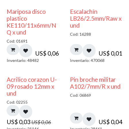
Mariposa disco
Escalachín
plastico
LB26/2.5mm/Raw x
KE110/11x6mm/N
und
Q x und
Cod: 16288
Cod: 01691
US$
0,06
US$
0,01
Inventario: 48482
Inventario: 470068
50% DESCUENTO
Acrilico corazon U-
Pin broche militar
09 rosado 12mm x
A102/7mm/R x und
und
Cod: 06869
Cod: 02255
US$
0,03
US$
0,04
US$
0,06
Inventario: 21146
Inventario: 28461