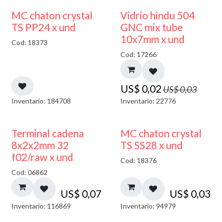
40% DESCUENTO
MC chaton crystal
Vidrio hindu 504
TS PP24 x und
GNC mix tube
10x7mm x und
Cod: 18373
Cod: 17266
US$
0,02
US$
0,03
Inventario: 184708
Inventario: 22776
Terminal cadena
MC chaton crystal
8x2x2mm 32
TS SS28 x und
f02/raw x und
Cod: 18376
Cod: 06862
US$
0,07
US$
0,03
Inventario: 116869
Inventario: 94979