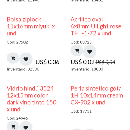
¡NUEVO!
50% DESCUENTO
Bolsa ziplock
Acrilico oval
11x16mm miyuki x
6x8mm U light rose
und
TH I-1-72 x und
Cod: 29502
Cod: 03725
US$
0,06
US$
0,02
US$
0,04
Inventario: 32300
Inventario: 18000
40% DESCUENTO
Vidrio hindú 3524
Perla sintetico gota
12x15mm color
1H 10x14mm cream
dark vino tinto 150
CX-902 x und
x und
Cod: 19731
Cod: 24946