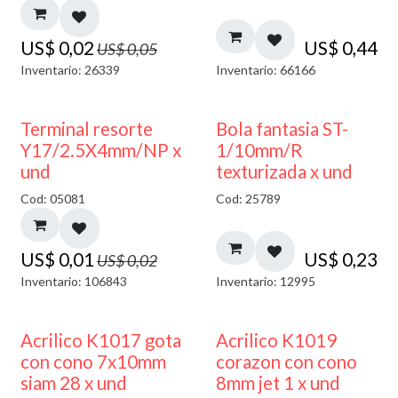
US$
0,02
US$
0,44
US$
0,05
Inventario: 26339
Inventario: 66166
50% DESCUENTO
Terminal resorte
Bola fantasia ST-
Y17/2.5X4mm/NP x
1/10mm/R
und
texturizada x und
Cod: 05081
Cod: 25789
US$
0,01
US$
0,23
US$
0,02
Inventario: 106843
Inventario: 12995
Acrilico K1017 gota
Acrilico K1019
con cono 7x10mm
corazon con cono
siam 28 x und
8mm jet 1 x und