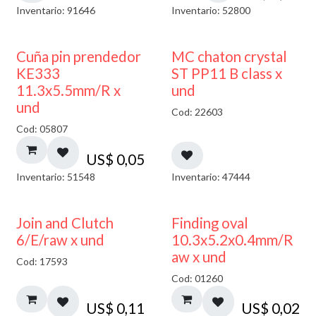
Inventario: 91646
Inventario: 52800
Cuña pin prendedor
MC chaton crystal
KE333
ST PP11 B class x
11.3x5.5mm/R x
und
und
Cod: 22603
Cod: 05807
US$
0,05
Inventario: 51548
Inventario: 47444
Join and Clutch
Finding oval
6/E/raw x und
10.3x5.2x0.4mm/R
aw x und
Cod: 17593
Cod: 01260
US$
0,11
US$
0,02