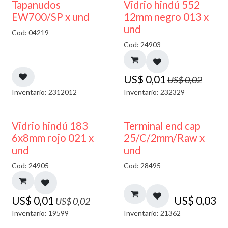
50% DESCUENTO
40% DESCUENTO
Tapanudos
Vidrio hindú 552
EW700/SP x und
12mm negro 013 x
und
Cod: 04219
Cod: 24903
US$
0,01
US$
0,02
Inventario: 2312012
Inventario: 232329
40% DESCUENTO
Vidrio hindú 183
Terminal end cap
6x8mm rojo 021 x
25/C/2mm/Raw x
und
und
Cod: 24905
Cod: 28495
US$
0,01
US$
0,03
US$
0,02
Inventario: 19599
Inventario: 21362