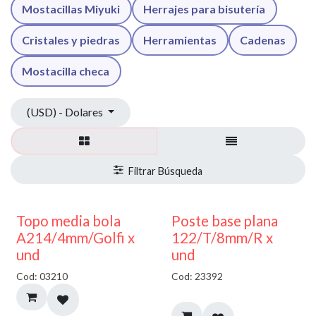
Mostacillas Miyuki
Herrajes para bisutería
Cristales y piedras
Herramientas
Cadenas
Mostacilla checa
(USD) - Dolares
40% DESCUENTO
Topo media bola
Poste base plana
A214/4mm/Golfi x
122/T/8mm/R x
und
und
Cod: 03210
Cod: 23392