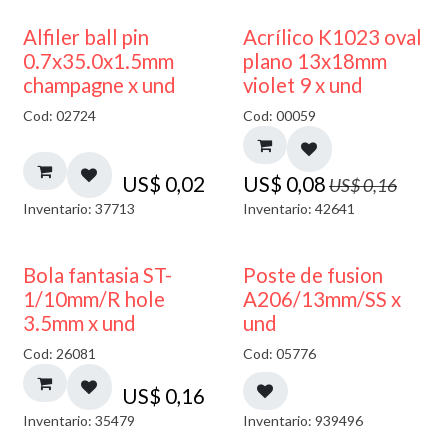
50% DESCUENTO
Alfiler ball pin
Acrílico K1023 oval
0.7x35.0x1.5mm
plano 13x18mm
champagne x und
violet 9 x und
Cod: 02724
Cod: 00059
US$
0,02
US$
0,08
US$
0,16
Inventario: 37713
Inventario: 42641
Bola fantasia ST-
Poste de fusion
1/10mm/R hole
A206/13mm/SS x
3.5mm x und
und
Cod: 26081
Cod: 05776
US$
0,16
Inventario: 35479
Inventario: 939496