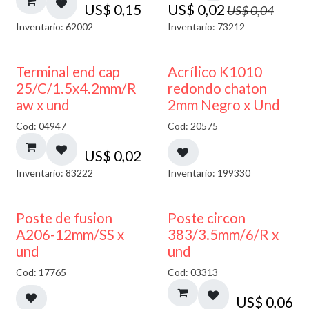
US$
0,15
US$
0,02
US$
0,04
Inventario: 62002
Inventario: 73212
50% DESCUENTO
Terminal end cap
Acrílico K1010
25/C/1.5x4.2mm/R
redondo chaton
aw x und
2mm Negro x Und
Cod: 04947
Cod: 20575
US$
0,02
Inventario: 83222
Inventario: 199330
Poste de fusion
Poste circon
A206-12mm/SS x
383/3.5mm/6/R x
und
und
Cod: 17765
Cod: 03313
US$
0,06