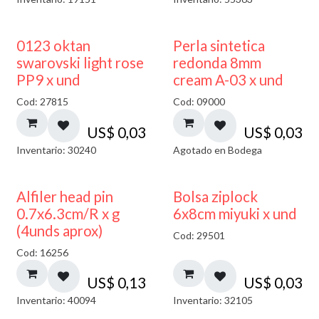
AGOTADO
0123 oktan
Perla sintetica
swarovski light rose
redonda 8mm
PP9 x und
cream A-03 x und
Cod: 27815
Cod: 09000
US$
0,03
US$
0,03
Inventario: 30240
Agotado en Bodega
¡NUEVO!
Alfiler head pin
Bolsa ziplock
0.7x6.3cm/R x g
6x8cm miyuki x und
(4unds aprox)
Cod: 29501
Cod: 16256
US$
0,13
US$
0,03
Inventario: 40094
Inventario: 32105