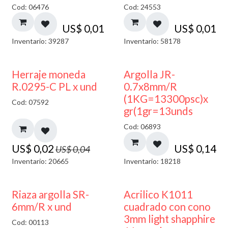
Cod: 06476
Cod: 24553
US$
0,01
US$
0,01
Inventario: 39287
Inventario: 58178
50% DESCUENTO
Herraje moneda
Argolla JR-
R.0295-C PL x und
0.7x8mm/R
(1KG=13300psc)x
Cod: 07592
gr(1gr=13unds
Cod: 06893
US$
0,02
US$
0,14
US$
0,04
Inventario: 20665
Inventario: 18218
50% DESCUENTO
Riaza argolla SR-
Acrilico K1011
6mm/R x und
cuadrado con cono
3mm light shapphire
Cod: 00113