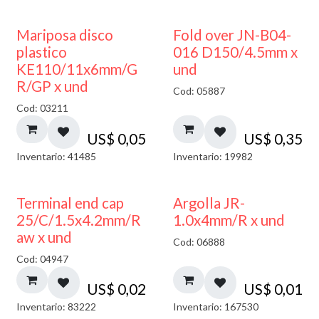
Mariposa disco
Fold over JN-B04-
plastico
016 D150/4.5mm x
KE110/11x6mm/G
und
R/GP x und
Cod: 05887
Cod: 03211
US$
0,05
US$
0,35
Inventario: 41485
Inventario: 19982
Terminal end cap
Argolla JR-
25/C/1.5x4.2mm/R
1.0x4mm/R x und
aw x und
Cod: 06888
Cod: 04947
US$
0,02
US$
0,01
Inventario: 83222
Inventario: 167530