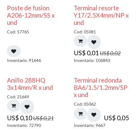
50% DESCUENTO
Poste de fusion
Terminal resorte
A206-12mm/SS x
Y17/2.5X4mm/NP x
und
und
Cod: 17765
Cod: 05081
US$
0,01
US$
0,02
Inventario: 91646
Inventario: 106843
50% DESCUENTO
Anillo 288HQ
Terminal redonda
3x14mm/R x und
BA6/1.5/1.2mm/SP
x und
Cod: 21649
Cod: 05062
US$
0,10
US$
0,05
US$
0,21
Inventario: 72790
Inventario: 9667