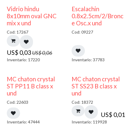
50% DESCUENTO
Vidrio hindu
Escalachin
8x10mm oval GNC
0.8x2.5cm/2/Bronc
mix x und
e Osc.x und
Cod: 17267
Cod: 09227
US$
0,03
US$
0,06
Inventario: 17220
Inventario: 37783
MC chaton crystal
MC chaton crystal
ST PP11 B class x
ST SS23 B class x
und
und
Cod: 22603
Cod: 18372
US$
0,01
Inventario: 47444
Inventario: 119928