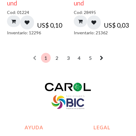
und
und
Cod: 01224
Cod: 28495
US$
0,10
US$
0,03
Inventario: 12296
Inventario: 21362
1
2
3
4
5
AYUDA
LEGAL