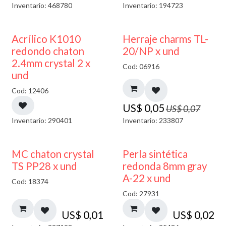
Inventario: 468780
Inventario: 194723
50% DESCUENTO
40% DESCUENTO
Acrílico K1010
Herraje charms TL-
redondo chaton
20/NP x und
2.4mm crystal 2 x
Cod: 06916
und
Cod: 12406
US$
0,05
US$
0,07
Inventario: 290401
Inventario: 233807
MC chaton crystal
Perla sintética
TS PP28 x und
redonda 8mm gray
A-22 x und
Cod: 18374
Cod: 27931
US$
0,01
US$
0,02