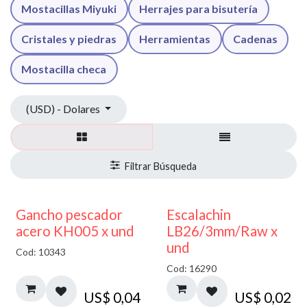
Mostacillas Miyuki
Herrajes para bisutería
Cristales y piedras
Herramientas
Cadenas
Mostacilla checa
(USD) - Dolares
Gancho pescador
Escalachin
acero KH005 x und
LB26/3mm/Raw x
und
Cod: 10343
Cod: 16290
US$
0,04
US$
0,02