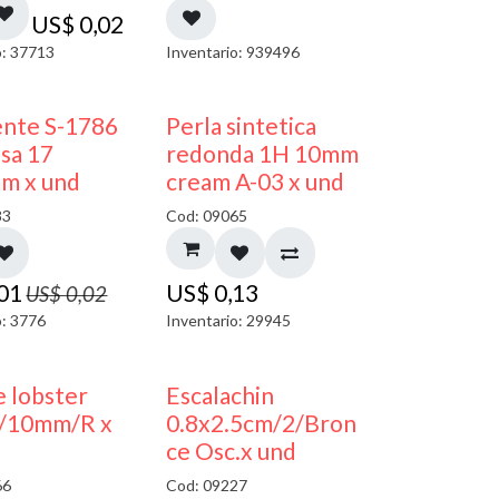
US$
0,02
o: 37713
Inventario: 939496
50% DESCUENTO
ente S-1786
Perla sintetica
sa 17
redonda 1H 10mm
m x und
cream A-03 x und
83
Cod: 09065
,01
US$
0,13
US$
0,02
o: 3776
Inventario: 29945
 lobster
Escalachin
/10mm/R x
0.8x2.5cm/2/Bron
ce Osc.x und
66
Cod: 09227