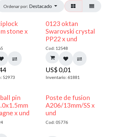
Destacado
Ordenar por:
¡NUEVO!
ziplock
0123 oktan
m stone x
Swarovski crystal
PP22 x und
65
Cod: 12548
,44
US$
0,01
o: 52973
Inventario: 61881
 ball pin
Poste de fusion
5.0x1.5mm
A206/13mm/SS x
agne x und
und
24
Cod: 05776