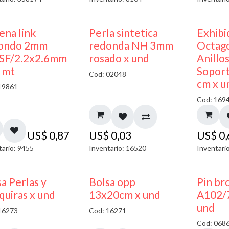
ena link
Perla sintetica
Exhibi
ondo 2mm
redonda NH 3mm
Octago
SF/2.2x2.6mm
rosado x und
Anillo
x mt
Soport
Cod: 02048
cm x u
19861
Cod: 169
US$
0,87
US$
0,03
US$
0
tario: 9455
Inventario: 16520
Inventari
a Perlas y
Bolsa opp
Pin br
quiras x und
13x20cm x und
A102/
und
16273
Cod: 16271
Cod: 068