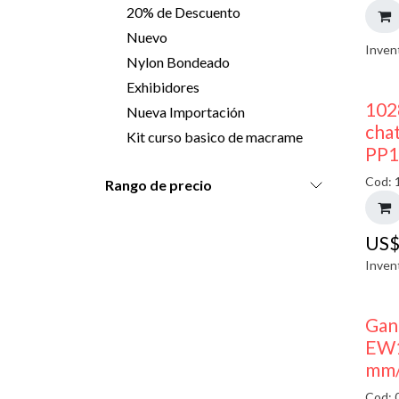
20% de Descuento
Nuevo
Inven
Nylon Bondeado
Exhibidores
102
Nueva Importación
chat
Kit curso basico de macrame
PP1
Cod: 
Rango de precio
US
Inven
Gan
EW1
mm/
Cod: 