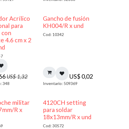
50% DESCUENTO
dor Acrílico
Gancho de fusión
nal para
KH004/R x und
s con
Cod: 10342
e 4.6 cm x 2
nd
47
,66
US$
0,02
US$
1,32
o: 348
Inventario: 509369
oche militar
4120CH setting
7mm/R x
para soldar
18x13mm/R x und
69
Cod: 30572