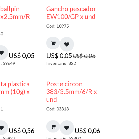
40% DESCUENTO
 ballpin
Gancho pescador
0x2.5mm/R
EW100/GP x und
Cod: 10975
40
US$
0,05
US$
0,05
US$
0,08
o: 59649
Inventario: 822
ta plastica
Poste circon
mm (10g) x
383/3.5mm/6/R x
und
91
Cod: 03313
US$
0,56
US$
0,06
o: 55927
Inventario: 52800