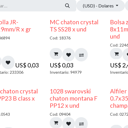
(USD) - Dolares
lla JR-
MC chaton crystal
Bolsa 
x9mm/R x gr
TS SS28 x und
8x11m
und
06894
Cod: 18376
Cod: 224
US$
0,03
US$
0,03
US$
2
tario: 233306
Inventario: 94979
Inventari
chaton crystal
1028 swarovski
Alfiler
P23 B class x
chaton montana F
0.7x3
PP12 x und
champ
10543
Cod: 09404
Cod: 027