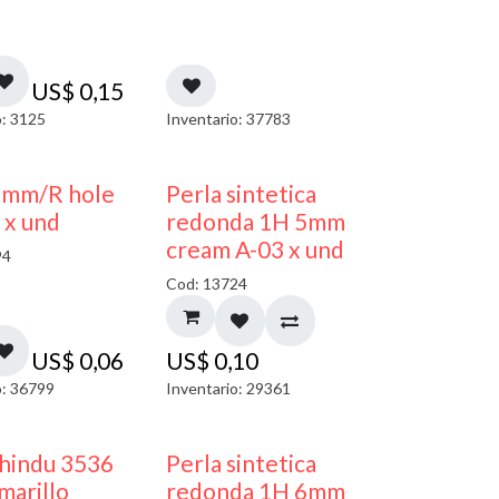
US$
0,15
o: 3125
Inventario: 37783
3mm/R hole
Perla sintetica
 x und
redonda 1H 5mm
cream A-03 x und
94
Cod: 13724
US$
0,06
US$
0,10
o: 36799
Inventario: 29361
 hindu 3536
Perla sintetica
arillo
redonda 1H 6mm