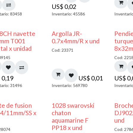
US$
0,02
tario: 83458
Inventario: 45586
Inventari
8CH navette
Argolla JR-
Pendi
mm T001
0.7x4mm/R x und
turque
tal x unidad
8x32m
Cod: 23371
09145
Cod: 221
$
0,19
US$
0,01
US$
0
tario: 31496
Inventario: 569780
Inventari
te de fusion
1028 swarovski
Broche
4/11mm/SS x
chaton
DJ902
aquamarine F
und
PP18 x und
28074
Cod: 278