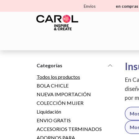
Ir al contenido
Envíos
en compras 
Home
Tienda
Aprende
Ma
Ins
Categorías
Todos los productos
En Ca
BOLA CHICLE
diseñ
NUEVA IMPORTACIÓN
por m
COLECCIÓN MUJER
Liquidación
Mos
ENVIO GRATIS
Mos
ACCESORIOS TERMINADOS
ADORNOS PARA