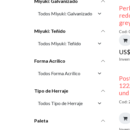
Miyuki: Galvanizado
Perl
red
gre
Miyuki: Teñido
Cod: 
US
Inven
Forma Acrílico
Pos
122
Tipo de Herraje
und
Cod: 
Paleta
Inven