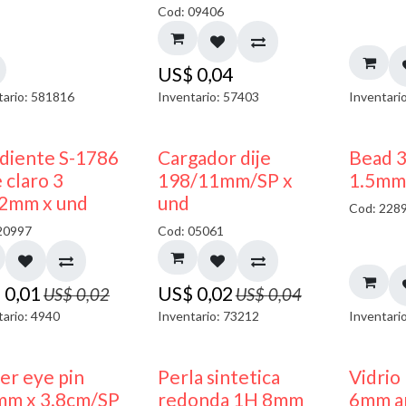
Cod: 09406
US$
0,04
tario: 581816
Inventario: 57403
Inventari
50% DESCUENTO
50% DESCUENTO
diente S-1786
Cargador dije
Bead 
 claro 3
198/11mm/SP x
1.5mm
2mm x und
und
Cod: 228
20997
Cod: 05061
$
0,01
US$
0,02
US$
0,02
US$
0,04
tario: 4940
Inventario: 73212
Inventari
ler eye pin
Perla sintetica
Vidrio
mm x 3.8cm/SP
redonda 1H 8mm
6mm am