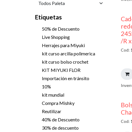
Etiquetas
Cad
red
50% de Descuento
245
Live Shopping
/R 
Herrajes para Miyuki
Cod: 
kit curso arcilla polimerica
kit curso bolso crochet
KIT MIYUKI FLOR
Importación en tránsito
Inven
10%
kit mundial
Compra Mishky
Bols
Cha
Reutilizar
40% de Descuento
Cod: 
30% de descuento