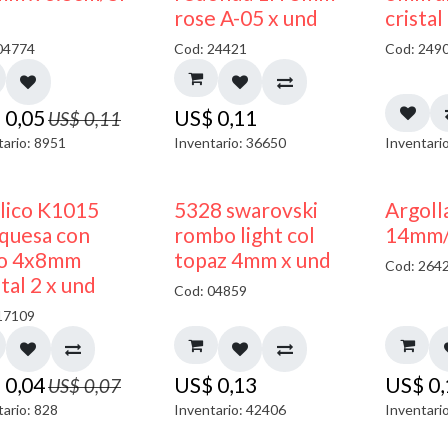
50% DESCUENTO
rose A-05 x und
cristal
04774
Cod: 24421
Cod: 249
$
0,05
US$
0,11
US$
0,11
tario: 8951
Inventario: 36650
Inventari
50% DESCUENTO
ilico K1015
5328 swarovski
Argoll
quesa con
rombo light col
14mm/g
o 4x8mm
topaz 4mm x und
Cod: 264
tal 2 x und
Cod: 04859
17109
$
0,04
US$
0,13
US$
0
US$
0,07
tario: 828
Inventario: 42406
Inventari