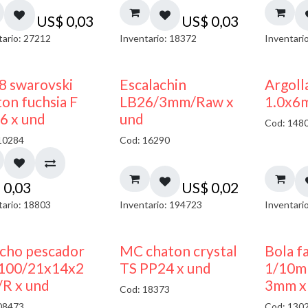
US$
0,03
US$
0,03
tario: 27212
Inventario: 18372
Inventari
8 swarovski
Escalachin
Argoll
on fuchsia F
LB26/3mm/Raw x
1.0x6
6 x und
und
Cod: 148
10284
Cod: 16290
$
0,03
US$
0,02
tario: 18803
Inventario: 194723
Inventari
cho pescador
MC chaton crystal
Bola f
00/21x14x2
TS PP24 x und
1/10m
R x und
3mm x
Cod: 18373
08473
Cod: 130