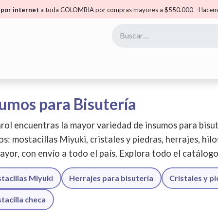
por internet
a toda COLOMBIA por compras mayores a $550.000 - Hacemo
yoristas
Puntos Carol
Mis Puntos
Comunidad
umos para Bisutería
rol encuentras la mayor variedad de insumos para bisut
os: mostacillas Miyuki, cristales y piedras, herrajes, hil
ayor, con envío a todo el país. Explora todo el catálog
tacillas Miyuki
Herrajes para bisutería
Cristales y p
tacilla checa