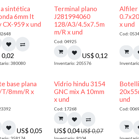
a sintética
Terminal plano
Alfiler
onda 6mm lt
J281994060
0.7x2
y CX-959 x und
128/A3/4.5x7.5m
x und
m/R x und
02648
Cod: 053
Cod: 04925
$
0,02
US$
0,12
tario: 380080
Inventario: 205576
Inventari
40% DESCUENTO
te base plana
Vidrio hindu 3154
Botelli
/T/8mm/R x
GNC mix A 10mm
20x55
x und
und
23392
Cod: 17268
Cod: 006
US$
0,05
US$
0,04
US$
0,07
tario: 358174
Inventario: 8104
Inventari