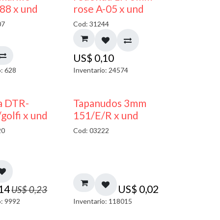
 88 x und
rose A-05 x und
07
Cod: 31244
US$
0,10
o: 628
Inventario: 24574
40% DESCUENTO
a DTR-
Tapanudos 3mm
olfi x und
151/E/R x und
20
Cod: 03222
,14
US$
0,02
US$
0,23
o: 9992
Inventario: 118015