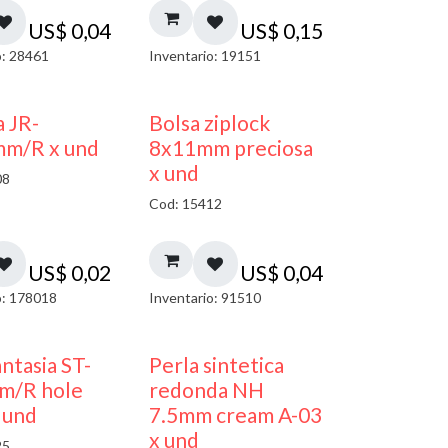
US$
0,04
US$
0,15
o: 28461
Inventario: 19151
¡NUEVO!
a JR-
Bolsa ziplock
mm/R x und
8x11mm preciosa
x und
08
Cod: 15412
US$
0,02
US$
0,04
o: 178018
Inventario: 91510
antasia ST-
Perla sintetica
m/R hole
redonda NH
 und
7.5mm cream A-03
x und
25