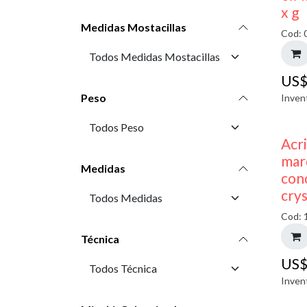
x g
Medidas Mostacillas
Cod: 
US
Peso
Inven
Acr
mar
Medidas
con
crys
Cod: 
Técnica
US
Inven