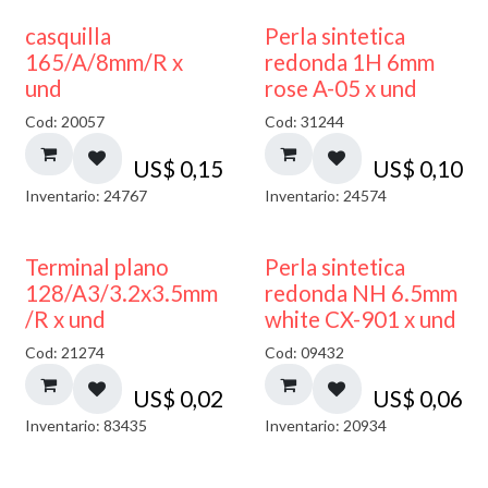
casquilla
Perla sintetica
165/A/8mm/R x
redonda 1H 6mm
und
rose A-05 x und
Cod: 20057
Cod: 31244
US$
0,15
US$
0,10
Inventario: 24767
Inventario: 24574
Terminal plano
Perla sintetica
128/A3/3.2x3.5mm
redonda NH 6.5mm
/R x und
white CX-901 x und
Cod: 21274
Cod: 09432
US$
0,02
US$
0,06
Inventario: 83435
Inventario: 20934