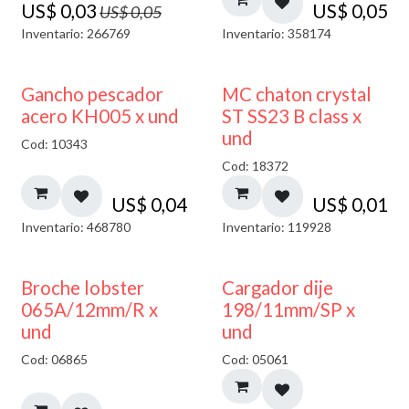
US$
0,03
US$
0,05
US$
0,05
Inventario: 266769
Inventario: 358174
Gancho pescador
MC chaton crystal
acero KH005 x und
ST SS23 B class x
und
Cod: 10343
Cod: 18372
US$
0,04
US$
0,01
Inventario: 468780
Inventario: 119928
50% DESCUENTO
Broche lobster
Cargador dije
065A/12mm/R x
198/11mm/SP x
und
und
Cod: 06865
Cod: 05061