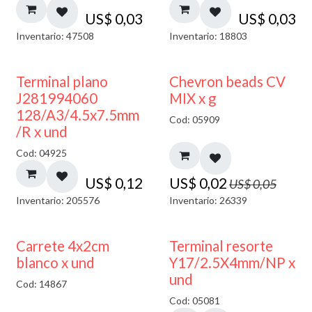
US$
0,03
US$
0,03
Inventario: 47508
Inventario: 18803
50% DESCUENTO
Terminal plano
Chevron beads CV
J281994060
MIX x g
128/A3/4.5x7.5mm
Cod: 05909
/R x und
Cod: 04925
US$
0,12
US$
0,02
US$
0,05
Inventario: 205576
Inventario: 26339
50% DESCUENTO
Carrete 4x2cm
Terminal resorte
blanco x und
Y17/2.5X4mm/NP x
und
Cod: 14867
Cod: 05081