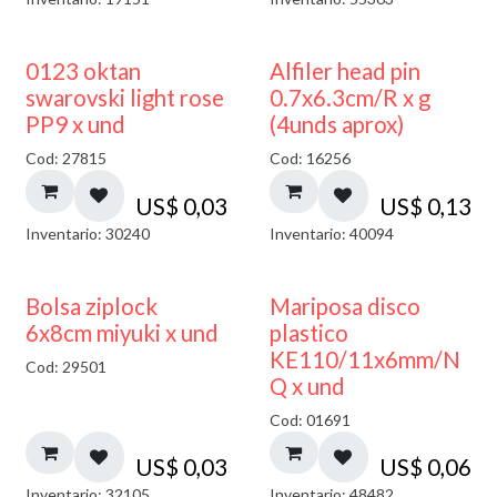
0123 oktan
Alfiler head pin
swarovski light rose
0.7x6.3cm/R x g
PP9 x und
(4unds aprox)
Cod: 27815
Cod: 16256
US$
0,03
US$
0,13
Inventario: 30240
Inventario: 40094
¡NUEVO!
Bolsa ziplock
Mariposa disco
6x8cm miyuki x und
plastico
KE110/11x6mm/N
Cod: 29501
Q x und
Cod: 01691
US$
0,03
US$
0,06
Inventario: 32105
Inventario: 48482