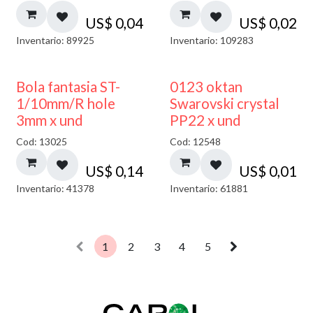
US$
0,04
US$
0,02
Inventario: 89925
Inventario: 109283
Bola fantasia ST-
0123 oktan
1/10mm/R hole
Swarovski crystal
3mm x und
PP22 x und
Cod: 13025
Cod: 12548
US$
0,14
US$
0,01
Inventario: 41378
Inventario: 61881
1
2
3
4
5