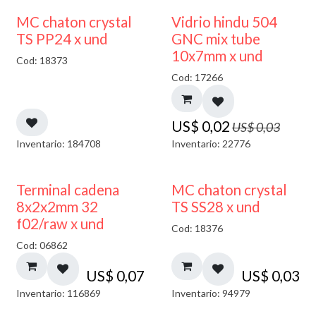
40% DESCUENTO
MC chaton crystal
Vidrio hindu 504
TS PP24 x und
GNC mix tube
10x7mm x und
Cod: 18373
Cod: 17266
US$
0,02
US$
0,03
Inventario: 184708
Inventario: 22776
Terminal cadena
MC chaton crystal
8x2x2mm 32
TS SS28 x und
f02/raw x und
Cod: 18376
Cod: 06862
US$
0,07
US$
0,03
Inventario: 116869
Inventario: 94979