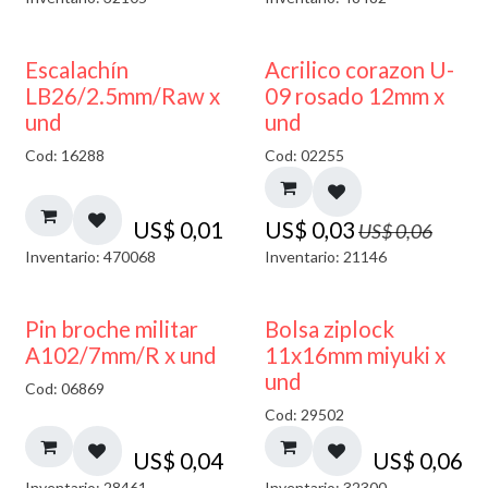
50% DESCUENTO
Escalachín
Acrilico corazon U-
LB26/2.5mm/Raw x
09 rosado 12mm x
und
und
Cod: 16288
Cod: 02255
US$
0,01
US$
0,03
US$
0,06
Inventario: 470068
Inventario: 21146
¡NUEVO!
Pin broche militar
Bolsa ziplock
A102/7mm/R x und
11x16mm miyuki x
und
Cod: 06869
Cod: 29502
US$
0,04
US$
0,06
Inventario: 28461
Inventario: 32300