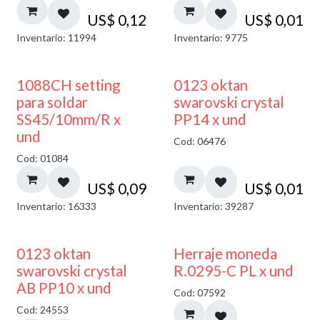
US$
0,12
US$
0,01
Inventario: 11994
Inventario: 9775
1088CH setting
0123 oktan
para soldar
swarovski crystal
SS45/10mm/R x
PP14 x und
und
Cod: 06476
Cod: 01084
US$
0,09
US$
0,01
Inventario: 16333
Inventario: 39287
50% DESCUENTO
0123 oktan
Herraje moneda
swarovski crystal
R.0295-C PL x und
AB PP10 x und
Cod: 07592
Cod: 24553