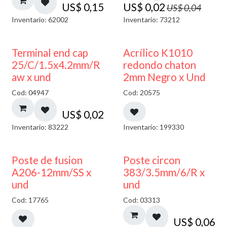
US$
0,15
US$
0,02
US$
0,04
Inventario: 62002
Inventario: 73212
50% DESCUENTO
Terminal end cap
Acrílico K1010
25/C/1.5x4.2mm/R
redondo chaton
aw x und
2mm Negro x Und
Cod: 04947
Cod: 20575
US$
0,02
Inventario: 83222
Inventario: 199330
Poste de fusion
Poste circon
A206-12mm/SS x
383/3.5mm/6/R x
und
und
Cod: 17765
Cod: 03313
US$
0,06