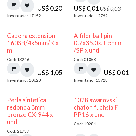
US$
0,20
US$
0,01
US$
0,03
Inventario: 17152
Inventario: 12799
Cadena extension
Alfiler ball pin
160SB/4x5mm/R x
0.7x35.0x.1.5mm
m
/SP x und
Cod: 13246
Cod: 01058
US$
1,05
US$
0,01
Inventario: 10623
Inventario: 13728
Perla sintetica
1028 swarovski
redonda 8mm
chaton fuchsia F
bronze CX-944 x
PP16 x und
und
Cod: 10284
Cod: 21737