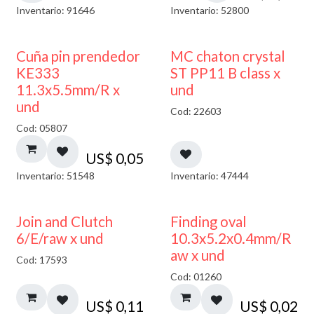
Inventario: 91646
Inventario: 52800
Cuña pin prendedor
MC chaton crystal
KE333
ST PP11 B class x
11.3x5.5mm/R x
und
und
Cod: 22603
Cod: 05807
US$
0,05
Inventario: 51548
Inventario: 47444
Join and Clutch
Finding oval
6/E/raw x und
10.3x5.2x0.4mm/R
aw x und
Cod: 17593
Cod: 01260
US$
0,11
US$
0,02