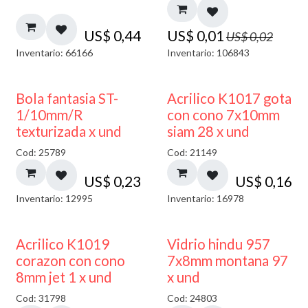
US$
0,44
US$
0,01
US$
0,02
Inventario: 66166
Inventario: 106843
Bola fantasia ST-
Acrilico K1017 gota
1/10mm/R
con cono 7x10mm
texturizada x und
siam 28 x und
Cod: 25789
Cod: 21149
US$
0,23
US$
0,16
Inventario: 12995
Inventario: 16978
40% DESCUENTO
Acrilico K1019
Vidrio hindu 957
corazon con cono
7x8mm montana 97
8mm jet 1 x und
x und
Cod: 31798
Cod: 24803