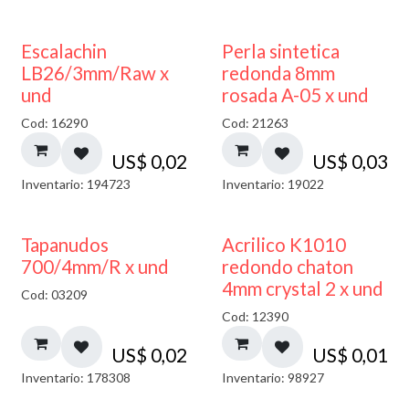
Escalachin
Perla sintetica
LB26/3mm/Raw x
redonda 8mm
und
rosada A-05 x und
Cod: 16290
Cod: 21263
US$
0,02
US$
0,03
Inventario: 194723
Inventario: 19022
50% DESCUENTO
Tapanudos
Acrilico K1010
700/4mm/R x und
redondo chaton
4mm crystal 2 x und
Cod: 03209
Cod: 12390
US$
0,02
US$
0,01
Inventario: 178308
Inventario: 98927