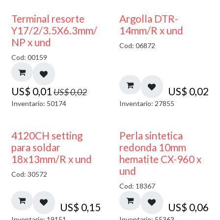
50% DESCUENTO
Terminal resorte
Argolla DTR-
Y17/2/3.5X6.3mm/
14mm/R x und
NP x und
Cod: 06872
Cod: 00159
US$
0,01
US$
0,02
US$
0,02
Inventario: 50174
Inventario: 27855
4120CH setting
Perla sintetica
para soldar
redonda 10mm
18x13mm/R x und
hematite CX-960 x
und
Cod: 30572
Cod: 18367
US$
0,15
US$
0,06
Inventario: 19151
Inventario: 55363