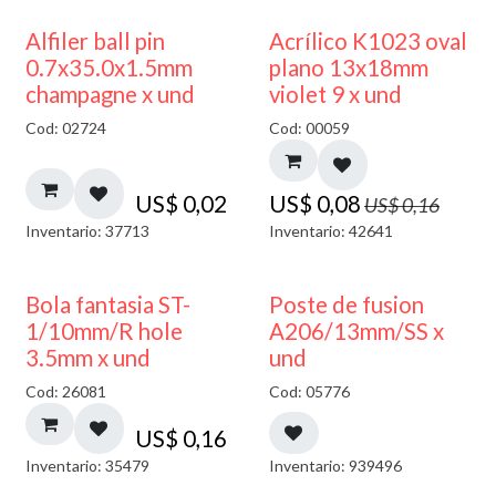
50% DESCUENTO
Alfiler ball pin
Acrílico K1023 oval
0.7x35.0x1.5mm
plano 13x18mm
champagne x und
violet 9 x und
Cod: 02724
Cod: 00059
US$
0,02
US$
0,08
US$
0,16
Inventario: 37713
Inventario: 42641
Bola fantasia ST-
Poste de fusion
1/10mm/R hole
A206/13mm/SS x
3.5mm x und
und
Cod: 26081
Cod: 05776
US$
0,16
Inventario: 35479
Inventario: 939496