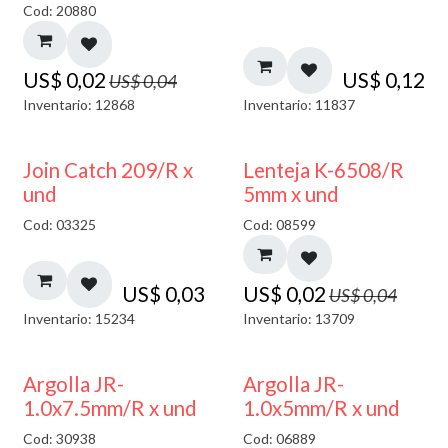
Cod: 20880
US$
0,02
US$
0,12
US$
0,04
Inventario: 12868
Inventario: 11837
50% DESCUENTO
Join Catch 209/R x
Lenteja K-6508/R
und
5mm x und
Cod: 03325
Cod: 08599
US$
0,03
US$
0,02
US$
0,04
Inventario: 15234
Inventario: 13709
Argolla JR-
Argolla JR-
1.0x7.5mm/R x und
1.0x5mm/R x und
Cod: 30938
Cod: 06889