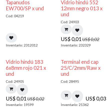
50% DESCUENTO
40% DESCUENTO
Tapanudos
Vidrio hindú 552
EW700/SP x und
12mm negro 013 x
und
Cod: 04219
Cod: 24903
US$
0,01
US$
0,02
Inventario: 2312012
Inventario: 232329
40% DESCUENTO
Vidrio hindú 183
Terminal end cap
6x8mm rojo 021 x
25/C/2mm/Raw x
und
und
Cod: 24905
Cod: 28495
US$
0,01
US$
0,03
US$
0,02
Inventario: 19599
Inventario: 21362