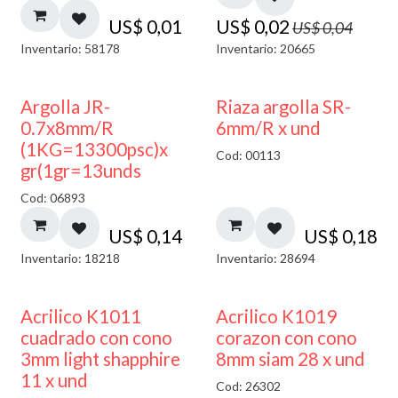
US$
0,01
US$
0,02
US$
0,04
Inventario: 58178
Inventario: 20665
Argolla JR-
Riaza argolla SR-
0.7x8mm/R
6mm/R x und
(1KG=13300psc)x
Cod: 00113
gr(1gr=13unds
Cod: 06893
US$
0,14
US$
0,18
Inventario: 18218
Inventario: 28694
50% DESCUENTO
Acrilico K1011
Acrilico K1019
cuadrado con cono
corazon con cono
3mm light shapphire
8mm siam 28 x und
11 x und
Cod: 26302