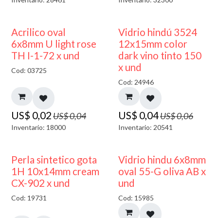
50% DESCUENTO
40% DESCUENTO
Acrilico oval
Vidrio hindú 3524
6x8mm U light rose
12x15mm color
TH I-1-72 x und
dark vino tinto 150
x und
Cod: 03725
Cod: 24946
US$
0,02
US$
0,04
US$
0,04
US$
0,06
Inventario: 18000
Inventario: 20541
50% DESCUENTO
Perla sintetico gota
Vidrio hindu 6x8mm
1H 10x14mm cream
oval 55-G oliva AB x
CX-902 x und
und
Cod: 19731
Cod: 15985