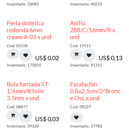
Inventario: 56043
Inventario: 46553
Perla sintetica
Anillo
redonda 6mm
288/C/16mm/R x
cream A-03 x und
und
Cod: 05158
Cod: 19515
US$
0,02
US$
0,13
Inventario: 175831
Inventario: 91311
Bola fantasia ST-
Escalachin
1/6mm/R hole
0.8x2.5cm/2/Bronc
3.5mm x und
e Osc.x und
Cod: 04877
Cod: 09227
US$
0,03
Inventario: 39330
Inventario: 37783