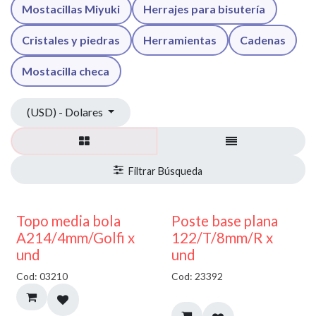
Mostacillas Miyuki
Herrajes para bisutería
Cristales y piedras
Herramientas
Cadenas
Mostacilla checa
(USD) - Dolares
40% DESCUENTO
Topo media bola
Poste base plana
A214/4mm/Golfi x
122/T/8mm/R x
und
und
Cod: 03210
Cod: 23392