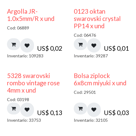
Argolla JR-
0123 oktan
1.0x5mm/R x und
swarovski crystal
PP14 x und
Cod: 06889
Cod: 06476
US$
0,02
US$
0,01
Inventario: 109283
Inventario: 39287
¡NUEVO!
5328 swarovski
Bolsa ziplock
rombo vintage rose
6x8cm miyuki x und
4mm x und
Cod: 29501
Cod: 03198
US$
0,13
US$
0,03
Inventario: 33753
Inventario: 32105