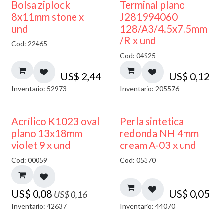
¡NUEVO!
Bolsa ziplock
Terminal plano
8x11mm stone x
J281994060
und
128/A3/4.5x7.5mm
/R x und
Cod: 22465
Cod: 04925
US$
2,44
US$
0,12
Inventario: 52973
Inventario: 205576
50% DESCUENTO
Acrílico K1023 oval
Perla sintetica
plano 13x18mm
redonda NH 4mm
violet 9 x und
cream A-03 x und
Cod: 00059
Cod: 05370
US$
0,08
US$
0,05
US$
0,16
Inventario: 42637
Inventario: 44070