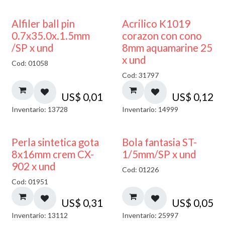
Alfiler ball pin
Acrilico K1019
0.7x35.0x.1.5mm
corazon con cono
/SP x und
8mm aquamarine 25
x und
Cod: 01058
Cod: 31797
US$
0,01
US$
0,12
Inventario: 13728
Inventario: 14999
Perla sintetica gota
Bola fantasia ST-
8x16mm crem CX-
1/5mm/SP x und
902 x und
Cod: 01226
Cod: 01951
US$
0,31
US$
0,05
Inventario: 13112
Inventario: 25997