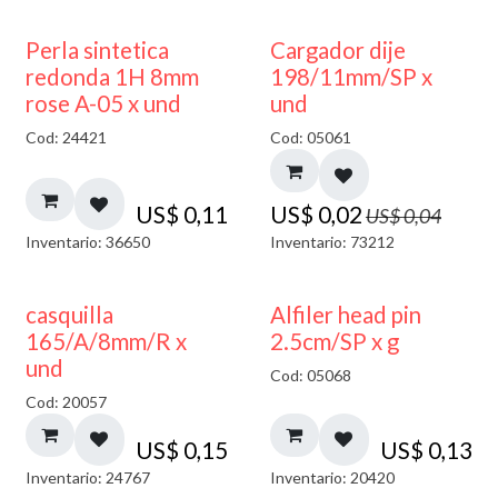
50% DESCUENTO
Perla sintetica
Cargador dije
redonda 1H 8mm
198/11mm/SP x
rose A-05 x und
und
Cod: 24421
Cod: 05061
US$
0,11
US$
0,02
US$
0,04
Inventario: 36650
Inventario: 73212
casquilla
Alfiler head pin
165/A/8mm/R x
2.5cm/SP x g
und
Cod: 05068
Cod: 20057
US$
0,15
US$
0,13
Inventario: 24767
Inventario: 20420