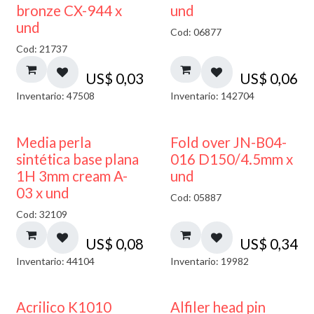
bronze CX-944 x
und
und
Cod: 06877
Cod: 21737
US$
0,03
US$
0,06
Inventario: 47508
Inventario: 142704
Media perla
Fold over JN-B04-
sintética base plana
016 D150/4.5mm x
1H 3mm cream A-
und
03 x und
Cod: 05887
Cod: 32109
US$
0,08
US$
0,34
Inventario: 44104
Inventario: 19982
Acrilico K1010
Alfiler head pin