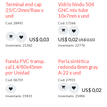
40% DESCUENTO
Terminal end cap
Vidrio hindu 504
25/C/2mm/Raw x
GNC mix tube
und
10x7mm x und
Cod: 28495
Cod: 17266
US$
0,03
US$
0,02
US$
0,03
Inventario: 21362
Inventario: 22776
Funda PVC transp.
Perla sintética
cal1.4/80x45mm
redonda 8mm gray
por Unidad
A-22 x und
Cod: 06719
Cod: 27931
US$
0,02
Inventario: 19431
Inventario: 25486