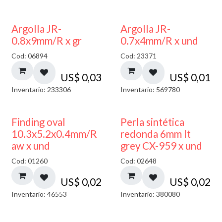
Argolla JR-
Argolla JR-
0.8x9mm/R x gr
0.7x4mm/R x und
Cod: 06894
Cod: 23371
US$
0,03
US$
0,01
Inventario: 233306
Inventario: 569780
Finding oval
Perla sintética
10.3x5.2x0.4mm/R
redonda 6mm lt
aw x und
grey CX-959 x und
Cod: 01260
Cod: 02648
US$
0,02
US$
0,02
Inventario: 46553
Inventario: 380080