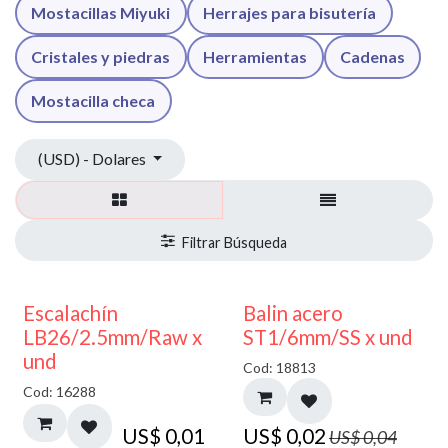
Mostacillas Miyuki
Herrajes para bisutería
Cristales y piedras
Herramientas
Cadenas
Mostacilla checa
(USD) - Dolares
50% DESCUENTO
Escalachín
Balin acero
LB26/2.5mm/Raw x
ST1/6mm/SS x und
und
Cod: 18813
Cod: 16288
US$
0,01
US$
0,02
US$
0,04