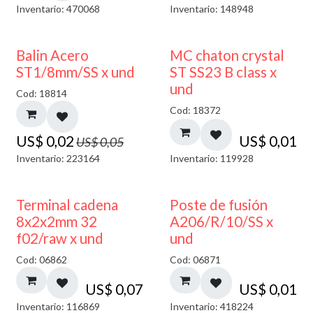
Inventario: 470068
Inventario: 148948
50% DESCUENTO
Balin Acero
MC chaton crystal
ST1/8mm/SS x und
ST SS23 B class x
und
Cod: 18814
Cod: 18372
US$
0,02
US$
0,01
US$
0,05
Inventario: 223164
Inventario: 119928
Terminal cadena
Poste de fusión
8x2x2mm 32
A206/R/10/SS x
f02/raw x und
und
Cod: 06862
Cod: 06871
US$
0,07
US$
0,01
Inventario: 116869
Inventario: 418224