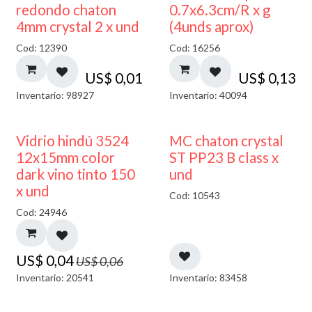
50% DESCUENTO
redondo chaton
0.7x6.3cm/R x g
4mm crystal 2 x und
(4unds aprox)
Cod: 12390
Cod: 16256
US$
0,01
US$
0,13
Inventario: 98927
Inventario: 40094
40% DESCUENTO
Vidrio hindú 3524
MC chaton crystal
12x15mm color
ST PP23 B class x
dark vino tinto 150
und
x und
Cod: 10543
Cod: 24946
US$
0,04
US$
0,06
Inventario: 20541
Inventario: 83458