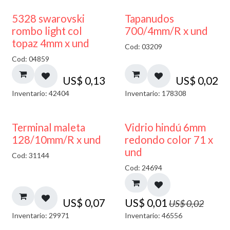
5328 swarovski
Tapanudos
rombo light col
700/4mm/R x und
topaz 4mm x und
Cod: 03209
Cod: 04859
US$
0,13
US$
0,02
Inventario: 42404
Inventario: 178308
40% DESCUENTO
Terminal maleta
Vidrio hindú 6mm
128/10mm/R x und
redondo color 71 x
und
Cod: 31144
Cod: 24694
US$
0,07
US$
0,01
US$
0,02
Inventario: 29971
Inventario: 46556