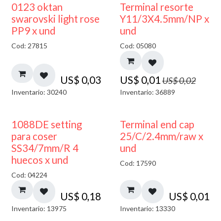
50% DESCUENTO
0123 oktan
Terminal resorte
swarovski light rose
Y11/3X4.5mm/NP x
PP9 x und
und
Cod: 27815
Cod: 05080
US$
0,03
US$
0,01
US$
0,02
Inventario: 30240
Inventario: 36889
1088DE setting
Terminal end cap
para coser
25/C/2.4mm/raw x
SS34/7mm/R 4
und
huecos x und
Cod: 17590
Cod: 04224
US$
0,18
US$
0,01
Inventario: 13975
Inventario: 13330