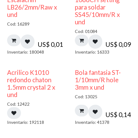
LB26/2mm/Raw x
para soldar
und
SS45/10mm/R x
und
Cod: 16289
Cod: 01084
US$
0,01
US$
0,09
Inventario: 180048
Inventario: 16333
50% DESCUENTO
Acrilico K1010
Bola fantasia ST-
redondo chaton
1/10mm/R hole
1.5mm crystal 2 x
3mm x und
und
Cod: 13025
Cod: 12422
US$
0,14
Inventario: 192118
Inventario: 41378