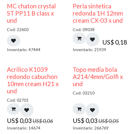
MC chaton crystal
Perla sintetica
ST PP11 B class x
redonda 1H 12mm
und
cream CX-03 x und
Cod: 22603
Cod: 09038
US$
0,18
Inventario: 47444
Inventario: 21939
50% DESCUENTO
40% DESCUENTO
Acrilico K1039
Topo media bola
redondo cabuchon
A214/4mm/Golfi x
10mm cream H21 x
und
und
Cod: 03210
Cod: 02701
US$
0,03
US$
0,03
US$
0,06
US$
0,05
Inventario: 14674
Inventario: 266769