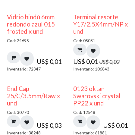
40% DESCUENTO
50% DESCUENTO
Vidrio hindú 6mm
Terminal resorte
redondo azul 015
Y17/2.5X4mm/NP x
frosted x und
und
Cod: 24695
Cod: 05081
US$
0,01
US$
0,01
US$
0,02
Inventario: 72347
Inventario: 106843
End Cap
0123 oktan
25/C/3.5mm/Raw x
Swarovski crystal
und
PP22 x und
Cod: 30770
Cod: 12548
US$
0,03
US$
0,01
Inventario: 38248
Inventario: 61881