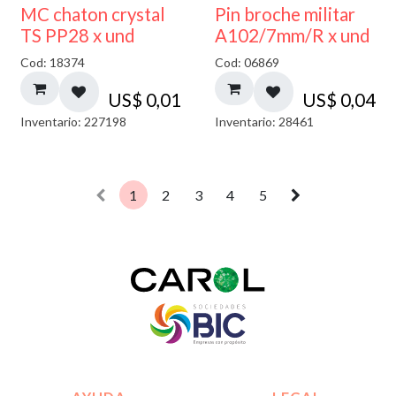
MC chaton crystal
Pin broche militar
TS PP28 x und
A102/7mm/R x und
Cod: 18374
Cod: 06869
US$
0,01
US$
0,04
Inventario: 227198
Inventario: 28461
1
2
3
4
5