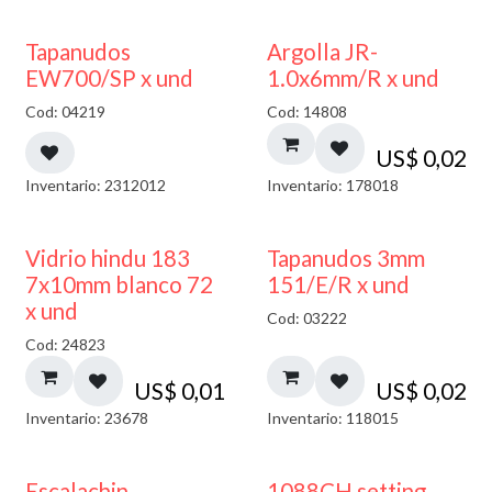
50% DESCUENTO
Tapanudos
Argolla JR-
EW700/SP x und
1.0x6mm/R x und
Cod: 04219
Cod: 14808
US$
0,02
Inventario: 2312012
Inventario: 178018
40% DESCUENTO
Vidrio hindu 183
Tapanudos 3mm
7x10mm blanco 72
151/E/R x und
x und
Cod: 03222
Cod: 24823
US$
0,01
US$
0,02
Inventario: 23678
Inventario: 118015
Escalachin
1088CH setting