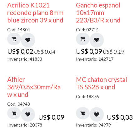
50% DESCUENTO
50% DESCUENTO
Acrilico K1021
Gancho espanol
redondo plano 8mm
10x17mm
blue zircon 39 x und
223/B3/R x und
Cod: 14804
Cod: 02714
US$
0,02
US$
0,09
US$
0,04
US$
0,19
Inventario: 41833
Inventario: 142717
Alfiler
MC chaton crystal
369/0.8x30mm/Ra
TS SS28 x und
w x und
Cod: 18376
Cod: 04948
US$
0,09
US$
0,03
Inventario: 20078
Inventario: 94979