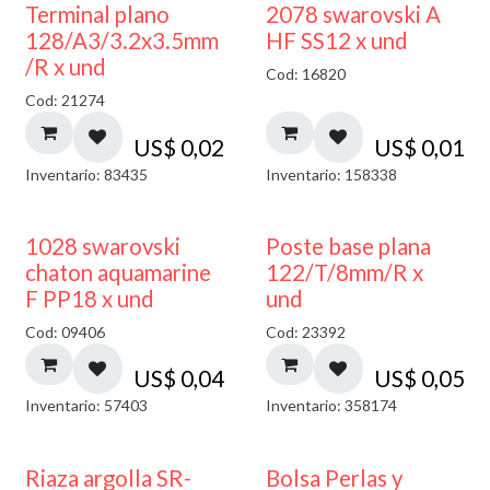
Terminal plano
2078 swarovski A
128/A3/3.2x3.5mm
HF SS12 x und
/R x und
Cod: 16820
Cod: 21274
US$
0,02
US$
0,01
Inventario: 83435
Inventario: 158338
1028 swarovski
Poste base plana
chaton aquamarine
122/T/8mm/R x
F PP18 x und
und
Cod: 09406
Cod: 23392
US$
0,04
US$
0,05
Inventario: 57403
Inventario: 358174
Riaza argolla SR-
Bolsa Perlas y