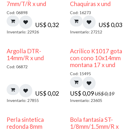
7mm/T/R x und
Chaquiras x und
Cod: 06898
Cod: 16273
US$
0,32
US$
0,03
Inventario: 22926
Inventario: 27212
50% DESCUENTO
Argolla DTR-
Acrilico K1017 gota
14mm/R x und
con cono 10x14mm
montana 17 x und
Cod: 06872
Cod: 15495
US$
0,02
US$
0,09
US$
0,19
Inventario: 27855
Inventario: 23605
Perla sintetica
Bola fantasia ST-
redonda 8mm
1/8mm/1.5mm/R x