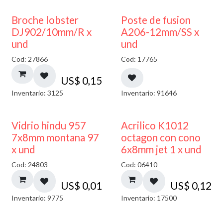
Broche lobster
Poste de fusion
DJ902/10mm/R x
A206-12mm/SS x
und
und
Cod: 27866
Cod: 17765
US$
0,15
Inventario: 3125
Inventario: 91646
40% DESCUENTO
Vidrio hindu 957
Acrilico K1012
7x8mm montana 97
octagon con cono
x und
6x8mm jet 1 x und
Cod: 24803
Cod: 06410
US$
0,01
US$
0,12
Inventario: 9775
Inventario: 17500