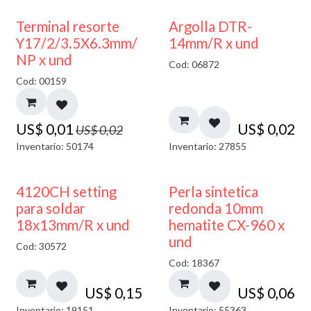
50% DESCUENTO
Terminal resorte
Argolla DTR-
Y17/2/3.5X6.3mm/
14mm/R x und
NP x und
Cod: 06872
Cod: 00159
US$
0,01
US$
0,02
US$
0,02
Inventario: 50174
Inventario: 27855
4120CH setting
Perla sintetica
para soldar
redonda 10mm
18x13mm/R x und
hematite CX-960 x
und
Cod: 30572
Cod: 18367
US$
0,15
US$
0,06
Inventario: 19151
Inventario: 55363