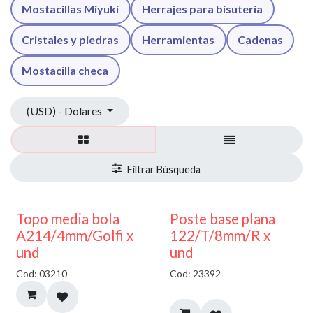
Mostacillas Miyuki
Herrajes para bisutería
Cristales y piedras
Herramientas
Cadenas
Mostacilla checa
(USD) - Dolares
40% DESCUENTO
Topo media bola
Poste base plana
A214/4mm/Golfi x
122/T/8mm/R x
und
und
Cod: 03210
Cod: 23392