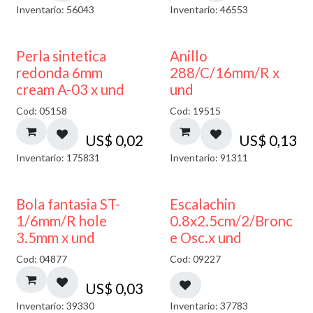
Inventario: 56043
Inventario: 46553
Perla sintetica
Anillo
redonda 6mm
288/C/16mm/R x
cream A-03 x und
und
Cod: 05158
Cod: 19515
US$
0,02
US$
0,13
Inventario: 175831
Inventario: 91311
Bola fantasia ST-
Escalachin
1/6mm/R hole
0.8x2.5cm/2/Bronc
3.5mm x und
e Osc.x und
Cod: 04877
Cod: 09227
US$
0,03
Inventario: 39330
Inventario: 37783