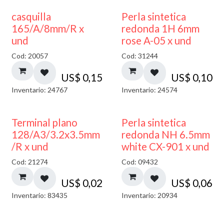
casquilla
Perla sintetica
165/A/8mm/R x
redonda 1H 6mm
und
rose A-05 x und
Cod: 20057
Cod: 31244
US$
0,15
US$
0,10
Inventario: 24767
Inventario: 24574
Terminal plano
Perla sintetica
128/A3/3.2x3.5mm
redonda NH 6.5mm
/R x und
white CX-901 x und
Cod: 21274
Cod: 09432
US$
0,02
US$
0,06
Inventario: 83435
Inventario: 20934