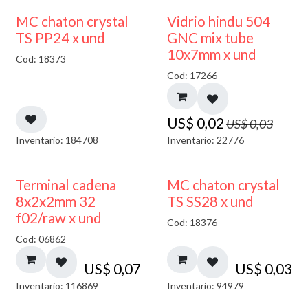
40% DESCUENTO
MC chaton crystal
Vidrio hindu 504
TS PP24 x und
GNC mix tube
10x7mm x und
Cod: 18373
Cod: 17266
US$
0,02
US$
0,03
Inventario: 184708
Inventario: 22776
Terminal cadena
MC chaton crystal
8x2x2mm 32
TS SS28 x und
f02/raw x und
Cod: 18376
Cod: 06862
US$
0,07
US$
0,03
Inventario: 116869
Inventario: 94979