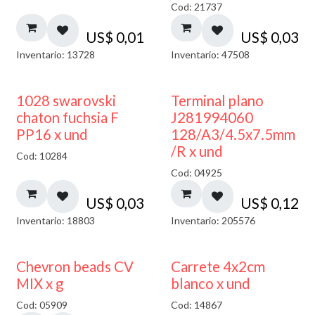
Cod: 21737
US$
0,01
US$
0,03
Inventario: 13728
Inventario: 47508
1028 swarovski
Terminal plano
chaton fuchsia F
J281994060
PP16 x und
128/A3/4.5x7.5mm
/R x und
Cod: 10284
Cod: 04925
US$
0,03
US$
0,12
Inventario: 18803
Inventario: 205576
50% DESCUENTO
Chevron beads CV
Carrete 4x2cm
MIX x g
blanco x und
Cod: 05909
Cod: 14867