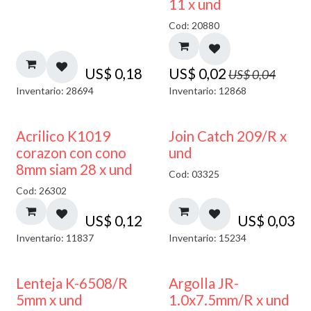
11 x und
Cod: 20880
US$
0,18
US$
0,02
US$
0,04
Inventario: 28694
Inventario: 12868
Acrilico K1019
Join Catch 209/R x
corazon con cono
und
8mm siam 28 x und
Cod: 03325
Cod: 26302
US$
0,12
US$
0,03
Inventario: 11837
Inventario: 15234
Lenteja K-6508/R
Argolla JR-
5mm x und
1.0x7.5mm/R x und