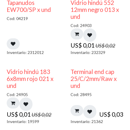
50% DESCUENTO
40% DESCUENTO
Tapanudos
Vidrio hindú 552
EW700/SP x und
12mm negro 013 x
und
Cod: 04219
Cod: 24903
US$
0,01
US$
0,02
Inventario: 2312012
Inventario: 232329
40% DESCUENTO
Vidrio hindú 183
Terminal end cap
6x8mm rojo 021 x
25/C/2mm/Raw x
und
und
Cod: 24905
Cod: 28495
US$
0,01
US$
0,03
US$
0,02
Inventario: 19599
Inventario: 21362