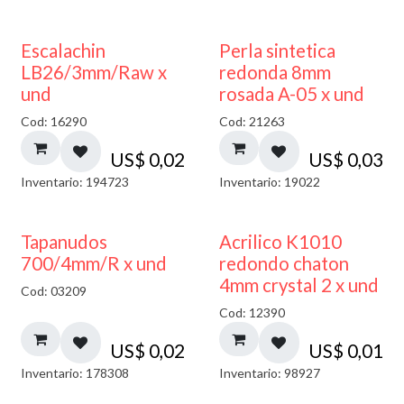
Escalachin
Perla sintetica
LB26/3mm/Raw x
redonda 8mm
und
rosada A-05 x und
Cod: 16290
Cod: 21263
US$
0,02
US$
0,03
Inventario: 194723
Inventario: 19022
50% DESCUENTO
Tapanudos
Acrilico K1010
700/4mm/R x und
redondo chaton
4mm crystal 2 x und
Cod: 03209
Cod: 12390
US$
0,02
US$
0,01
Inventario: 178308
Inventario: 98927