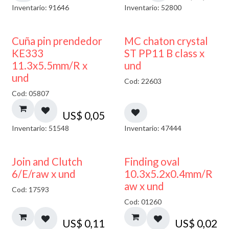
Inventario: 91646
Inventario: 52800
Cuña pin prendedor
MC chaton crystal
KE333
ST PP11 B class x
11.3x5.5mm/R x
und
und
Cod: 22603
Cod: 05807
US$
0,05
Inventario: 51548
Inventario: 47444
Join and Clutch
Finding oval
6/E/raw x und
10.3x5.2x0.4mm/R
aw x und
Cod: 17593
Cod: 01260
US$
0,11
US$
0,02