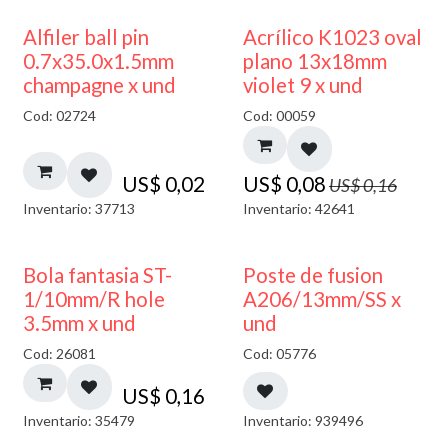
50% DESCUENTO
Alfiler ball pin
Acrílico K1023 oval
0.7x35.0x1.5mm
plano 13x18mm
champagne x und
violet 9 x und
Cod: 02724
Cod: 00059
US$
0,02
US$
0,08
US$
0,16
Inventario: 37713
Inventario: 42641
Bola fantasia ST-
Poste de fusion
1/10mm/R hole
A206/13mm/SS x
3.5mm x und
und
Cod: 26081
Cod: 05776
US$
0,16
Inventario: 35479
Inventario: 939496