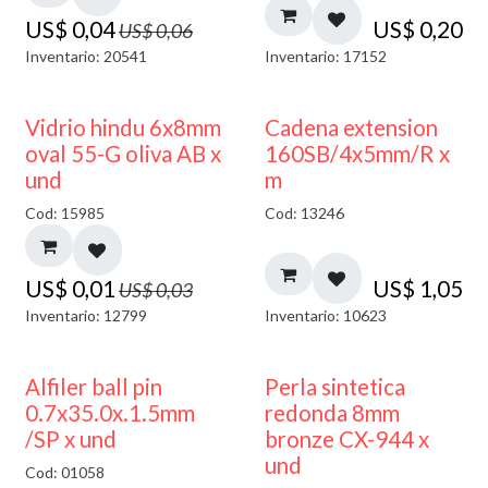
US$
0,04
US$
0,20
US$
0,06
Inventario: 20541
Inventario: 17152
50% DESCUENTO
Vidrio hindu 6x8mm
Cadena extension
oval 55-G oliva AB x
160SB/4x5mm/R x
und
m
Cod: 15985
Cod: 13246
US$
0,01
US$
1,05
US$
0,03
Inventario: 12799
Inventario: 10623
Alfiler ball pin
Perla sintetica
0.7x35.0x.1.5mm
redonda 8mm
/SP x und
bronze CX-944 x
und
Cod: 01058