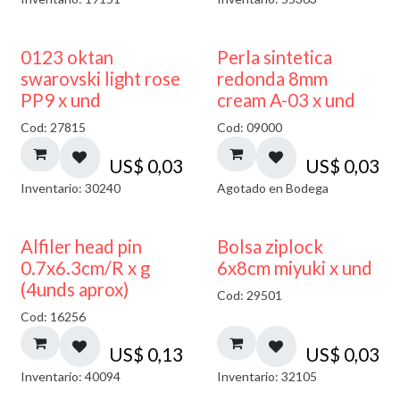
AGOTADO
0123 oktan
Perla sintetica
swarovski light rose
redonda 8mm
PP9 x und
cream A-03 x und
Cod: 27815
Cod: 09000
US$
0,03
US$
0,03
Inventario: 30240
Agotado en Bodega
¡NUEVO!
Alfiler head pin
Bolsa ziplock
0.7x6.3cm/R x g
6x8cm miyuki x und
(4unds aprox)
Cod: 29501
Cod: 16256
US$
0,13
US$
0,03
Inventario: 40094
Inventario: 32105