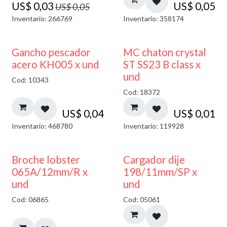
US$
0,03
US$
0,05
US$
0,05
Inventario: 266769
Inventario: 358174
Gancho pescador
MC chaton crystal
acero KH005 x und
ST SS23 B class x
und
Cod: 10343
Cod: 18372
US$
0,04
US$
0,01
Inventario: 468780
Inventario: 119928
50% DESCUENTO
Broche lobster
Cargador dije
065A/12mm/R x
198/11mm/SP x
und
und
Cod: 06865
Cod: 05061