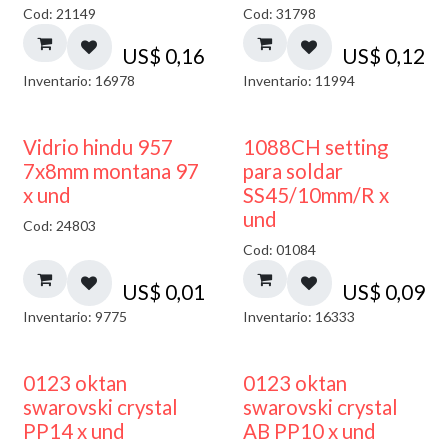
Cod: 21149
Cod: 31798
US$
0,16
US$
0,12
Inventario: 16978
Inventario: 11994
40% DESCUENTO
Vidrio hindu 957
1088CH setting
7x8mm montana 97
para soldar
x und
SS45/10mm/R x
und
Cod: 24803
Cod: 01084
US$
0,01
US$
0,09
Inventario: 9775
Inventario: 16333
0123 oktan
0123 oktan
swarovski crystal
swarovski crystal
PP14 x und
AB PP10 x und