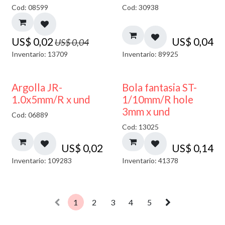
50% DESCUENTO
Cod: 08599
Cod: 30938
US$
0,02
US$
0,04
US$
0,04
Inventario: 13709
Inventario: 89925
Argolla JR-
Bola fantasia ST-
1.0x5mm/R x und
1/10mm/R hole
3mm x und
Cod: 06889
Cod: 13025
US$
0,02
US$
0,14
Inventario: 109283
Inventario: 41378
1
2
3
4
5