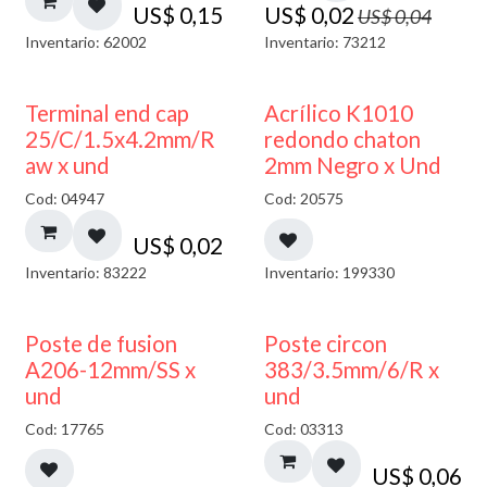
US$
0,15
US$
0,02
US$
0,04
Inventario: 62002
Inventario: 73212
50% DESCUENTO
Terminal end cap
Acrílico K1010
25/C/1.5x4.2mm/R
redondo chaton
aw x und
2mm Negro x Und
Cod: 04947
Cod: 20575
US$
0,02
Inventario: 83222
Inventario: 199330
Poste de fusion
Poste circon
A206-12mm/SS x
383/3.5mm/6/R x
und
und
Cod: 17765
Cod: 03313
US$
0,06