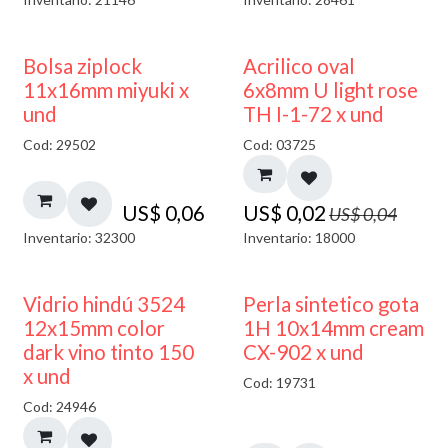
¡NUEVO!
50% DESCUENTO
Bolsa ziplock
Acrilico oval
11x16mm miyuki x
6x8mm U light rose
und
TH I-1-72 x und
Cod: 29502
Cod: 03725
US$
0,06
US$
0,02
US$
0,04
Inventario: 32300
Inventario: 18000
40% DESCUENTO
Vidrio hindú 3524
Perla sintetico gota
12x15mm color
1H 10x14mm cream
dark vino tinto 150
CX-902 x und
x und
Cod: 19731
Cod: 24946