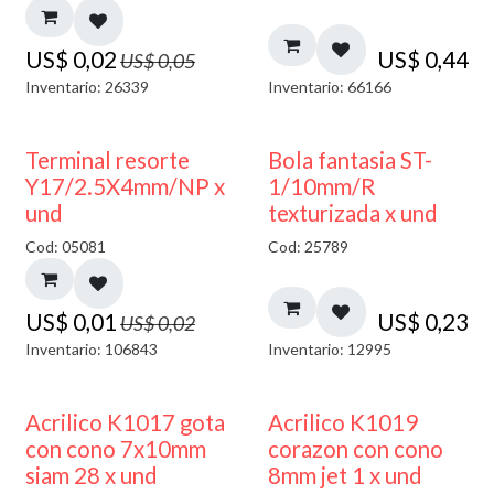
US$
0,02
US$
0,44
US$
0,05
Inventario: 26339
Inventario: 66166
50% DESCUENTO
Terminal resorte
Bola fantasia ST-
Y17/2.5X4mm/NP x
1/10mm/R
und
texturizada x und
Cod: 05081
Cod: 25789
US$
0,01
US$
0,23
US$
0,02
Inventario: 106843
Inventario: 12995
Acrilico K1017 gota
Acrilico K1019
con cono 7x10mm
corazon con cono
siam 28 x und
8mm jet 1 x und