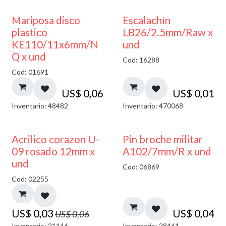
Mariposa disco
Escalachín
plastico
LB26/2.5mm/Raw x
KE110/11x6mm/N
und
Q x und
Cod: 16288
Cod: 01691
US$
0,06
US$
0,01
Inventario: 48482
Inventario: 470068
50% DESCUENTO
Acrilico corazon U-
Pin broche militar
09 rosado 12mm x
A102/7mm/R x und
und
Cod: 06869
Cod: 02255
US$
0,03
US$
0,04
US$
0,06
Inventario: 21146
Inventario: 28461