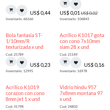
US$
0,44
US$
0,01
US$
0,02
Inventario: 66166
Inventario: 106843
Bola fantasia ST-
Acrilico K1017 gota
1/10mm/R
con cono 7x10mm
texturizada x und
siam 28 x und
Cod: 25789
Cod: 21149
US$
0,23
US$
0,16
Inventario: 12995
Inventario: 16978
40% DESCUENTO
Acrilico K1019
Vidrio hindu 957
corazon con cono
7x8mm montana 97
8mm jet 1 x und
x und
Cod: 31798
Cod: 24803