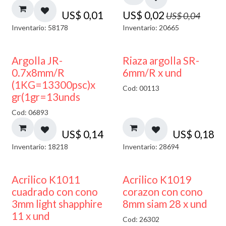
US$
0,01
US$
0,02
US$
0,04
Inventario: 58178
Inventario: 20665
Argolla JR-
Riaza argolla SR-
0.7x8mm/R
6mm/R x und
(1KG=13300psc)x
Cod: 00113
gr(1gr=13unds
Cod: 06893
US$
0,14
US$
0,18
Inventario: 18218
Inventario: 28694
50% DESCUENTO
Acrilico K1011
Acrilico K1019
cuadrado con cono
corazon con cono
3mm light shapphire
8mm siam 28 x und
11 x und
Cod: 26302