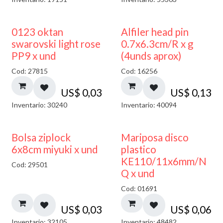
0123 oktan
Alfiler head pin
swarovski light rose
0.7x6.3cm/R x g
PP9 x und
(4unds aprox)
Cod: 27815
Cod: 16256
US$
0,03
US$
0,13
Inventario: 30240
Inventario: 40094
¡NUEVO!
Bolsa ziplock
Mariposa disco
6x8cm miyuki x und
plastico
KE110/11x6mm/N
Cod: 29501
Q x und
Cod: 01691
US$
0,03
US$
0,06
Inventario: 32105
Inventario: 48482