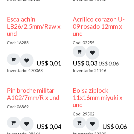
50% DESCUENTO
Escalachín
Acrilico corazon U-
LB26/2.5mm/Raw x
09 rosado 12mm x
und
und
Cod: 16288
Cod: 02255
US$
0,01
US$
0,03
US$
0,06
Inventario: 470068
Inventario: 21146
¡NUEVO!
Pin broche militar
Bolsa ziplock
A102/7mm/R x und
11x16mm miyuki x
und
Cod: 06869
Cod: 29502
US$
0,04
US$
0,06
Inventario: 28461
Inventario: 32300