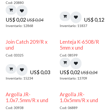
Cod: 20880
US$
0,02
US$
0,12
US$
0,04
Inventario: 12868
Inventario: 11837
50% DESCUENTO
Join Catch 209/R x
Lenteja K-6508/R
und
5mm x und
Cod: 03325
Cod: 08599
US$
0,03
US$
0,02
US$
0,04
Inventario: 15234
Inventario: 13709
Argolla JR-
Argolla JR-
1.0x7.5mm/R x und
1.0x5mm/R x und
Cod: 30938
Cod: 06889