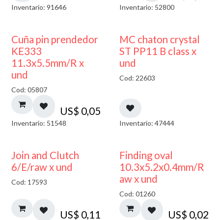
Inventario: 91646
Inventario: 52800
Cuña pin prendedor
MC chaton crystal
KE333
ST PP11 B class x
11.3x5.5mm/R x
und
und
Cod: 22603
Cod: 05807
US$
0,05
Inventario: 51548
Inventario: 47444
Join and Clutch
Finding oval
6/E/raw x und
10.3x5.2x0.4mm/R
aw x und
Cod: 17593
Cod: 01260
US$
0,11
US$
0,02