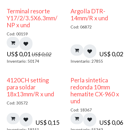
50% DESCUENTO
Terminal resorte
Argolla DTR-
Y17/2/3.5X6.3mm/
14mm/R x und
NP x und
Cod: 06872
Cod: 00159
US$
0,01
US$
0,02
US$
0,02
Inventario: 50174
Inventario: 27855
4120CH setting
Perla sintetica
para soldar
redonda 10mm
18x13mm/R x und
hematite CX-960 x
und
Cod: 30572
Cod: 18367
US$
0,15
US$
0,06
Inventario: 19151
Inventario: 55363