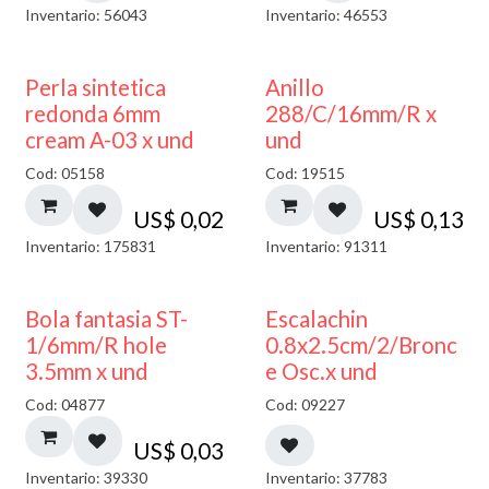
Inventario: 56043
Inventario: 46553
Perla sintetica
Anillo
redonda 6mm
288/C/16mm/R x
cream A-03 x und
und
Cod: 05158
Cod: 19515
US$
0,02
US$
0,13
Inventario: 175831
Inventario: 91311
Bola fantasia ST-
Escalachin
1/6mm/R hole
0.8x2.5cm/2/Bronc
3.5mm x und
e Osc.x und
Cod: 04877
Cod: 09227
US$
0,03
Inventario: 39330
Inventario: 37783