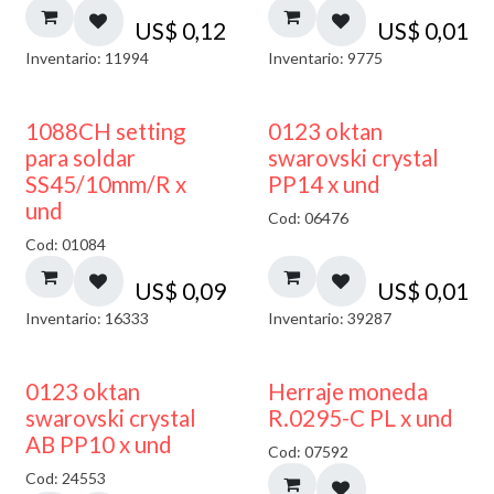
US$
0,12
US$
0,01
Inventario: 11994
Inventario: 9775
1088CH setting
0123 oktan
para soldar
swarovski crystal
SS45/10mm/R x
PP14 x und
und
Cod: 06476
Cod: 01084
US$
0,09
US$
0,01
Inventario: 16333
Inventario: 39287
50% DESCUENTO
0123 oktan
Herraje moneda
swarovski crystal
R.0295-C PL x und
AB PP10 x und
Cod: 07592
Cod: 24553