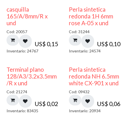
casquilla
Perla sintetica
165/A/8mm/R x
redonda 1H 6mm
und
rose A-05 x und
Cod: 20057
Cod: 31244
US$
0,15
US$
0,10
Inventario: 24767
Inventario: 24574
Terminal plano
Perla sintetica
128/A3/3.2x3.5mm
redonda NH 6.5mm
/R x und
white CX-901 x und
Cod: 21274
Cod: 09432
US$
0,02
US$
0,06
Inventario: 83435
Inventario: 20934