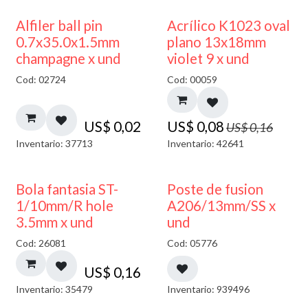
50% DESCUENTO
Alfiler ball pin
Acrílico K1023 oval
0.7x35.0x1.5mm
plano 13x18mm
champagne x und
violet 9 x und
Cod: 02724
Cod: 00059
US$
0,02
US$
0,08
US$
0,16
Inventario: 37713
Inventario: 42641
Bola fantasia ST-
Poste de fusion
1/10mm/R hole
A206/13mm/SS x
3.5mm x und
und
Cod: 26081
Cod: 05776
US$
0,16
Inventario: 35479
Inventario: 939496