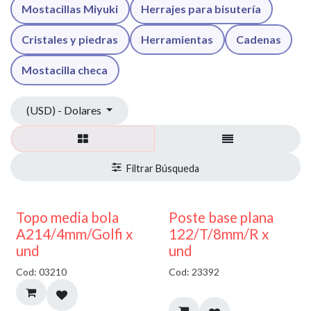
Mostacillas Miyuki
Herrajes para bisutería
Cristales y piedras
Herramientas
Cadenas
Mostacilla checa
(USD) - Dolares
40% DESCUENTO
Topo media bola
Poste base plana
A214/4mm/Golfi x
122/T/8mm/R x
und
und
Cod: 03210
Cod: 23392