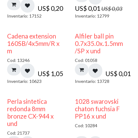
US$
0,20
US$
0,01
US$
0,03
Inventario: 17152
Inventario: 12799
Cadena extension
Alfiler ball pin
160SB/4x5mm/R x
0.7x35.0x.1.5mm
m
/SP x und
Cod: 13246
Cod: 01058
US$
1,05
US$
0,01
Inventario: 10623
Inventario: 13728
Perla sintetica
1028 swarovski
redonda 8mm
chaton fuchsia F
bronze CX-944 x
PP16 x und
und
Cod: 10284
Cod: 21737