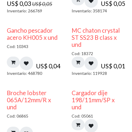
US$
0,03
US$
0,05
US$
0,05
Inventario: 266769
Inventario: 358174
Gancho pescador
MC chaton crystal
acero KH005 x und
ST SS23 B class x
und
Cod: 10343
Cod: 18372
US$
0,04
US$
0,01
Inventario: 468780
Inventario: 119928
50% DESCUENTO
Broche lobster
Cargador dije
065A/12mm/R x
198/11mm/SP x
und
und
Cod: 06865
Cod: 05061