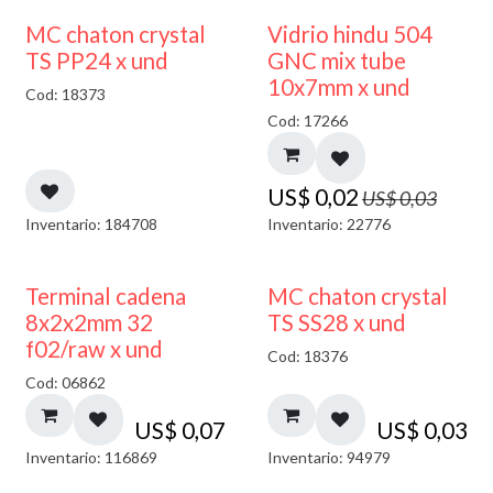
40% DESCUENTO
MC chaton crystal
Vidrio hindu 504
TS PP24 x und
GNC mix tube
10x7mm x und
Cod: 18373
Cod: 17266
US$
0,02
US$
0,03
Inventario: 184708
Inventario: 22776
Terminal cadena
MC chaton crystal
8x2x2mm 32
TS SS28 x und
f02/raw x und
Cod: 18376
Cod: 06862
US$
0,07
US$
0,03
Inventario: 116869
Inventario: 94979