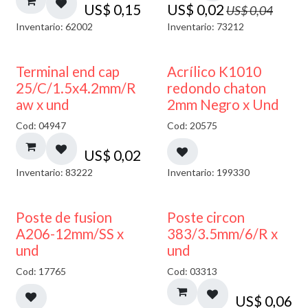
US$
0,15
US$
0,02
US$
0,04
Inventario: 62002
Inventario: 73212
50% DESCUENTO
Terminal end cap
Acrílico K1010
25/C/1.5x4.2mm/R
redondo chaton
aw x und
2mm Negro x Und
Cod: 04947
Cod: 20575
US$
0,02
Inventario: 83222
Inventario: 199330
Poste de fusion
Poste circon
A206-12mm/SS x
383/3.5mm/6/R x
und
und
Cod: 17765
Cod: 03313
US$
0,06