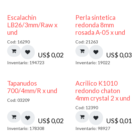
Escalachin
Perla sintetica
LB26/3mm/Raw x
redonda 8mm
und
rosada A-05 x und
Cod: 16290
Cod: 21263
US$
0,02
US$
0,03
Inventario: 194723
Inventario: 19022
50% DESCUENTO
Tapanudos
Acrilico K1010
700/4mm/R x und
redondo chaton
4mm crystal 2 x und
Cod: 03209
Cod: 12390
US$
0,02
US$
0,01
Inventario: 178308
Inventario: 98927