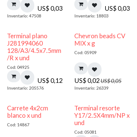
US$
0,03
US$
0,03
Inventario: 47508
Inventario: 18803
50% DESCUENTO
Terminal plano
Chevron beads CV
J281994060
MIX x g
128/A3/4.5x7.5mm
Cod: 05909
/R x und
Cod: 04925
US$
0,12
US$
0,02
US$
0,05
Inventario: 205576
Inventario: 26339
50% DESCUENTO
Carrete 4x2cm
Terminal resorte
blanco x und
Y17/2.5X4mm/NP x
und
Cod: 14867
Cod: 05081