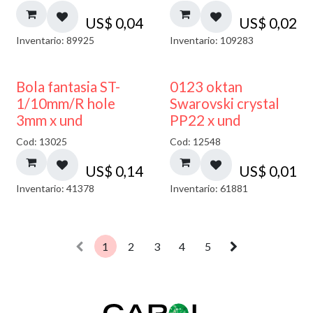
US$
0,04
US$
0,02
Inventario: 89925
Inventario: 109283
Bola fantasia ST-
0123 oktan
1/10mm/R hole
Swarovski crystal
3mm x und
PP22 x und
Cod: 13025
Cod: 12548
US$
0,14
US$
0,01
Inventario: 41378
Inventario: 61881
1
2
3
4
5