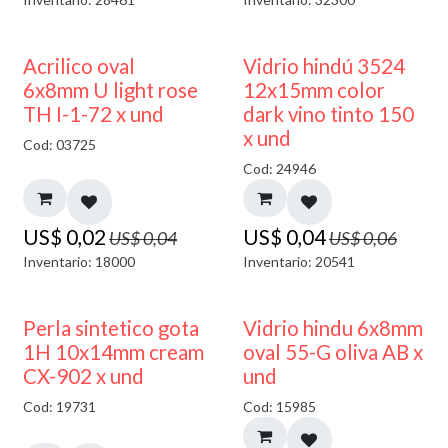
50% DESCUENTO
40% DESCUENTO
Acrilico oval
Vidrio hindú 3524
6x8mm U light rose
12x15mm color
TH I-1-72 x und
dark vino tinto 150
x und
Cod: 03725
Cod: 24946
US$
0,02
US$
0,04
US$
0,04
US$
0,06
Inventario: 18000
Inventario: 20541
50% DESCUENTO
Perla sintetico gota
Vidrio hindu 6x8mm
1H 10x14mm cream
oval 55-G oliva AB x
CX-902 x und
und
Cod: 19731
Cod: 15985