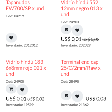
50% DESCUENTO
40% DESCUENTO
Tapanudos
Vidrio hindú 552
EW700/SP x und
12mm negro 013 x
und
Cod: 04219
Cod: 24903
US$
0,01
US$
0,02
Inventario: 2312012
Inventario: 232329
40% DESCUENTO
Vidrio hindú 183
Terminal end cap
6x8mm rojo 021 x
25/C/2mm/Raw x
und
und
Cod: 24905
Cod: 28495
US$
0,01
US$
0,03
US$
0,02
Inventario: 19599
Inventario: 21362