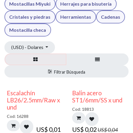
Mostacillas Miyuki
Herrajes para bisutería
Cristales y piedras
Herramientas
Cadenas
Mostacilla checa
(USD) - Dolares
50% DESCUENTO
Escalachín
Balin acero
LB26/2.5mm/Raw x
ST1/6mm/SS x und
und
Cod: 18813
Cod: 16288
US$
0,01
US$
0,02
US$
0,04