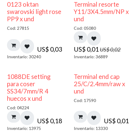
50% DESCUENTO
0123 oktan
Terminal resorte
swarovski light rose
Y11/3X4.5mm/NP x
PP9 x und
und
Cod: 27815
Cod: 05080
US$
0,03
US$
0,01
US$
0,02
Inventario: 30240
Inventario: 36889
1088DE setting
Terminal end cap
para coser
25/C/2.4mm/raw x
SS34/7mm/R 4
und
huecos x und
Cod: 17590
Cod: 04224
US$
0,18
US$
0,01
Inventario: 13975
Inventario: 13330