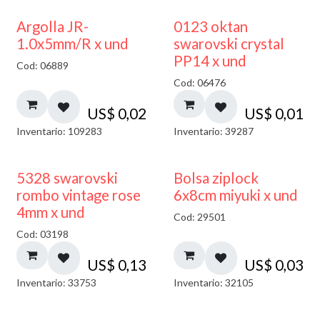
Argolla JR-
0123 oktan
1.0x5mm/R x und
swarovski crystal
PP14 x und
Cod: 06889
Cod: 06476
US$
0,02
US$
0,01
Inventario: 109283
Inventario: 39287
¡NUEVO!
5328 swarovski
Bolsa ziplock
rombo vintage rose
6x8cm miyuki x und
4mm x und
Cod: 29501
Cod: 03198
US$
0,13
US$
0,03
Inventario: 33753
Inventario: 32105