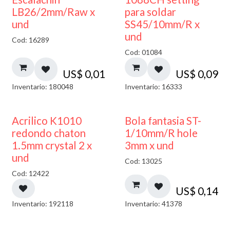
LB26/2mm/Raw x
para soldar
und
SS45/10mm/R x
und
Cod: 16289
Cod: 01084
US$
0,01
US$
0,09
Inventario: 180048
Inventario: 16333
50% DESCUENTO
Acrilico K1010
Bola fantasia ST-
redondo chaton
1/10mm/R hole
1.5mm crystal 2 x
3mm x und
und
Cod: 13025
Cod: 12422
US$
0,14
Inventario: 192118
Inventario: 41378