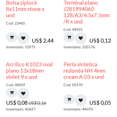
¡NUEVO!
Bolsa ziplock
Terminal plano
8x11mm stone x
J281994060
und
128/A3/4.5x7.5mm
/R x und
Cod: 22465
Cod: 04925
US$
2,44
US$
0,12
Inventario: 52973
Inventario: 205576
50% DESCUENTO
Acrílico K1023 oval
Perla sintetica
plano 13x18mm
redonda NH 4mm
violet 9 x und
cream A-03 x und
Cod: 00059
Cod: 05370
US$
0,08
US$
0,05
US$
0,16
Inventario: 42637
Inventario: 44070