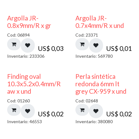
Argolla JR-
Argolla JR-
0.8x9mm/R x gr
0.7x4mm/R x und
Cod: 06894
Cod: 23371
US$
0,03
US$
0,01
Inventario: 233306
Inventario: 569780
Finding oval
Perla sintética
10.3x5.2x0.4mm/R
redonda 6mm lt
aw x und
grey CX-959 x und
Cod: 01260
Cod: 02648
US$
0,02
US$
0,02
Inventario: 46553
Inventario: 380080