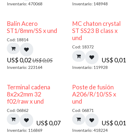
Inventario: 470068
Inventario: 148948
50% DESCUENTO
Balin Acero
MC chaton crystal
ST1/8mm/SS x und
ST SS23 B class x
und
Cod: 18814
Cod: 18372
US$
0,02
US$
0,01
US$
0,05
Inventario: 223164
Inventario: 119928
Terminal cadena
Poste de fusión
8x2x2mm 32
A206/R/10/SS x
f02/raw x und
und
Cod: 06862
Cod: 06871
US$
0,07
US$
0,01
Inventario: 116869
Inventario: 418224