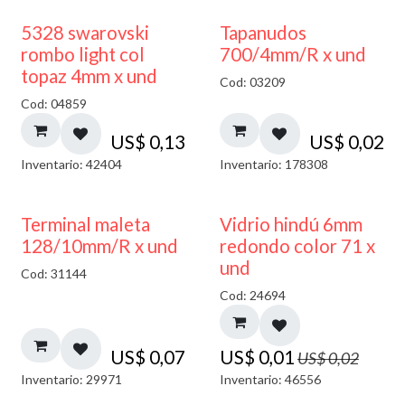
5328 swarovski
Tapanudos
rombo light col
700/4mm/R x und
topaz 4mm x und
Cod: 03209
Cod: 04859
US$
0,13
US$
0,02
Inventario: 42404
Inventario: 178308
40% DESCUENTO
Terminal maleta
Vidrio hindú 6mm
128/10mm/R x und
redondo color 71 x
und
Cod: 31144
Cod: 24694
US$
0,07
US$
0,01
US$
0,02
Inventario: 29971
Inventario: 46556