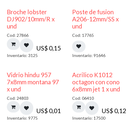
Broche lobster
Poste de fusion
DJ902/10mm/R x
A206-12mm/SS x
und
und
Cod: 27866
Cod: 17765
US$
0,15
Inventario: 3125
Inventario: 91646
40% DESCUENTO
Vidrio hindu 957
Acrilico K1012
7x8mm montana 97
octagon con cono
x und
6x8mm jet 1 x und
Cod: 24803
Cod: 06410
US$
0,01
US$
0,12
Inventario: 9775
Inventario: 17500