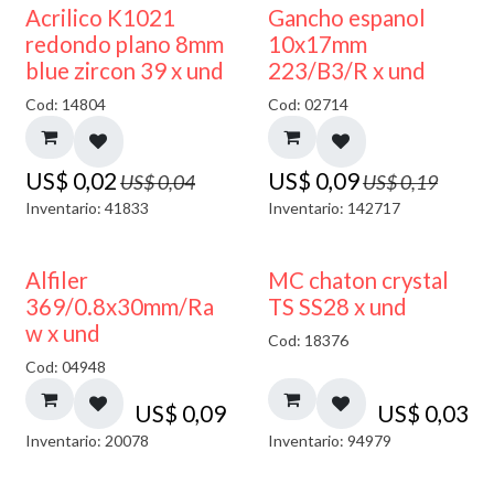
50% DESCUENTO
50% DESCUENTO
Acrilico K1021
Gancho espanol
redondo plano 8mm
10x17mm
blue zircon 39 x und
223/B3/R x und
Cod: 14804
Cod: 02714
US$
0,02
US$
0,09
US$
0,04
US$
0,19
Inventario: 41833
Inventario: 142717
Alfiler
MC chaton crystal
369/0.8x30mm/Ra
TS SS28 x und
w x und
Cod: 18376
Cod: 04948
US$
0,09
US$
0,03
Inventario: 20078
Inventario: 94979