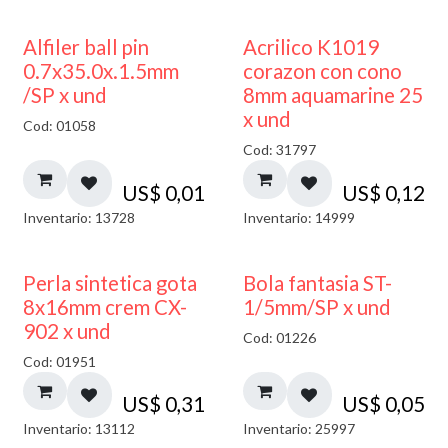
Alfiler ball pin
Acrilico K1019
0.7x35.0x.1.5mm
corazon con cono
/SP x und
8mm aquamarine 25
x und
Cod: 01058
Cod: 31797
US$
0,01
US$
0,12
Inventario: 13728
Inventario: 14999
Perla sintetica gota
Bola fantasia ST-
8x16mm crem CX-
1/5mm/SP x und
902 x und
Cod: 01226
Cod: 01951
US$
0,31
US$
0,05
Inventario: 13112
Inventario: 25997