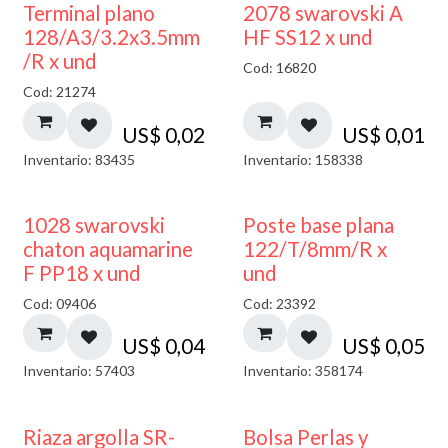
Terminal plano
2078 swarovski A
128/A3/3.2x3.5mm
HF SS12 x und
/R x und
Cod: 16820
Cod: 21274
US$
0,02
US$
0,01
Inventario: 83435
Inventario: 158338
1028 swarovski
Poste base plana
chaton aquamarine
122/T/8mm/R x
F PP18 x und
und
Cod: 09406
Cod: 23392
US$
0,04
US$
0,05
Inventario: 57403
Inventario: 358174
Riaza argolla SR-
Bolsa Perlas y