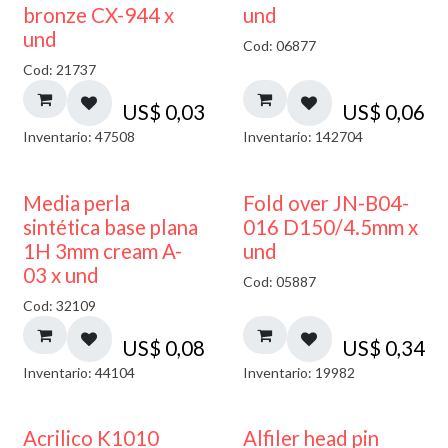
bronze CX-944 x
und
und
Cod: 06877
Cod: 21737
US$
0,03
US$
0,06
Inventario: 47508
Inventario: 142704
Media perla
Fold over JN-B04-
sintética base plana
016 D150/4.5mm x
1H 3mm cream A-
und
03 x und
Cod: 05887
Cod: 32109
US$
0,08
US$
0,34
Inventario: 44104
Inventario: 19982
Acrilico K1010
Alfiler head pin