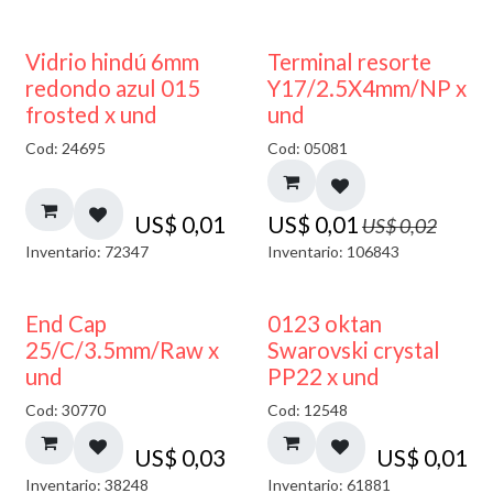
40% DESCUENTO
50% DESCUENTO
Vidrio hindú 6mm
Terminal resorte
redondo azul 015
Y17/2.5X4mm/NP x
frosted x und
und
Cod: 24695
Cod: 05081
US$
0,01
US$
0,01
US$
0,02
Inventario: 72347
Inventario: 106843
End Cap
0123 oktan
25/C/3.5mm/Raw x
Swarovski crystal
und
PP22 x und
Cod: 30770
Cod: 12548
US$
0,03
US$
0,01
Inventario: 38248
Inventario: 61881