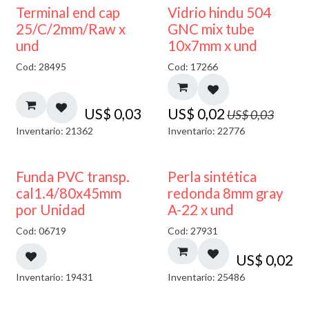
40% DESCUENTO
Terminal end cap
Vidrio hindu 504
25/C/2mm/Raw x
GNC mix tube
und
10x7mm x und
Cod: 28495
Cod: 17266
US$
0,03
US$
0,02
US$
0,03
Inventario: 21362
Inventario: 22776
Funda PVC transp.
Perla sintética
cal1.4/80x45mm
redonda 8mm gray
por Unidad
A-22 x und
Cod: 06719
Cod: 27931
US$
0,02
Inventario: 19431
Inventario: 25486