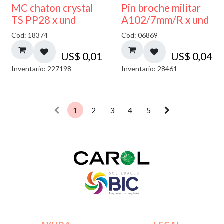
MC chaton crystal
Pin broche militar
TS PP28 x und
A102/7mm/R x und
Cod: 18374
Cod: 06869
US$
0,01
US$
0,04
Inventario: 227198
Inventario: 28461
1
2
3
4
5