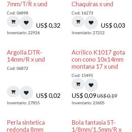
7mm/T/R x und
Chaquiras x und
Cod: 06898
Cod: 16273
US$
0,32
US$
0,03
Inventario: 22926
Inventario: 27212
50% DESCUENTO
Argolla DTR-
Acrilico K1017 gota
14mm/R x und
con cono 10x14mm
montana 17 x und
Cod: 06872
Cod: 15495
US$
0,02
US$
0,09
US$
0,19
Inventario: 27855
Inventario: 23605
Perla sintetica
Bola fantasia ST-
redonda 8mm
1/8mm/1.5mm/R x