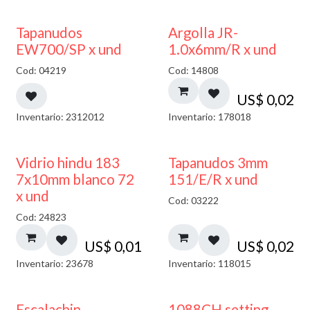
50% DESCUENTO
Tapanudos
Argolla JR-
EW700/SP x und
1.0x6mm/R x und
Cod: 04219
Cod: 14808
US$
0,02
Inventario: 2312012
Inventario: 178018
40% DESCUENTO
Vidrio hindu 183
Tapanudos 3mm
7x10mm blanco 72
151/E/R x und
x und
Cod: 03222
Cod: 24823
US$
0,01
US$
0,02
Inventario: 23678
Inventario: 118015
Escalachin
1088CH setting