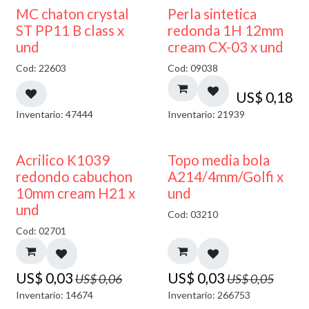
MC chaton crystal
Perla sintetica
ST PP11 B class x
redonda 1H 12mm
und
cream CX-03 x und
Cod: 22603
Cod: 09038
US$
0,18
Inventario: 47444
Inventario: 21939
50% DESCUENTO
40% DESCUENTO
Acrilico K1039
Topo media bola
redondo cabuchon
A214/4mm/Golfi x
10mm cream H21 x
und
und
Cod: 03210
Cod: 02701
US$
0,03
US$
0,03
US$
0,06
US$
0,05
Inventario: 14674
Inventario: 266753