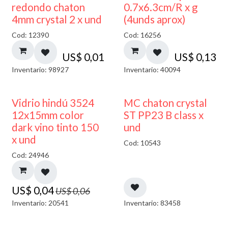
50% DESCUENTO
redondo chaton
0.7x6.3cm/R x g
4mm crystal 2 x und
(4unds aprox)
Cod: 12390
Cod: 16256
US$
0,01
US$
0,13
Inventario: 98927
Inventario: 40094
40% DESCUENTO
Vidrio hindú 3524
MC chaton crystal
12x15mm color
ST PP23 B class x
dark vino tinto 150
und
x und
Cod: 10543
Cod: 24946
US$
0,04
US$
0,06
Inventario: 20541
Inventario: 83458