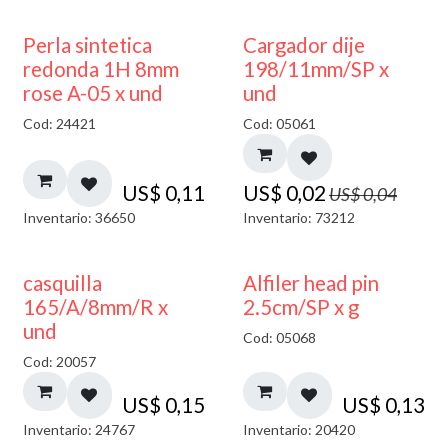
50% DESCUENTO
Perla sintetica
Cargador dije
redonda 1H 8mm
198/11mm/SP x
rose A-05 x und
und
Cod: 24421
Cod: 05061
US$
0,11
US$
0,02
US$
0,04
Inventario: 36650
Inventario: 73212
casquilla
Alfiler head pin
165/A/8mm/R x
2.5cm/SP x g
und
Cod: 05068
Cod: 20057
US$
0,15
US$
0,13
Inventario: 24767
Inventario: 20420