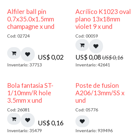
50% DESCUENTO
Alfiler ball pin
Acrílico K1023 oval
0.7x35.0x1.5mm
plano 13x18mm
champagne x und
violet 9 x und
Cod: 02724
Cod: 00059
US$
0,02
US$
0,08
US$
0,16
Inventario: 37713
Inventario: 42641
Bola fantasia ST-
Poste de fusion
1/10mm/R hole
A206/13mm/SS x
3.5mm x und
und
Cod: 26081
Cod: 05776
US$
0,16
Inventario: 35479
Inventario: 939496