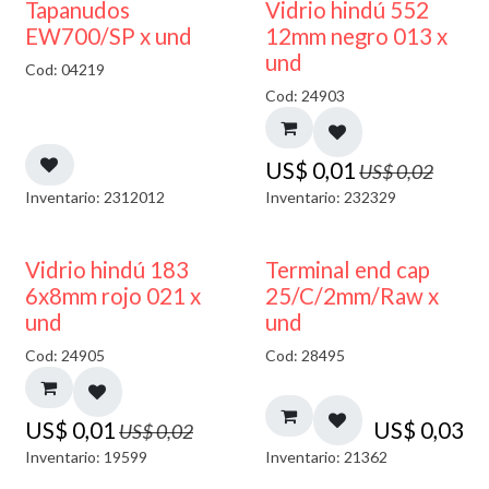
50% DESCUENTO
40% DESCUENTO
Tapanudos
Vidrio hindú 552
EW700/SP x und
12mm negro 013 x
und
Cod: 04219
Cod: 24903
US$
0,01
US$
0,02
Inventario: 2312012
Inventario: 232329
40% DESCUENTO
Vidrio hindú 183
Terminal end cap
6x8mm rojo 021 x
25/C/2mm/Raw x
und
und
Cod: 24905
Cod: 28495
US$
0,01
US$
0,03
US$
0,02
Inventario: 19599
Inventario: 21362