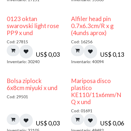
0123 oktan
Alfiler head pin
swarovski light rose
0.7x6.3cm/R x g
PP9 x und
(4unds aprox)
Cod: 27815
Cod: 16256
US$
0,03
US$
0,13
Inventario: 30240
Inventario: 40094
¡NUEVO!
Bolsa ziplock
Mariposa disco
6x8cm miyuki x und
plastico
KE110/11x6mm/N
Cod: 29501
Q x und
Cod: 01691
US$
0,03
US$
0,06
Inventario: 32105
Inventario: 48482