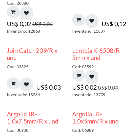
Cod: 20880
US$
0,02
US$
0,12
US$
0,04
Inventario: 12868
Inventario: 11837
50% DESCUENTO
Join Catch 209/R x
Lenteja K-6508/R
und
5mm x und
Cod: 03325
Cod: 08599
US$
0,03
US$
0,02
US$
0,04
Inventario: 15234
Inventario: 13709
Argolla JR-
Argolla JR-
1.0x7.5mm/R x und
1.0x5mm/R x und
Cod: 30938
Cod: 06889