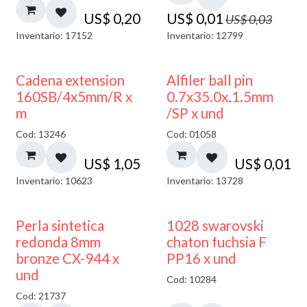
US$
0,20
US$
0,01
US$
0,03
Inventario: 17152
Inventario: 12799
Cadena extension
Alfiler ball pin
160SB/4x5mm/R x
0.7x35.0x.1.5mm
m
/SP x und
Cod: 13246
Cod: 01058
US$
1,05
US$
0,01
Inventario: 10623
Inventario: 13728
Perla sintetica
1028 swarovski
redonda 8mm
chaton fuchsia F
bronze CX-944 x
PP16 x und
und
Cod: 10284
Cod: 21737