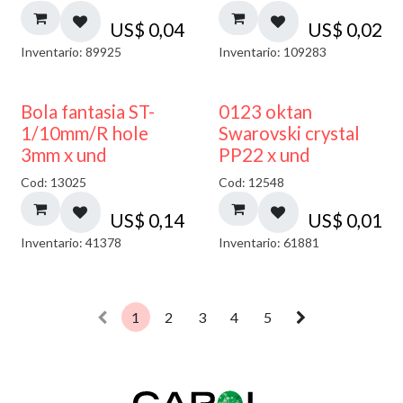
US$
0,04
US$
0,02
Inventario: 89925
Inventario: 109283
Bola fantasia ST-
0123 oktan
1/10mm/R hole
Swarovski crystal
3mm x und
PP22 x und
Cod: 13025
Cod: 12548
US$
0,14
US$
0,01
Inventario: 41378
Inventario: 61881
1
2
3
4
5