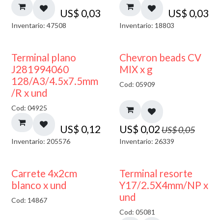
US$
0,03
US$
0,03
Inventario: 47508
Inventario: 18803
50% DESCUENTO
Terminal plano
Chevron beads CV
J281994060
MIX x g
128/A3/4.5x7.5mm
Cod: 05909
/R x und
Cod: 04925
US$
0,12
US$
0,02
US$
0,05
Inventario: 205576
Inventario: 26339
50% DESCUENTO
Carrete 4x2cm
Terminal resorte
blanco x und
Y17/2.5X4mm/NP x
und
Cod: 14867
Cod: 05081