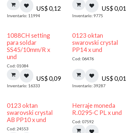
US$
0,12
US$
0,01
Inventario: 11994
Inventario: 9775
1088CH setting
0123 oktan
para soldar
swarovski crystal
SS45/10mm/R x
PP14 x und
und
Cod: 06476
Cod: 01084
US$
0,09
US$
0,01
Inventario: 16333
Inventario: 39287
50% DESCUENTO
0123 oktan
Herraje moneda
swarovski crystal
R.0295-C PL x und
AB PP10 x und
Cod: 07592
Cod: 24553