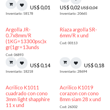
US$
0,01
US$
0,02
US$
0,04
Inventario: 58178
Inventario: 20665
Argolla JR-
Riaza argolla SR-
0.7x8mm/R
6mm/R x und
(1KG=13300psc)x
Cod: 00113
gr(1gr=13unds
Cod: 06893
US$
0,14
US$
0,18
Inventario: 18218
Inventario: 28694
50% DESCUENTO
Acrilico K1011
Acrilico K1019
cuadrado con cono
corazon con cono
3mm light shapphire
8mm siam 28 x und
11 x und
Cod: 26302