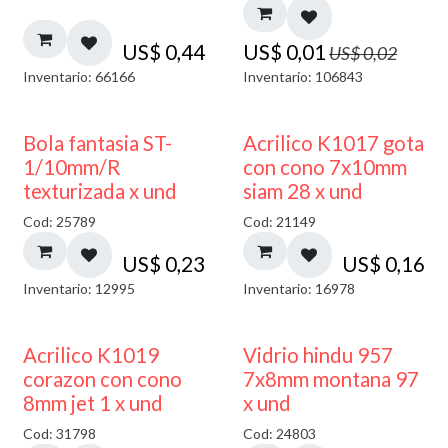
US$
0,44
US$
0,01
US$
0,02
Inventario: 66166
Inventario: 106843
Bola fantasia ST-
Acrilico K1017 gota
1/10mm/R
con cono 7x10mm
texturizada x und
siam 28 x und
Cod: 25789
Cod: 21149
US$
0,23
US$
0,16
Inventario: 12995
Inventario: 16978
40% DESCUENTO
Acrilico K1019
Vidrio hindu 957
corazon con cono
7x8mm montana 97
8mm jet 1 x und
x und
Cod: 31798
Cod: 24803