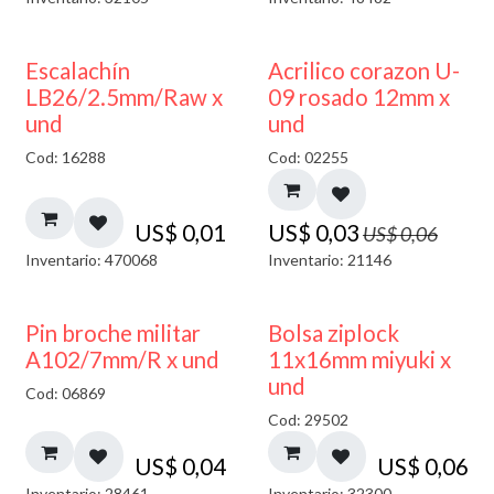
50% DESCUENTO
Escalachín
Acrilico corazon U-
LB26/2.5mm/Raw x
09 rosado 12mm x
und
und
Cod: 16288
Cod: 02255
US$
0,01
US$
0,03
US$
0,06
Inventario: 470068
Inventario: 21146
¡NUEVO!
Pin broche militar
Bolsa ziplock
A102/7mm/R x und
11x16mm miyuki x
und
Cod: 06869
Cod: 29502
US$
0,04
US$
0,06
Inventario: 28461
Inventario: 32300