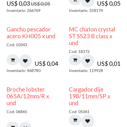
US$
0,03
US$
0,05
US$
0,05
Inventario: 266769
Inventario: 358174
Gancho pescador
MC chaton crystal
acero KH005 x und
ST SS23 B class x
und
Cod: 10343
Cod: 18372
US$
0,04
US$
0,01
Inventario: 468780
Inventario: 119928
50% DESCUENTO
Broche lobster
Cargador dije
065A/12mm/R x
198/11mm/SP x
und
und
Cod: 06865
Cod: 05061