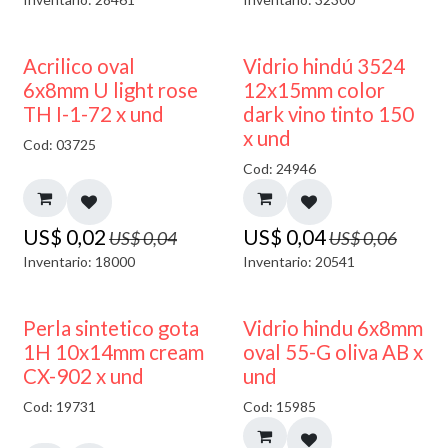
50% DESCUENTO
40% DESCUENTO
Acrilico oval
Vidrio hindú 3524
6x8mm U light rose
12x15mm color
TH I-1-72 x und
dark vino tinto 150
x und
Cod: 03725
Cod: 24946
US$
0,02
US$
0,04
US$
0,04
US$
0,06
Inventario: 18000
Inventario: 20541
50% DESCUENTO
Perla sintetico gota
Vidrio hindu 6x8mm
1H 10x14mm cream
oval 55-G oliva AB x
CX-902 x und
und
Cod: 19731
Cod: 15985