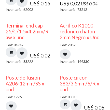
US$
0,15
US$
0,02
US$
0,04
Inventario: 62002
Inventario: 73212
50% DESCUENTO
Terminal end cap
Acrílico K1010
25/C/1.5x4.2mm/R
redondo chaton
aw x und
2mm Negro x Und
Cod: 04947
Cod: 20575
US$
0,02
Inventario: 83222
Inventario: 199330
Poste de fusion
Poste circon
A206-12mm/SS x
383/3.5mm/6/R x
und
und
Cod: 17765
Cod: 03313
US$
0,06