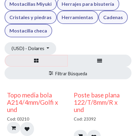
Mostacillas Miyuki
Herrajes para bisutería
Cristales y piedras
Herramientas
Cadenas
Mostacilla checa
(USD) - Dolares
40% DESCUENTO
Topo media bola
Poste base plana
A214/4mm/Golfi x
122/T/8mm/R x
und
und
Cod: 03210
Cod: 23392