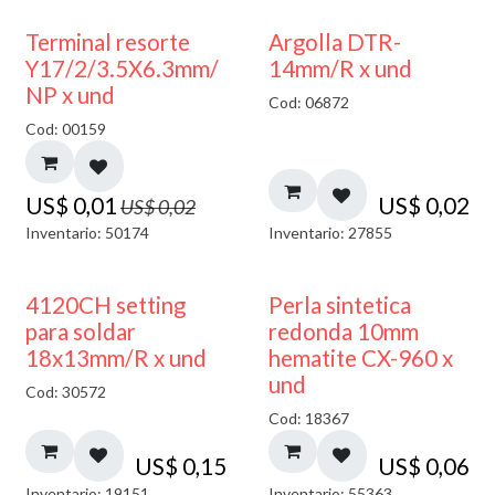
50% DESCUENTO
Terminal resorte
Argolla DTR-
Y17/2/3.5X6.3mm/
14mm/R x und
NP x und
Cod: 06872
Cod: 00159
US$
0,01
US$
0,02
US$
0,02
Inventario: 50174
Inventario: 27855
4120CH setting
Perla sintetica
para soldar
redonda 10mm
18x13mm/R x und
hematite CX-960 x
und
Cod: 30572
Cod: 18367
US$
0,15
US$
0,06
Inventario: 19151
Inventario: 55363