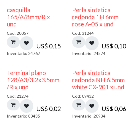
casquilla
Perla sintetica
165/A/8mm/R x
redonda 1H 6mm
und
rose A-05 x und
Cod: 20057
Cod: 31244
US$
0,15
US$
0,10
Inventario: 24767
Inventario: 24574
Terminal plano
Perla sintetica
128/A3/3.2x3.5mm
redonda NH 6.5mm
/R x und
white CX-901 x und
Cod: 21274
Cod: 09432
US$
0,02
US$
0,06
Inventario: 83435
Inventario: 20934