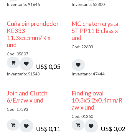
Inventario: 91646
Inventario: 52800
Cuña pin prendedor
MC chaton crystal
KE333
ST PP11 B class x
11.3x5.5mm/R x
und
und
Cod: 22603
Cod: 05807
US$
0,05
Inventario: 51548
Inventario: 47444
Join and Clutch
Finding oval
6/E/raw x und
10.3x5.2x0.4mm/R
aw x und
Cod: 17593
Cod: 01260
US$
0,11
US$
0,02