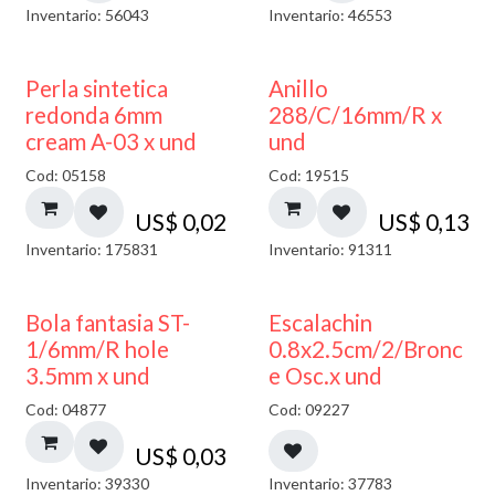
Inventario: 56043
Inventario: 46553
Perla sintetica
Anillo
redonda 6mm
288/C/16mm/R x
cream A-03 x und
und
Cod: 05158
Cod: 19515
US$
0,02
US$
0,13
Inventario: 175831
Inventario: 91311
Bola fantasia ST-
Escalachin
1/6mm/R hole
0.8x2.5cm/2/Bronc
3.5mm x und
e Osc.x und
Cod: 04877
Cod: 09227
US$
0,03
Inventario: 39330
Inventario: 37783