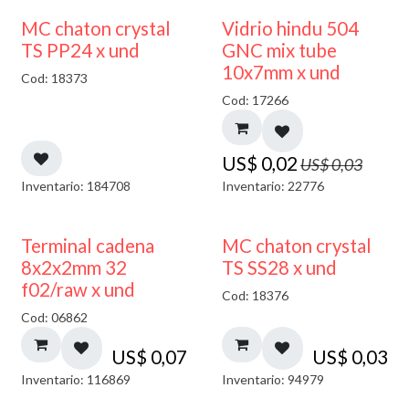
40% DESCUENTO
MC chaton crystal
Vidrio hindu 504
TS PP24 x und
GNC mix tube
10x7mm x und
Cod: 18373
Cod: 17266
US$
0,02
US$
0,03
Inventario: 184708
Inventario: 22776
Terminal cadena
MC chaton crystal
8x2x2mm 32
TS SS28 x und
f02/raw x und
Cod: 18376
Cod: 06862
US$
0,07
US$
0,03
Inventario: 116869
Inventario: 94979