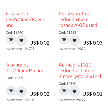
Escalachin
Perla sintetica
LB26/3mm/Raw x
redonda 8mm
und
rosada A-05 x und
Cod: 16290
Cod: 21263
US$
0,02
US$
0,03
Inventario: 194723
Inventario: 19022
50% DESCUENTO
Tapanudos
Acrilico K1010
700/4mm/R x und
redondo chaton
4mm crystal 2 x und
Cod: 03209
Cod: 12390
US$
0,02
US$
0,01
Inventario: 178308
Inventario: 98927