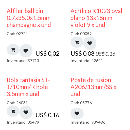
50% DESCUENTO
Alfiler ball pin
Acrílico K1023 oval
0.7x35.0x1.5mm
plano 13x18mm
champagne x und
violet 9 x und
Cod: 02724
Cod: 00059
US$
0,02
US$
0,08
US$
0,16
Inventario: 37713
Inventario: 42641
Bola fantasia ST-
Poste de fusion
1/10mm/R hole
A206/13mm/SS x
3.5mm x und
und
Cod: 26081
Cod: 05776
US$
0,16
Inventario: 35479
Inventario: 939496