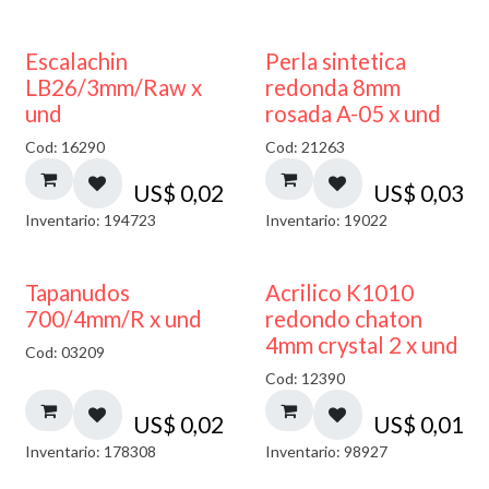
Escalachin
Perla sintetica
LB26/3mm/Raw x
redonda 8mm
und
rosada A-05 x und
Cod: 16290
Cod: 21263
US$
0,02
US$
0,03
Inventario: 194723
Inventario: 19022
50% DESCUENTO
Tapanudos
Acrilico K1010
700/4mm/R x und
redondo chaton
4mm crystal 2 x und
Cod: 03209
Cod: 12390
US$
0,02
US$
0,01
Inventario: 178308
Inventario: 98927