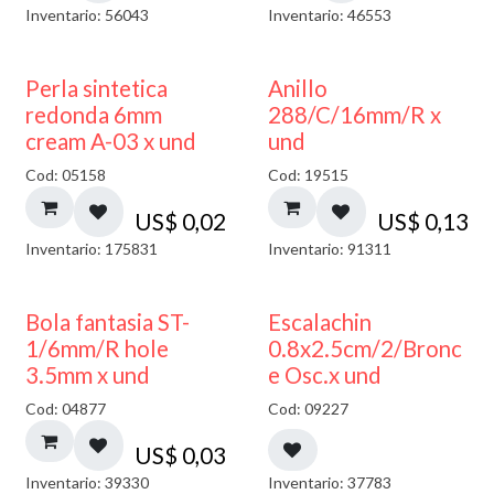
Inventario: 56043
Inventario: 46553
Perla sintetica
Anillo
redonda 6mm
288/C/16mm/R x
cream A-03 x und
und
Cod: 05158
Cod: 19515
US$
0,02
US$
0,13
Inventario: 175831
Inventario: 91311
Bola fantasia ST-
Escalachin
1/6mm/R hole
0.8x2.5cm/2/Bronc
3.5mm x und
e Osc.x und
Cod: 04877
Cod: 09227
US$
0,03
Inventario: 39330
Inventario: 37783