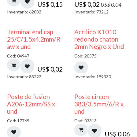
US$
0,15
US$
0,02
US$
0,04
Inventario: 62002
Inventario: 73212
50% DESCUENTO
Terminal end cap
Acrílico K1010
25/C/1.5x4.2mm/R
redondo chaton
aw x und
2mm Negro x Und
Cod: 04947
Cod: 20575
US$
0,02
Inventario: 83222
Inventario: 199330
Poste de fusion
Poste circon
A206-12mm/SS x
383/3.5mm/6/R x
und
und
Cod: 17765
Cod: 03313
US$
0,06