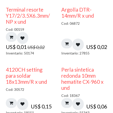
50% DESCUENTO
Terminal resorte
Argolla DTR-
Y17/2/3.5X6.3mm/
14mm/R x und
NP x und
Cod: 06872
Cod: 00159
US$
0,01
US$
0,02
US$
0,02
Inventario: 50174
Inventario: 27855
4120CH setting
Perla sintetica
para soldar
redonda 10mm
18x13mm/R x und
hematite CX-960 x
und
Cod: 30572
Cod: 18367
US$
0,15
US$
0,06
Inventario: 19151
Inventario: 55363