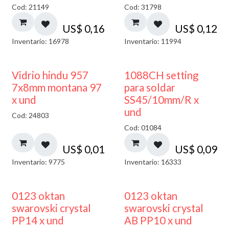
Cod: 21149
Cod: 31798
US$
0,16
US$
0,12
Inventario: 16978
Inventario: 11994
40% DESCUENTO
Vidrio hindu 957
1088CH setting
7x8mm montana 97
para soldar
x und
SS45/10mm/R x
und
Cod: 24803
Cod: 01084
US$
0,01
US$
0,09
Inventario: 9775
Inventario: 16333
0123 oktan
0123 oktan
swarovski crystal
swarovski crystal
PP14 x und
AB PP10 x und