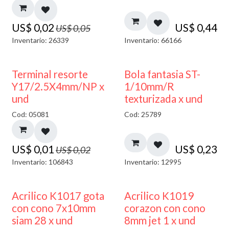
US$
0,02
US$
0,44
US$
0,05
Inventario: 26339
Inventario: 66166
50% DESCUENTO
Terminal resorte
Bola fantasia ST-
Y17/2.5X4mm/NP x
1/10mm/R
und
texturizada x und
Cod: 05081
Cod: 25789
US$
0,01
US$
0,23
US$
0,02
Inventario: 106843
Inventario: 12995
Acrilico K1017 gota
Acrilico K1019
con cono 7x10mm
corazon con cono
siam 28 x und
8mm jet 1 x und