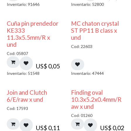
Inventario: 91646
Inventario: 52800
Cuña pin prendedor
MC chaton crystal
KE333
ST PP11 B class x
11.3x5.5mm/R x
und
und
Cod: 22603
Cod: 05807
US$
0,05
Inventario: 51548
Inventario: 47444
Join and Clutch
Finding oval
6/E/raw x und
10.3x5.2x0.4mm/R
aw x und
Cod: 17593
Cod: 01260
US$
0,11
US$
0,02