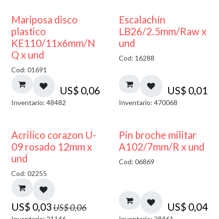
Mariposa disco
Escalachín
plastico
LB26/2.5mm/Raw x
KE110/11x6mm/N
und
Q x und
Cod: 16288
Cod: 01691
US$
0,06
US$
0,01
Inventario: 48482
Inventario: 470068
50% DESCUENTO
Acrilico corazon U-
Pin broche militar
09 rosado 12mm x
A102/7mm/R x und
und
Cod: 06869
Cod: 02255
US$
0,03
US$
0,04
US$
0,06
Inventario: 21146
Inventario: 28461