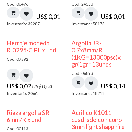
Cod: 06476
Cod: 24553
US$
0,01
US$
0,01
Inventario: 39287
Inventario: 58178
50% DESCUENTO
Herraje moneda
Argolla JR-
R.0295-C PL x und
0.7x8mm/R
(1KG=13300psc)x
Cod: 07592
gr(1gr=13unds
Cod: 06893
US$
0,02
US$
0,14
US$
0,04
Inventario: 20665
Inventario: 18218
50% DESCUENTO
Riaza argolla SR-
Acrilico K1011
6mm/R x und
cuadrado con cono
3mm light shapphire
Cod: 00113