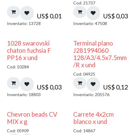
Cod: 21737
US$
0,01
US$
0,03
Inventario: 13728
Inventario: 47508
1028 swarovski
Terminal plano
chaton fuchsia F
J281994060
PP16 x und
128/A3/4.5x7.5mm
/R x und
Cod: 10284
Cod: 04925
US$
0,03
US$
0,12
Inventario: 18803
Inventario: 205576
50% DESCUENTO
Chevron beads CV
Carrete 4x2cm
MIX x g
blanco x und
Cod: 05909
Cod: 14867