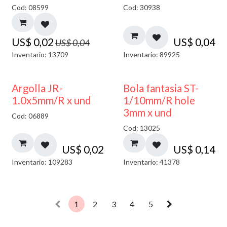
50% DESCUENTO
Cod: 08599
Cod: 30938
US$
0,02
US$
0,04
US$
0,04
Inventario: 13709
Inventario: 89925
Argolla JR-
Bola fantasia ST-
1.0x5mm/R x und
1/10mm/R hole
3mm x und
Cod: 06889
Cod: 13025
US$
0,02
US$
0,14
Inventario: 109283
Inventario: 41378
1
2
3
4
5