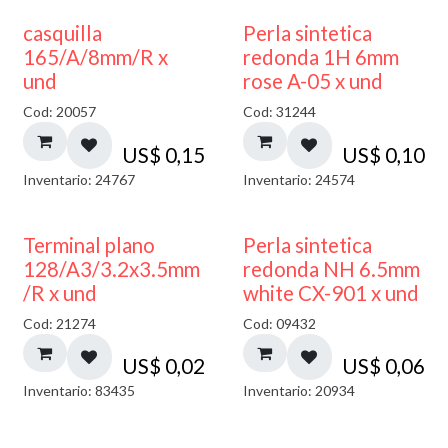
casquilla
Perla sintetica
165/A/8mm/R x
redonda 1H 6mm
und
rose A-05 x und
Cod: 20057
Cod: 31244
US$
0,15
US$
0,10
Inventario: 24767
Inventario: 24574
Terminal plano
Perla sintetica
128/A3/3.2x3.5mm
redonda NH 6.5mm
/R x und
white CX-901 x und
Cod: 21274
Cod: 09432
US$
0,02
US$
0,06
Inventario: 83435
Inventario: 20934