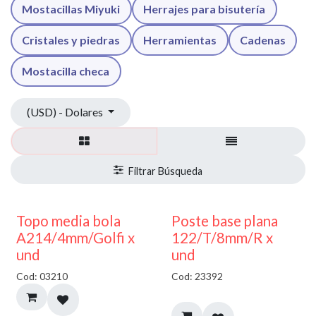
Mostacillas Miyuki
Herrajes para bisutería
Cristales y piedras
Herramientas
Cadenas
Mostacilla checa
(USD) - Dolares
40% DESCUENTO
Topo media bola
Poste base plana
A214/4mm/Golfi x
122/T/8mm/R x
und
und
Cod: 03210
Cod: 23392