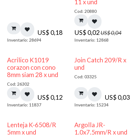
11 x und
Cod: 20880
US$
0,18
US$
0,02
US$
0,04
Inventario: 28694
Inventario: 12868
Acrilico K1019
Join Catch 209/R x
corazon con cono
und
8mm siam 28 x und
Cod: 03325
Cod: 26302
US$
0,12
US$
0,03
Inventario: 11837
Inventario: 15234
Lenteja K-6508/R
Argolla JR-
5mm x und
1.0x7.5mm/R x und