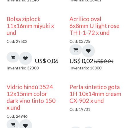
¡NUEVO!
50% DESCUENTO
Bolsa ziplock
Acrilico oval
11x16mm miyuki x
6x8mm U light rose
und
TH I-1-72 x und
Cod: 29502
Cod: 03725
US$
0,06
US$
0,02
US$
0,04
Inventario: 32300
Inventario: 18000
40% DESCUENTO
Vidrio hindú 3524
Perla sintetico gota
12x15mm color
1H 10x14mm cream
dark vino tinto 150
CX-902 x und
x und
Cod: 19731
Cod: 24946