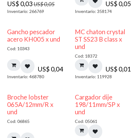
US$
0,03
US$
0,05
US$
0,05
Inventario: 266769
Inventario: 358174
Gancho pescador
MC chaton crystal
acero KH005 x und
ST SS23 B class x
und
Cod: 10343
Cod: 18372
US$
0,04
US$
0,01
Inventario: 468780
Inventario: 119928
50% DESCUENTO
Broche lobster
Cargador dije
065A/12mm/R x
198/11mm/SP x
und
und
Cod: 06865
Cod: 05061