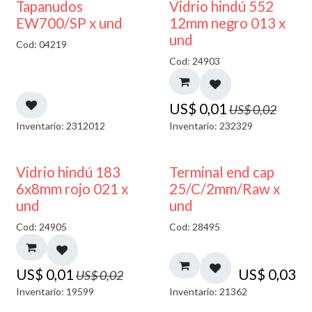
50% DESCUENTO
40% DESCUENTO
Tapanudos
Vidrio hindú 552
EW700/SP x und
12mm negro 013 x
und
Cod: 04219
Cod: 24903
US$
0,01
US$
0,02
Inventario: 2312012
Inventario: 232329
40% DESCUENTO
Vidrio hindú 183
Terminal end cap
6x8mm rojo 021 x
25/C/2mm/Raw x
und
und
Cod: 24905
Cod: 28495
US$
0,01
US$
0,03
US$
0,02
Inventario: 19599
Inventario: 21362