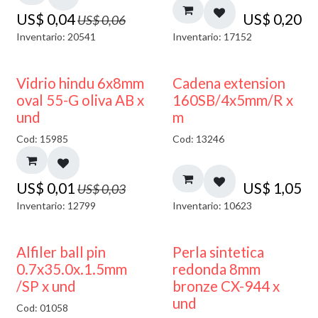
US$
0,04
US$
0,20
US$
0,06
Inventario: 20541
Inventario: 17152
50% DESCUENTO
Vidrio hindu 6x8mm
Cadena extension
oval 55-G oliva AB x
160SB/4x5mm/R x
und
m
Cod: 15985
Cod: 13246
US$
0,01
US$
1,05
US$
0,03
Inventario: 12799
Inventario: 10623
Alfiler ball pin
Perla sintetica
0.7x35.0x.1.5mm
redonda 8mm
/SP x und
bronze CX-944 x
und
Cod: 01058