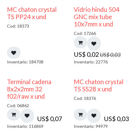
40% DESCUENTO
MC chaton crystal
Vidrio hindu 504
TS PP24 x und
GNC mix tube
10x7mm x und
Cod: 18373
Cod: 17266
US$
0,02
US$
0,03
Inventario: 184708
Inventario: 22776
Terminal cadena
MC chaton crystal
8x2x2mm 32
TS SS28 x und
f02/raw x und
Cod: 18376
Cod: 06862
US$
0,07
US$
0,03
Inventario: 116869
Inventario: 94979