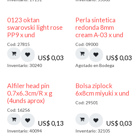
AGOTADO
0123 oktan
Perla sintetica
swarovski light rose
redonda 8mm
PP9 x und
cream A-03 x und
Cod: 27815
Cod: 09000
US$
0,03
US$
0,03
Inventario: 30240
Agotado en Bodega
¡NUEVO!
Alfiler head pin
Bolsa ziplock
0.7x6.3cm/R x g
6x8cm miyuki x und
(4unds aprox)
Cod: 29501
Cod: 16256
US$
0,13
US$
0,03
Inventario: 40094
Inventario: 32105