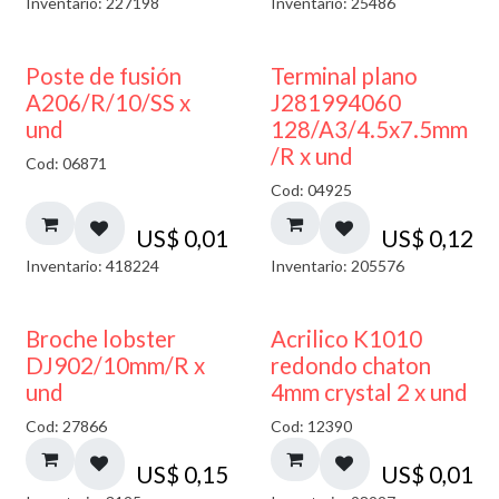
Inventario: 227198
Inventario: 25486
Poste de fusión
Terminal plano
A206/R/10/SS x
J281994060
und
128/A3/4.5x7.5mm
/R x und
Cod: 06871
Cod: 04925
US$
0,01
US$
0,12
Inventario: 418224
Inventario: 205576
50% DESCUENTO
Broche lobster
Acrilico K1010
DJ902/10mm/R x
redondo chaton
und
4mm crystal 2 x und
Cod: 27866
Cod: 12390
US$
0,15
US$
0,01