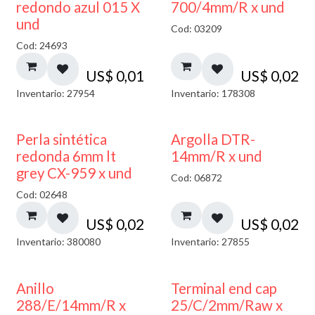
40% DESCUENTO
redondo azul 015 X
700/4mm/R x und
und
Cod: 03209
Cod: 24693
US$
0,01
US$
0,02
Inventario: 27954
Inventario: 178308
Perla sintética
Argolla DTR-
redonda 6mm lt
14mm/R x und
grey CX-959 x und
Cod: 06872
Cod: 02648
US$
0,02
US$
0,02
Inventario: 380080
Inventario: 27855
Anillo
Terminal end cap
288/E/14mm/R x
25/C/2mm/Raw x