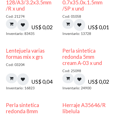
128/A3/3.2x3.5mm
0.7x35.0x.1.5mm
/R x und
/SP x und
Cod: 21274
Cod: 01058
US$
0,02
US$
0,01
Inventario: 83435
Inventario: 13728
Lentejuela varias
Perla sintetica
formas mix x grs
redonda 5mm
cream A-03 x und
Cod: 03204
Cod: 25098
US$
0,04
US$
0,02
Inventario: 16823
Inventario: 24900
Perla sintetica
Herraje A35646/R
redonda 8mm
libelula