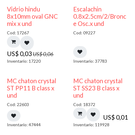
50% DESCUENTO
Vidrio hindu
Escalachin
8x10mm oval GNC
0.8x2.5cm/2/Bronc
mix x und
e Osc.x und
Cod: 17267
Cod: 09227
US$
0,03
US$
0,06
Inventario: 17220
Inventario: 37783
MC chaton crystal
MC chaton crystal
ST PP11 B class x
ST SS23 B class x
und
und
Cod: 22603
Cod: 18372
US$
0,01
Inventario: 47444
Inventario: 119928