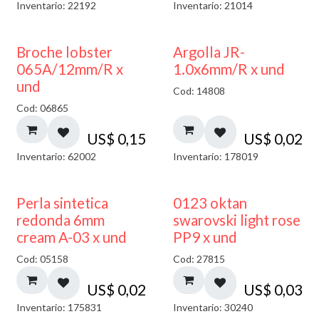
Inventario: 22192
Inventario: 21014
Broche lobster
Argolla JR-
065A/12mm/R x
1.0x6mm/R x und
und
Cod: 14808
Cod: 06865
US$
0,15
US$
0,02
Inventario: 62002
Inventario: 178019
Perla sintetica
0123 oktan
redonda 6mm
swarovski light rose
cream A-03 x und
PP9 x und
Cod: 05158
Cod: 27815
US$
0,02
US$
0,03
Inventario: 175831
Inventario: 30240