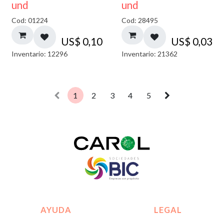
und
und
Cod: 01224
Cod: 28495
US$
0,10
US$
0,03
Inventario: 12296
Inventario: 21362
1
2
3
4
5
AYUDA
LEGAL