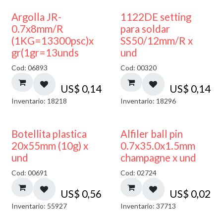
Argolla JR-
1122DE setting
0.7x8mm/R
para soldar
(1KG=13300psc)x
SS50/12mm/R x
gr(1gr=13unds
und
Cod: 06893
Cod: 00320
US$
0,14
US$
0,14
Inventario: 18218
Inventario: 18296
Botellita plastica
Alfiler ball pin
20x55mm (10g) x
0.7x35.0x1.5mm
und
champagne x und
Cod: 00691
Cod: 02724
US$
0,56
US$
0,02
Inventario: 55927
Inventario: 37713