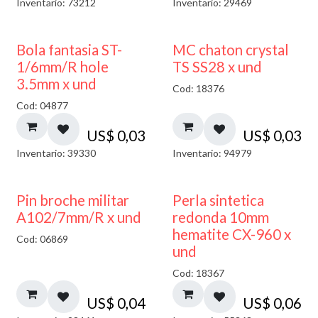
Inventario: 73212
Inventario: 29469
Bola fantasia ST-
MC chaton crystal
1/6mm/R hole
TS SS28 x und
3.5mm x und
Cod: 18376
Cod: 04877
US$
0,03
US$
0,03
Inventario: 39330
Inventario: 94979
Pin broche militar
Perla sintetica
A102/7mm/R x und
redonda 10mm
hematite CX-960 x
Cod: 06869
und
Cod: 18367
US$
0,04
US$
0,06