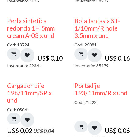
Inventario: 3125
Inventario: 98927
Perla sintetica
Bola fantasia ST-
redonda 1H 5mm
1/10mm/R hole
cream A-03 x und
3.5mm x und
Cod: 13724
Cod: 26081
US$
0,10
US$
0,16
Inventario: 29361
Inventario: 35479
50% DESCUENTO
Cargador dije
Portadije
198/11mm/SP x
193/11mm/R x und
und
Cod: 21222
Cod: 05061
US$
0,02
US$
0,06
US$
0,04