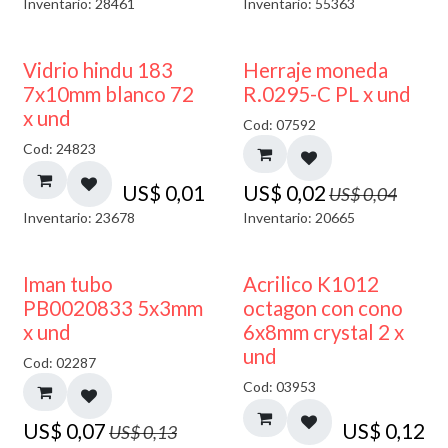
Inventario: 28461
Inventario: 55363
40% DESCUENTO
50% DESCUENTO
Vidrio hindu 183
Herraje moneda
7x10mm blanco 72
R.0295-C PL x und
x und
Cod: 07592
Cod: 24823
US$
0,01
US$
0,02
US$
0,04
Inventario: 23678
Inventario: 20665
50% DESCUENTO
Iman tubo
Acrilico K1012
PB0020833 5x3mm
octagon con cono
x und
6x8mm crystal 2 x
und
Cod: 02287
Cod: 03953
US$
0,07
US$
0,12
US$
0,13