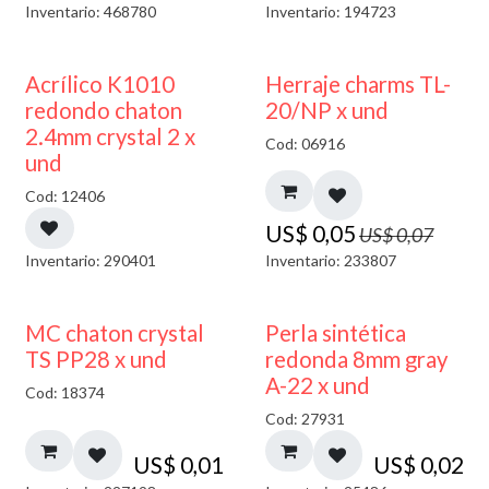
Inventario: 468780
Inventario: 194723
50% DESCUENTO
40% DESCUENTO
Acrílico K1010
Herraje charms TL-
redondo chaton
20/NP x und
2.4mm crystal 2 x
Cod: 06916
und
Cod: 12406
US$
0,05
US$
0,07
Inventario: 290401
Inventario: 233807
MC chaton crystal
Perla sintética
TS PP28 x und
redonda 8mm gray
A-22 x und
Cod: 18374
Cod: 27931
US$
0,01
US$
0,02