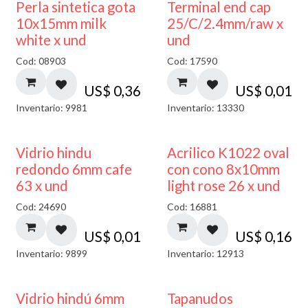
Perla sintetica gota
Terminal end cap
10x15mm milk
25/C/2.4mm/raw x
white x und
und
Cod: 08903
Cod: 17590
US$
0,36
US$
0,01
Inventario: 9981
Inventario: 13330
40% DESCUENTO
Vidrio hindu
Acrilico K1022 oval
redondo 6mm cafe
con cono 8x10mm
63 x und
light rose 26 x und
Cod: 24690
Cod: 16881
US$
0,01
US$
0,16
Inventario: 9899
Inventario: 12913
Vidrio hindú 6mm
Tapanudos