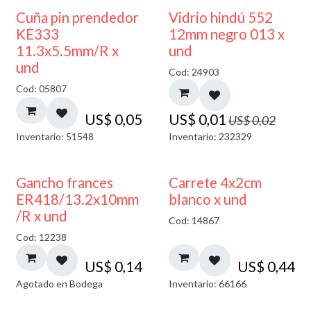
40% DESCUENTO
Cuña pin prendedor
Vidrio hindú 552
KE333
12mm negro 013 x
11.3x5.5mm/R x
und
und
Cod: 24903
Cod: 05807
US$
0,05
US$
0,01
US$
0,02
Inventario: 51548
Inventario: 232329
AGOTADO
Gancho frances
Carrete 4x2cm
ER418/13.2x10mm
blanco x und
/R x und
Cod: 14867
Cod: 12238
US$
0,14
US$
0,44
Agotado en Bodega
Inventario: 66166