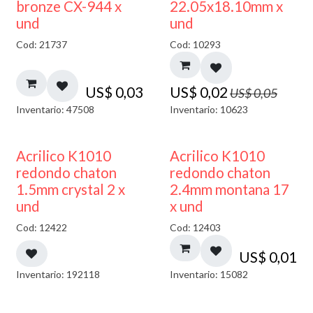
50% DESCUENTO
bronze CX-944 x
22.05x18.10mm x
und
und
Cod: 21737
Cod: 10293
US$
0,03
US$
0,02
US$
0,05
Inventario: 47508
Inventario: 10623
50% DESCUENTO
50% DESCUENTO
Acrilico K1010
Acrilico K1010
redondo chaton
redondo chaton
1.5mm crystal 2 x
2.4mm montana 17
und
x und
Cod: 12422
Cod: 12403
US$
0,01
Inventario: 192118
Inventario: 15082