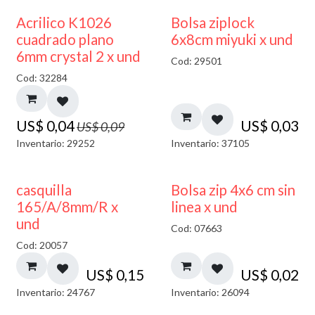
50% DESCUENTO
¡NUEVO!
Acrilico K1026
Bolsa ziplock
cuadrado plano
6x8cm miyuki x und
6mm crystal 2 x und
Cod: 29501
Cod: 32284
US$
0,04
US$
0,03
US$
0,09
Inventario: 29252
Inventario: 37105
casquilla
Bolsa zip 4x6 cm sin
165/A/8mm/R x
linea x und
und
Cod: 07663
Cod: 20057
US$
0,15
US$
0,02
Inventario: 24767
Inventario: 26094