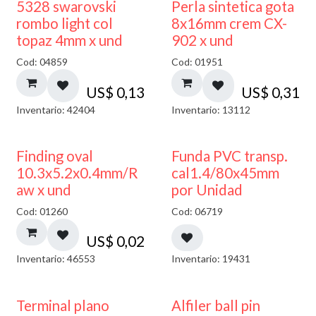
5328 swarovski
Perla sintetica gota
rombo light col
8x16mm crem CX-
topaz 4mm x und
902 x und
Cod: 04859
Cod: 01951
US$
0,13
US$
0,31
Inventario: 42404
Inventario: 13112
Finding oval
Funda PVC transp.
10.3x5.2x0.4mm/R
cal1.4/80x45mm
aw x und
por Unidad
Cod: 01260
Cod: 06719
US$
0,02
Inventario: 46553
Inventario: 19431
Terminal plano
Alfiler ball pin