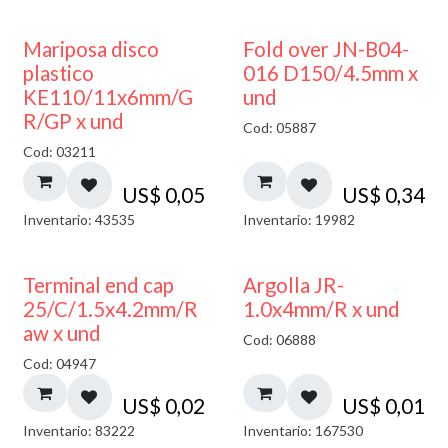
Mariposa disco
Fold over JN-B04-
plastico
016 D150/4.5mm x
KE110/11x6mm/G
und
R/GP x und
Cod: 05887
Cod: 03211
US$
0,05
US$
0,34
Inventario: 43535
Inventario: 19982
Terminal end cap
Argolla JR-
25/C/1.5x4.2mm/R
1.0x4mm/R x und
aw x und
Cod: 06888
Cod: 04947
US$
0,02
US$
0,01
Inventario: 83222
Inventario: 167530