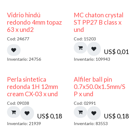
40% DESCUENTO
Vidrio hindú
MC chaton crystal
redondo 4mm topaz
ST PP27 B class x
63 x und2
und
Cod: 24677
Cod: 15203
US$
0,01
Inventario: 24756
Inventario: 109943
Perla sintetica
Alfiler ball pin
redonda 1H 12mm
0.7x50.0x1.5mm/S
cream CX-03 x und
P x und
Cod: 09038
Cod: 02991
US$
0,18
US$
0,18
Inventario: 21939
Inventario: 83553