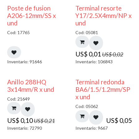
50% DESCUENTO
Poste de fusion
Terminal resorte
A206-12mm/SS x
Y17/2.5X4mm/NP x
und
und
Cod: 17765
Cod: 05081
US$
0,01
US$
0,02
Inventario: 91646
Inventario: 106843
50% DESCUENTO
Anillo 288HQ
Terminal redonda
3x14mm/R x und
BA6/1.5/1.2mm/SP
x und
Cod: 21649
Cod: 05062
US$
0,10
US$
0,05
US$
0,21
Inventario: 72790
Inventario: 9667