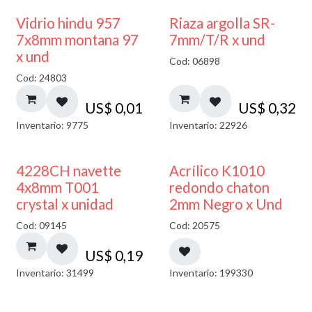
40% DESCUENTO
Vidrio hindu 957
Riaza argolla SR-
7x8mm montana 97
7mm/T/R x und
x und
Cod: 06898
Cod: 24803
US$
0,01
US$
0,32
Inventario: 9775
Inventario: 22926
50% DESCUENTO
4228CH navette
Acrílico K1010
4x8mm T001
redondo chaton
crystal x unidad
2mm Negro x Und
Cod: 09145
Cod: 20575
US$
0,19
Inventario: 31499
Inventario: 199330