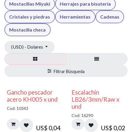
Mostacillas Miyuki
Herrajes para bisutería
Cristales y piedras
Herramientas
Cadenas
Mostacilla checa
(USD) - Dolares
Gancho pescador
Escalachin
acero KH005 x und
LB26/3mm/Raw x
und
Cod: 10343
Cod: 16290
US$
0,04
US$
0,02