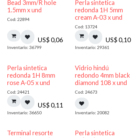
Bead 3mm/R hole
Perla sintetica
1.5mm x und
redonda 1H 5mm
cream A-03 x und
Cod: 22894
Cod: 13724
US$
0,06
US$
0,10
Inventario: 36799
Inventario: 29361
40% DESCUENTO
Perla sintetica
Vidrio hindú
redonda 1H 8mm
redondo 4mm black
rose A-05 x und
diamond 108 x und
Cod: 24421
Cod: 24673
US$
0,11
Inventario: 36650
Inventario: 20082
Terminal resorte
Perla sintetica