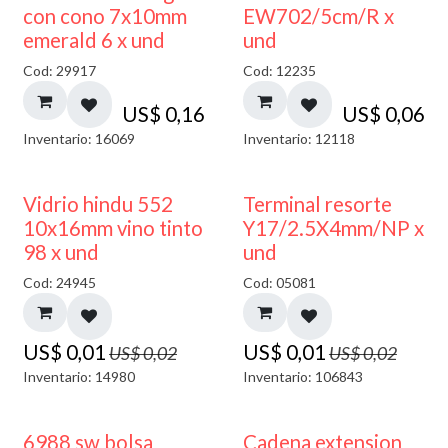
con cono 7x10mm
EW702/5cm/R x
emerald 6 x und
und
Cod: 29917
Cod: 12235
US$
0,16
US$
0,06
Inventario: 16069
Inventario: 12118
40% DESCUENTO
50% DESCUENTO
Vidrio hindu 552
Terminal resorte
10x16mm vino tinto
Y17/2.5X4mm/NP x
98 x und
und
Cod: 24945
Cod: 05081
US$
0,01
US$
0,01
US$
0,02
US$
0,02
Inventario: 14980
Inventario: 106843
6988 sw bolsa
Cadena extension