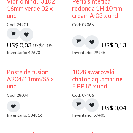
40% DESCUENTO
Vidrio hindú 3102
Perla sintetica
16mm verde 02 x
redonda 1H 10mm
und
cream A-03 x und
Cod: 24901
Cod: 09065
US$
0,03
US$
0,13
US$
0,05
Inventario: 42670
Inventario: 29945
Poste de fusion
1028 swarovski
A204/11mm/SS x
chaton aquamarine
und
F PP18 x und
Cod: 28074
Cod: 09406
US$
0,04
Inventario: 584816
Inventario: 57403