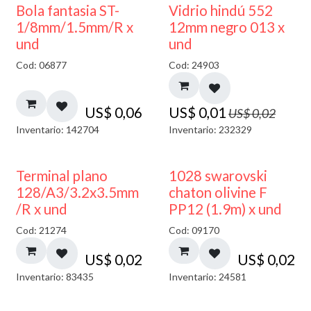
40% DESCUENTO
Bola fantasia ST-
Vidrio hindú 552
1/8mm/1.5mm/R x
12mm negro 013 x
und
und
Cod: 06877
Cod: 24903
US$
0,06
US$
0,01
US$
0,02
Inventario: 142704
Inventario: 232329
Terminal plano
1028 swarovski
128/A3/3.2x3.5mm
chaton olivine F
/R x und
PP12 (1.9m) x und
Cod: 21274
Cod: 09170
US$
0,02
US$
0,02
Inventario: 83435
Inventario: 24581