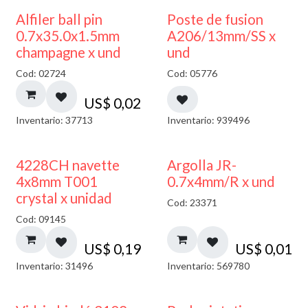
Alfiler ball pin
Poste de fusion
0.7x35.0x1.5mm
A206/13mm/SS x
champagne x und
und
Cod: 02724
Cod: 05776
US$
0,02
Inventario: 37713
Inventario: 939496
4228CH navette
Argolla JR-
4x8mm T001
0.7x4mm/R x und
crystal x unidad
Cod: 23371
Cod: 09145
US$
0,19
US$
0,01
Inventario: 31496
Inventario: 569780