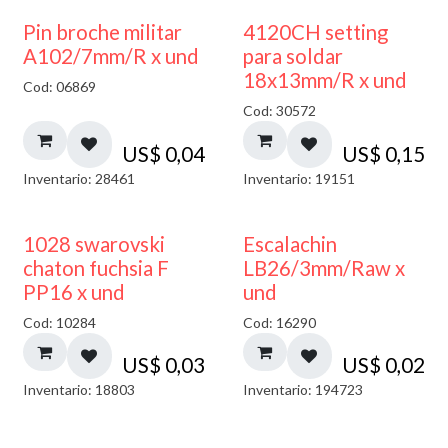
Pin broche militar
4120CH setting
A102/7mm/R x und
para soldar
18x13mm/R x und
Cod: 06869
Cod: 30572
US$
0,04
US$
0,15
Inventario: 28461
Inventario: 19151
1028 swarovski
Escalachin
chaton fuchsia F
LB26/3mm/Raw x
PP16 x und
und
Cod: 10284
Cod: 16290
US$
0,03
US$
0,02
Inventario: 18803
Inventario: 194723