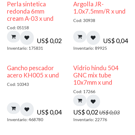
Perla sintetica
Argolla JR-
redonda 6mm
1.0x7.5mm/R x und
cream A-03 x und
Cod: 30938
Cod: 05158
US$
0,02
US$
0,04
Inventario: 175831
Inventario: 89925
40% DESCUENTO
Gancho pescador
Vidrio hindu 504
acero KH005 x und
GNC mix tube
10x7mm x und
Cod: 10343
Cod: 17266
US$
0,04
US$
0,02
US$
0,03
Inventario: 468780
Inventario: 22776