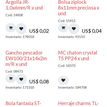
¡NUEVO!
Argolla JR-
Bolsa ziplock
1.0x6mm/R x und
8x11mm preciosa x
und
Cod: 14808
Cod: 15412
US$
0,02
US$
0,04
Inventario: 178018
Inventario: 91510
Gancho pescador
MC chaton crystal
EW100/21x14x2m
TS PP24 x und
m/R x und
Cod: 18373
Cod: 08473
US$
0,08
Inventario: 171503
Inventario: 184708
Bola fantasia ST-
Herraje charms TL-