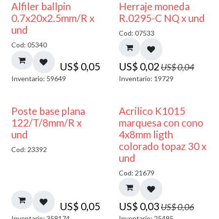
50% DESCUENTO
Alfiler ballpin
Herraje moneda
0.7x20x2.5mm/R x
R.0295-C NQ x und
und
Cod: 07533
Cod: 05340
US$
0,05
US$
0,02
US$
0,04
Inventario: 59649
Inventario: 19729
50% DESCUENTO
Poste base plana
Acrilico K1015
122/T/8mm/R x
marquesa con cono
und
4x8mm ligth
colorado topaz 30 x
Cod: 23392
und
Cod: 21679
US$
0,05
US$
0,03
US$
0,06
Inventario: 358174
Inventario: 25495