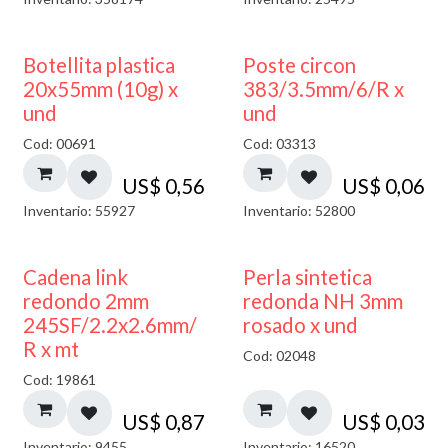
Botellita plastica
Poste circon
20x55mm (10g) x
383/3.5mm/6/R x
und
und
Cod: 00691
Cod: 03313
US$
0,56
US$
0,06
Inventario: 55927
Inventario: 52800
Cadena link
Perla sintetica
redondo 2mm
redonda NH 3mm
245SF/2.2x2.6mm/
rosado x und
R x mt
Cod: 02048
Cod: 19861
US$
0,87
US$
0,03
Inventario: 9455
Inventario: 16520