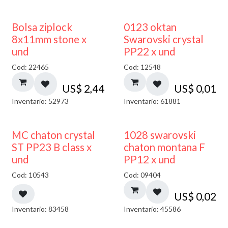
¡NUEVO!
Bolsa ziplock
0123 oktan
8x11mm stone x
Swarovski crystal
und
PP22 x und
Cod: 22465
Cod: 12548
US$
2,44
US$
0,01
Inventario: 52973
Inventario: 61881
MC chaton crystal
1028 swarovski
ST PP23 B class x
chaton montana F
und
PP12 x und
Cod: 10543
Cod: 09404
US$
0,02
Inventario: 83458
Inventario: 45586