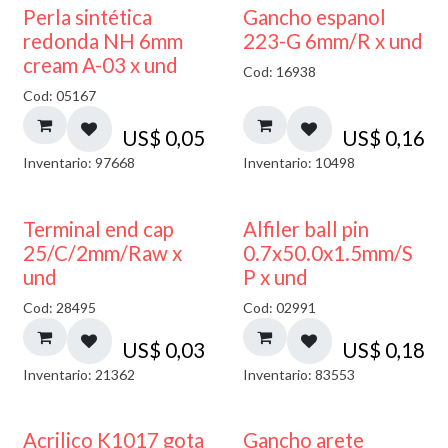
Perla sintética
Gancho espanol
redonda NH 6mm
223-G 6mm/R x und
cream A-03 x und
Cod: 16938
Cod: 05167
US$
0,05
US$
0,16
Inventario: 97668
Inventario: 10498
Terminal end cap
Alfiler ball pin
25/C/2mm/Raw x
0.7x50.0x1.5mm/S
und
P x und
Cod: 28495
Cod: 02991
US$
0,03
US$
0,18
Inventario: 21362
Inventario: 83553
Acrilico K1017 gota
Gancho arete