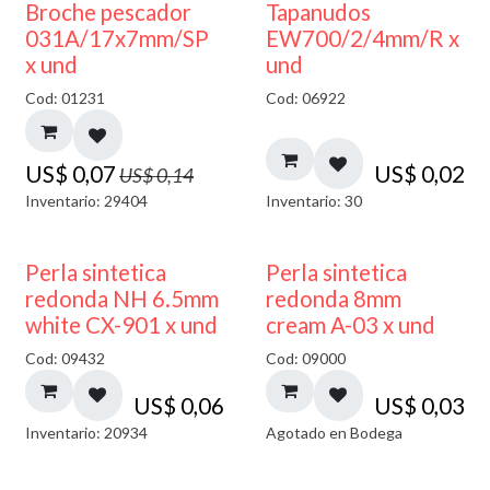
50% DESCUENTO
Broche pescador
Tapanudos
031A/17x7mm/SP
EW700/2/4mm/R x
x und
und
Cod: 01231
Cod: 06922
US$
0,07
US$
0,02
US$
0,14
Inventario: 29404
Inventario: 30
AGOTADO
Perla sintetica
Perla sintetica
redonda NH 6.5mm
redonda 8mm
white CX-901 x und
cream A-03 x und
Cod: 09432
Cod: 09000
US$
0,06
US$
0,03
Inventario: 20934
Agotado en Bodega