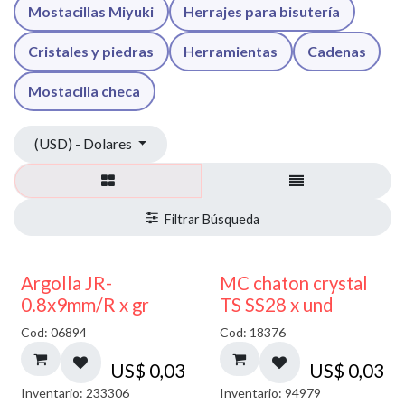
Mostacillas Miyuki
Herrajes para bisutería
Cristales y piedras
Herramientas
Cadenas
Mostacilla checa
(USD) - Dolares
Argolla JR-
MC chaton crystal
0.8x9mm/R x gr
TS SS28 x und
Cod: 06894
Cod: 18376
US$
0,03
US$
0,03
Inventario: 233306
Inventario: 94979