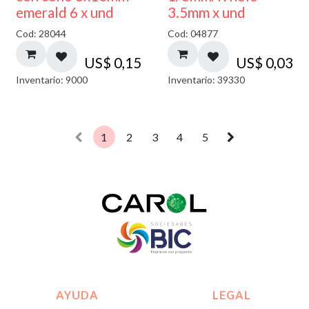
emerald 6 x und
3.5mm x und
Cod: 28044
Cod: 04877
US$
0,15
US$
0,03
Inventario: 9000
Inventario: 39330
1
2
3
4
5
AYUDA
LEGAL