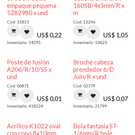
empaque pequena
160SB/4x5mm/R x
5282980 x und
m
Cod: 31813
Cod: 13246
US$
0,22
US$
1,05
Inventario: 14295
Inventario: 10623
Poste de fusión
Broche cabeza
A206/R/10/SS x
prendedor 6/D
und
Join/R x und
Cod: 06871
Cod: 02779
US$
0,01
US$
0,07
Inventario: 418224
Inventario: 21799
Acrilico K1022 oval
Bola fantasia ST-
con cono 8x10mm
1/6mm/R hole