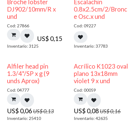
Broche lobster
Escalachin
DJ902/10mm/R x
0.8x2.5cm/2/Bronc
und
e Osc.x und
Cod: 27866
Cod: 09227
US$
0,15
Inventario: 3125
Inventario: 37783
50% DESCUENTO
50% DESCUENTO
Alfiler head pin
Acrílico K1023 oval
1.3/4"/SP x g (9
plano 13x18mm
unds Aprox)
violet 9 x und
Cod: 04777
Cod: 00059
US$
0,06
US$
0,08
US$
0,13
US$
0,16
Inventario: 25410
Inventario: 42635