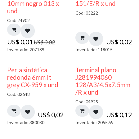
40% DESCUENTO
10mm negro 013 x
151/E/R x und
und
Cod: 03222
Cod: 24902
US$
0,01
US$
0,02
US$
0,02
Inventario: 207189
Inventario: 118015
Perla sintética
Terminal plano
redonda 6mm lt
J281994060
grey CX-959 x und
128/A3/4.5x7.5mm
/R x und
Cod: 02648
Cod: 04925
US$
0,02
US$
0,12
Inventario: 380080
Inventario: 205576