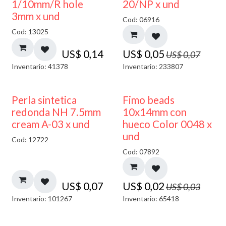
40% DESCUENTO
1/10mm/R hole
20/NP x und
3mm x und
Cod: 06916
Cod: 13025
US$
0,14
US$
0,05
US$
0,07
Inventario: 41378
Inventario: 233807
50% DESCUENTO
Perla sintetica
Fimo beads
redonda NH 7.5mm
10x14mm con
cream A-03 x und
hueco Color 0048 x
und
Cod: 12722
Cod: 07892
US$
0,07
US$
0,02
US$
0,03
Inventario: 101267
Inventario: 65418