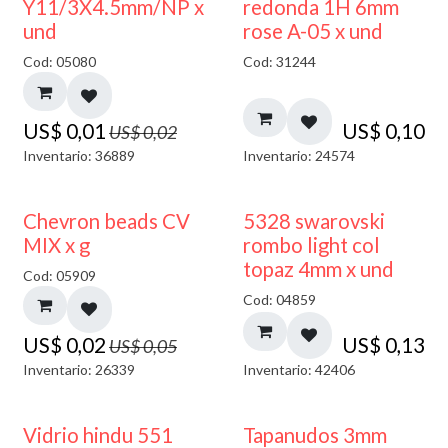
50% DESCUENTO
Y11/3X4.5mm/NP x
redonda 1H 6mm
und
rose A-05 x und
Cod: 05080
Cod: 31244
US$
0,01
US$
0,10
US$
0,02
Inventario: 36889
Inventario: 24574
50% DESCUENTO
Chevron beads CV
5328 swarovski
MIX x g
rombo light col
topaz 4mm x und
Cod: 05909
Cod: 04859
US$
0,02
US$
0,13
US$
0,05
Inventario: 26339
Inventario: 42406
Vidrio hindu 551
Tapanudos 3mm