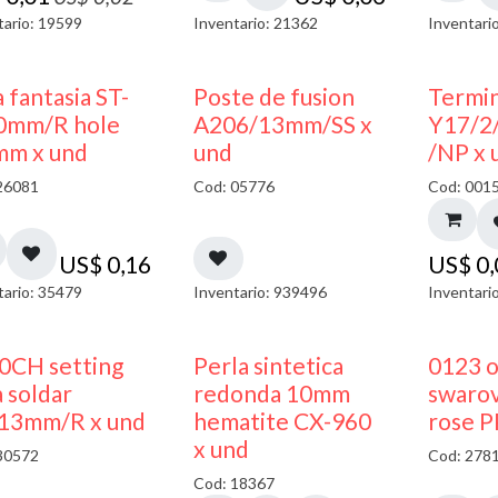
tario: 19599
Inventario: 21362
Inventari
 fantasia ST-
Poste de fusion
Termin
0mm/R hole
A206/13mm/SS x
Y17/2
mm x und
und
/NP x 
26081
Cod: 05776
Cod: 001
US$
0,16
US$
0
tario: 35479
Inventario: 939496
Inventari
0CH setting
Perla sintetica
0123 
 soldar
redonda 10mm
swarov
13mm/R x und
hematite CX-960
rose P
x und
30572
Cod: 278
Cod: 18367