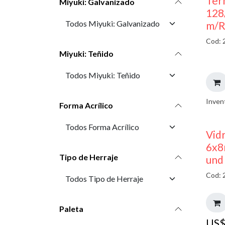
Ter
Miyuki: Galvanizado
128
m/R
Cod: 
Miyuki: Teñido
Inven
Forma Acrílico
Vid
6x8
Tipo de Herraje
und
Cod: 
Paleta
US