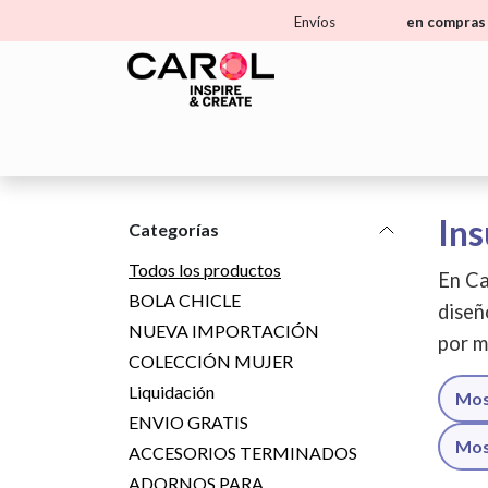
Ir al contenido
Envíos
en compras 
Home
Tienda
Aprende
Ma
Ins
Categorías
Todos los productos
En Ca
BOLA CHICLE
diseñ
NUEVA IMPORTACIÓN
por m
COLECCIÓN MUJER
Liquidación
Mos
ENVIO GRATIS
Mos
ACCESORIOS TERMINADOS
ADORNOS PARA