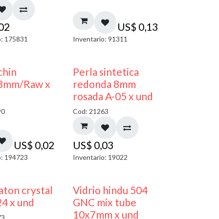
,02
US$
0,13
o: 175831
Inventario: 91311
chin
Perla sintetica
3mm/Raw x
redonda 8mm
rosada A-05 x und
90
Cod: 21263
US$
0,02
US$
0,03
o: 194723
Inventario: 19022
40% DESCUENTO
ton crystal
Vidrio hindu 504
4 x und
GNC mix tube
10x7mm x und
73