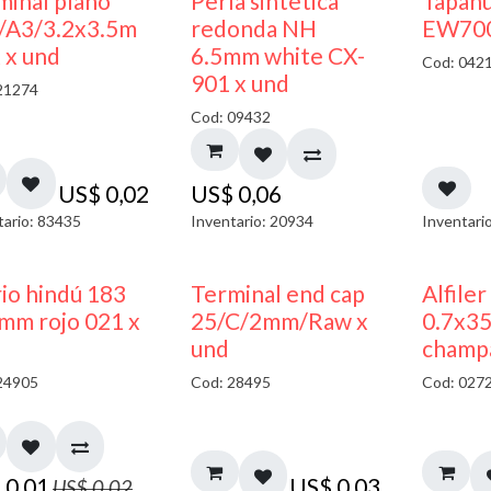
minal plano
Perla sintetica
Tapan
/A3/3.2x3.5m
redonda NH
EW700
 x und
6.5mm white CX-
Cod: 042
901 x und
21274
Cod: 09432
US$
0,02
US$
0,06
tario: 83435
Inventario: 20934
Inventari
40% DESCUENTO
rio hindú 183
Terminal end cap
Alfiler
mm rojo 021 x
25/C/2mm/Raw x
0.7x3
und
champ
24905
Cod: 28495
Cod: 027
$
0,01
US$
0,03
US$
0,02