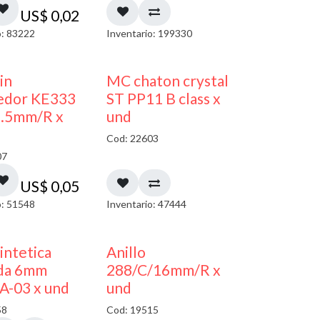
US$
0,02
o: 83222
Inventario: 199330
in
MC chaton crystal
edor KE333
ST PP11 B class x
5.5mm/R x
und
Cod: 22603
07
US$
0,05
o: 51548
Inventario: 47444
sintetica
Anillo
da 6mm
288/C/16mm/R x
A-03 x und
und
58
Cod: 19515