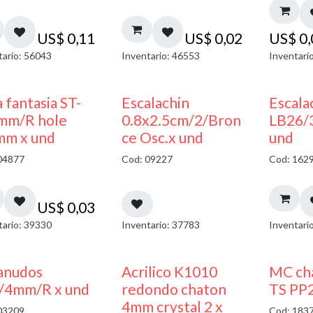
US$
0,11
US$
0,02
US$
0
tario: 56043
Inventario: 46553
Inventari
 fantasia ST-
Escalachin
Escala
mm/R hole
0.8x2.5cm/2/Bron
LB26/
mm x und
ce Osc.x und
und
04877
Cod: 09227
Cod: 162
US$
0,03
tario: 39330
Inventario: 37783
Inventari
50% DESCUENTO
anudos
Acrilico K1010
MC cha
/4mm/R x und
redondo chaton
TS PP2
4mm crystal 2 x
03209
Cod: 183