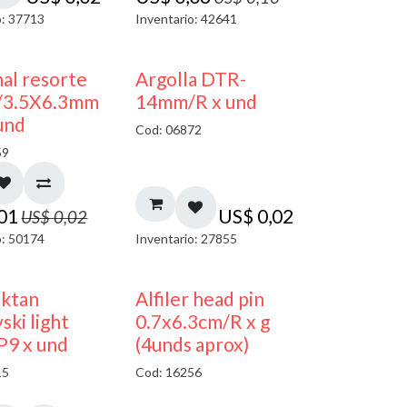
o: 37713
Inventario: 42641
50% DESCUENTO
al resorte
Argolla DTR-
/3.5X6.3mm
14mm/R x und
und
Cod: 06872
59
,01
US$
0,02
US$
0,02
o: 50174
Inventario: 27855
oktan
Alfiler head pin
ski light
0.7x6.3cm/R x g
P9 x und
(4unds aprox)
15
Cod: 16256