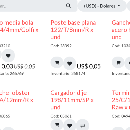
(USD) - Dolares
40% DESCUENTO
o media bola
Poste base plana
Ganch
4/4mm/Golfi x
122/T/8mm/R x
acero
und
und
03210
Cod: 23392
Cod: 103
$
0,03
US$
0,05
US$
0,05
tario: 266769
Inventario: 358174
Inventari
50% DESCUENTO
che lobster
Cargador dije
Termin
A/12mm/R x
198/11mm/SP x
25/C/
und
Raw x
06865
Cod: 05061
Cod: 049