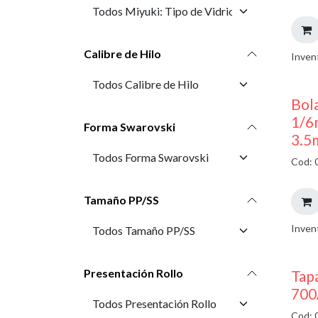
Calibre de Hilo
Inven
Bola
1/6
Forma Swarovski
3.5
Cod: 
Tamaño PP/SS
Inven
Presentación Rollo
Tap
700
Cod: 