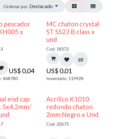
Destacado
Ordenar por:
o pescador
MC chaton crystal
 KH005 x
ST SS23 B class x
und
43
Cod: 18372
US$
0,04
US$
0,01
o: 468780
Inventario: 119928
50% DESCUENTO
al end cap
Acrílico K1010
1.5x4.2mm/
redondo chaton
 und
2mm Negro x Und
47
Cod: 20575