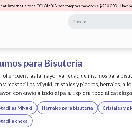
por internet
a toda COLOMBIA por compras mayores a $550.000 - Hacemo
yoristas
Puntos Carol
Mis Puntos
Comunidad
umos para Bisutería
rol encuentras la mayor variedad de insumos para bisut
os: mostacillas Miyuki, cristales y piedras, herrajes, hil
ayor, con envío a todo el país. Explora todo el catálog
tacillas Miyuki
Herrajes para bisutería
Cristales y p
tacilla checa