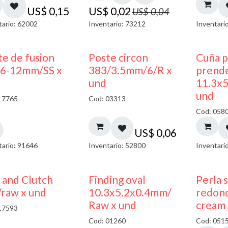
US$
0,15
US$
0,02
US$
0,04
tario: 62002
Inventario: 73212
Inventari
te de fusion
Poste circon
Cuña p
6-12mm/SS x
383/3.5mm/6/R x
prend
und
11.3x
und
17765
Cod: 03313
Cod: 058
US$
0,06
tario: 91646
Inventario: 52800
Inventari
 and Clutch
Finding oval
Perla 
/raw x und
10.3x5.2x0.4mm/
redon
Raw x und
cream 
17593
Cod: 01260
Cod: 051