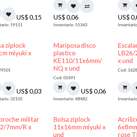
US$
0,15
US$
0,06
US$
0
tario: 19151
Inventario: 55363
Inventari
¡NUEVO!
a ziplock
Mariposa disco
Escala
cm miyuki x
plastico
LB26/
KE110/11x6mm/
x und
NQ x und
29501
Cod: 162
Cod: 01691
US$
0,03
US$
0,06
tario: 32105
Inventario: 48482
Inventari
¡NUEVO!
broche militar
Bolsa ziplock
Acrilic
2/7mm/R x
11x16mm miyuki x
6x8mm
und
rose T