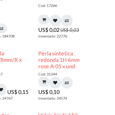
Cod: 17266
US$
0,02
US$
0,03
o: 184708
Inventario: 22776
la
Perla sintetica
/8mm/R x
redonda 1H 6mm
rose A-05 x und
57
Cod: 31244
US$
0,15
US$
0,10
o: 24767
Inventario: 24574