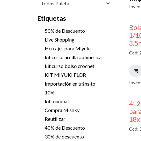
Inven
Etiquetas
Bola
50% de Descuento
1/1
Live Shopping
3.5
Herrajes para Miyuki
Cod: 
kit curso arcilla polimerica
kit curso bolso crochet
KIT MIYUKI FLOR
Inven
Importación en tránsito
10%
kit mundial
412
Compra Mishky
para
18x
Reutilizar
40% de Descuento
Cod: 
30% de descuento