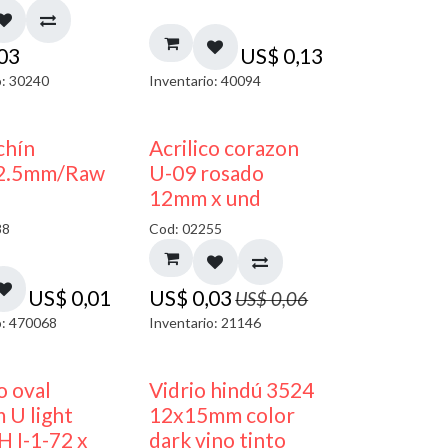
,03
US$
0,13
o: 30240
Inventario: 40094
50% DESCUENTO
chín
Acrilico corazon
2.5mm/Raw
U-09 rosado
12mm x und
88
Cod: 02255
US$
0,01
US$
0,03
US$
0,06
o: 470068
Inventario: 21146
50% DESCUENTO
40% DESCUENTO
o oval
Vidrio hindú 3524
 U light
12x15mm color
H I-1-72 x
dark vino tinto