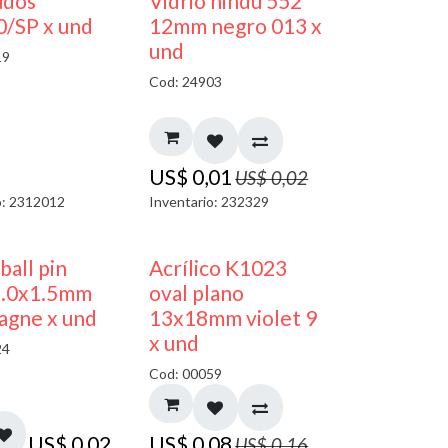
50% DESCUENTO
40% DESCUENTO
udos
Vidrio hindú 552
/SP x und
12mm negro 013 x
und
19
Cod: 24903
US$
0,01
US$
0,02
o: 2312012
Inventario: 232329
50% DESCUENTO
 ball pin
Acrílico K1023
5.0x1.5mm
oval plano
agne x und
13x18mm violet 9
x und
24
Cod: 00059
US$
0,02
US$
0,08
US$
0,16