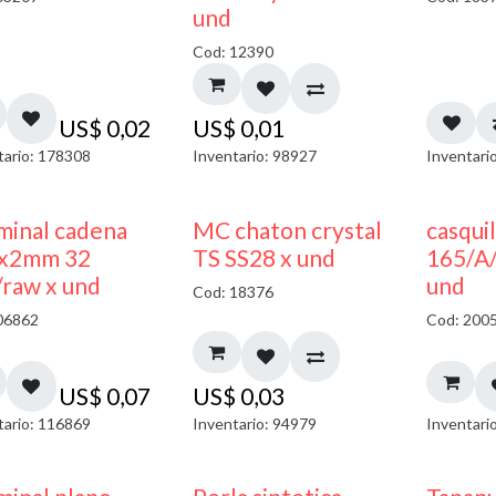
und
Cod: 12390
US$
0,02
US$
0,01
tario: 178308
Inventario: 98927
Inventari
minal cadena
MC chaton crystal
casquil
x2mm 32
TS SS28 x und
165/A
/raw x und
und
Cod: 18376
06862
Cod: 200
US$
0,07
US$
0,03
tario: 116869
Inventario: 94979
Inventari