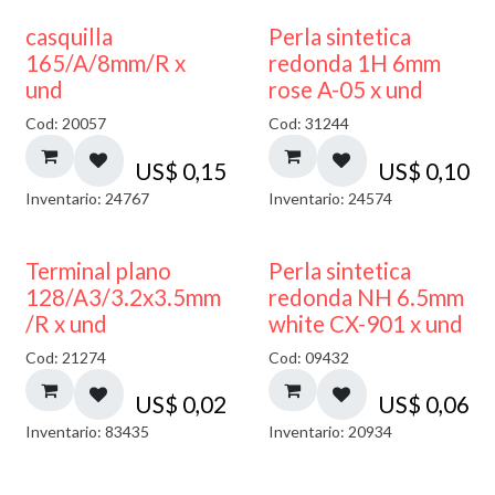
casquilla
Perla sintetica
165/A/8mm/R x
redonda 1H 6mm
und
rose A-05 x und
Cod: 20057
Cod: 31244
US$
0,15
US$
0,10
Inventario: 24767
Inventario: 24574
Terminal plano
Perla sintetica
128/A3/3.2x3.5mm
redonda NH 6.5mm
/R x und
white CX-901 x und
Cod: 21274
Cod: 09432
US$
0,02
US$
0,06
Inventario: 83435
Inventario: 20934