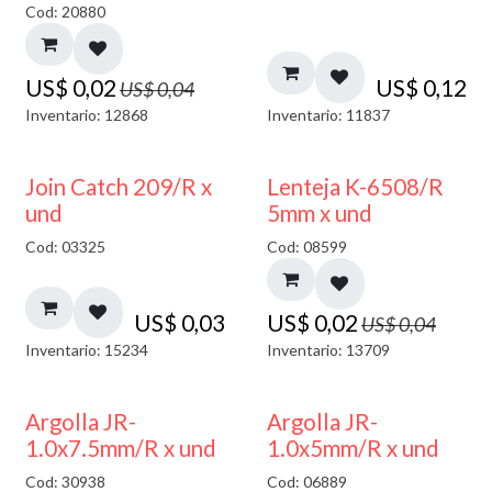
Cod: 20880
US$
0,02
US$
0,12
US$
0,04
Inventario: 12868
Inventario: 11837
50% DESCUENTO
Join Catch 209/R x
Lenteja K-6508/R
und
5mm x und
Cod: 03325
Cod: 08599
US$
0,03
US$
0,02
US$
0,04
Inventario: 15234
Inventario: 13709
Argolla JR-
Argolla JR-
1.0x7.5mm/R x und
1.0x5mm/R x und
Cod: 30938
Cod: 06889