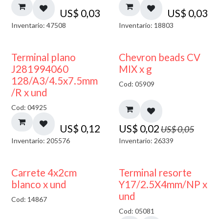
US$
0,03
US$
0,03
Inventario: 47508
Inventario: 18803
50% DESCUENTO
Terminal plano
Chevron beads CV
J281994060
MIX x g
128/A3/4.5x7.5mm
Cod: 05909
/R x und
Cod: 04925
US$
0,12
US$
0,02
US$
0,05
Inventario: 205576
Inventario: 26339
50% DESCUENTO
Carrete 4x2cm
Terminal resorte
blanco x und
Y17/2.5X4mm/NP x
und
Cod: 14867
Cod: 05081