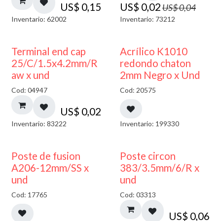
US$
0,15
US$
0,02
US$
0,04
Inventario: 62002
Inventario: 73212
50% DESCUENTO
Terminal end cap
Acrílico K1010
25/C/1.5x4.2mm/R
redondo chaton
aw x und
2mm Negro x Und
Cod: 04947
Cod: 20575
US$
0,02
Inventario: 83222
Inventario: 199330
Poste de fusion
Poste circon
A206-12mm/SS x
383/3.5mm/6/R x
und
und
Cod: 17765
Cod: 03313
US$
0,06