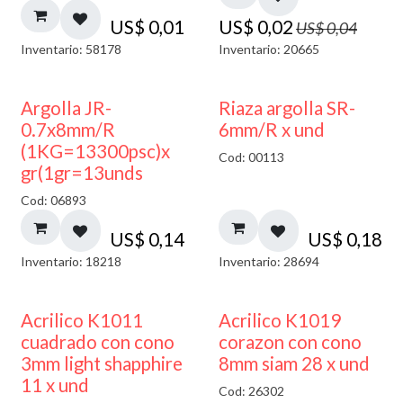
US$
0,01
US$
0,02
US$
0,04
Inventario: 58178
Inventario: 20665
Argolla JR-
Riaza argolla SR-
0.7x8mm/R
6mm/R x und
(1KG=13300psc)x
Cod: 00113
gr(1gr=13unds
Cod: 06893
US$
0,14
US$
0,18
Inventario: 18218
Inventario: 28694
50% DESCUENTO
Acrilico K1011
Acrilico K1019
cuadrado con cono
corazon con cono
3mm light shapphire
8mm siam 28 x und
11 x und
Cod: 26302