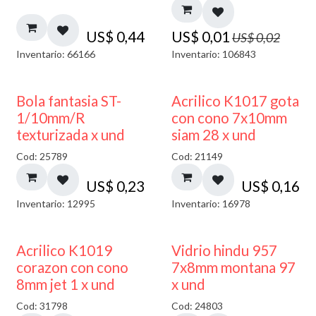
US$
0,44
US$
0,01
US$
0,02
Inventario: 66166
Inventario: 106843
Bola fantasia ST-
Acrilico K1017 gota
1/10mm/R
con cono 7x10mm
texturizada x und
siam 28 x und
Cod: 25789
Cod: 21149
US$
0,23
US$
0,16
Inventario: 12995
Inventario: 16978
40% DESCUENTO
Acrilico K1019
Vidrio hindu 957
corazon con cono
7x8mm montana 97
8mm jet 1 x und
x und
Cod: 31798
Cod: 24803