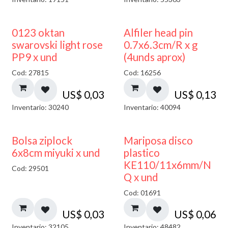
0123 oktan
Alfiler head pin
swarovski light rose
0.7x6.3cm/R x g
PP9 x und
(4unds aprox)
Cod: 27815
Cod: 16256
US$
0,03
US$
0,13
Inventario: 30240
Inventario: 40094
¡NUEVO!
Bolsa ziplock
Mariposa disco
6x8cm miyuki x und
plastico
KE110/11x6mm/N
Cod: 29501
Q x und
Cod: 01691
US$
0,03
US$
0,06
Inventario: 32105
Inventario: 48482