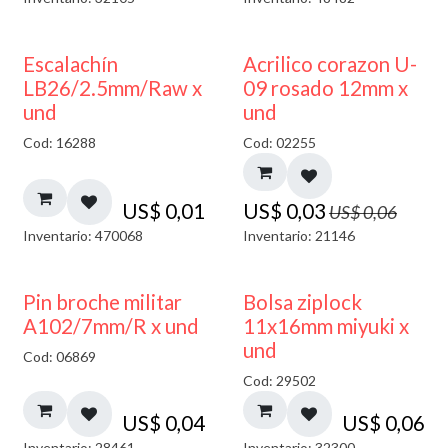
50% DESCUENTO
Escalachín
Acrilico corazon U-
LB26/2.5mm/Raw x
09 rosado 12mm x
und
und
Cod: 16288
Cod: 02255
US$
0,01
US$
0,03
US$
0,06
Inventario: 470068
Inventario: 21146
¡NUEVO!
Pin broche militar
Bolsa ziplock
A102/7mm/R x und
11x16mm miyuki x
und
Cod: 06869
Cod: 29502
US$
0,04
US$
0,06
Inventario: 28461
Inventario: 32300