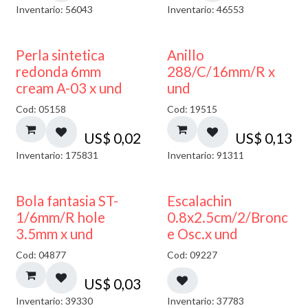
Inventario: 56043
Inventario: 46553
Perla sintetica
Anillo
redonda 6mm
288/C/16mm/R x
cream A-03 x und
und
Cod: 05158
Cod: 19515
US$
0,02
US$
0,13
Inventario: 175831
Inventario: 91311
Bola fantasia ST-
Escalachin
1/6mm/R hole
0.8x2.5cm/2/Bronc
3.5mm x und
e Osc.x und
Cod: 04877
Cod: 09227
US$
0,03
Inventario: 39330
Inventario: 37783