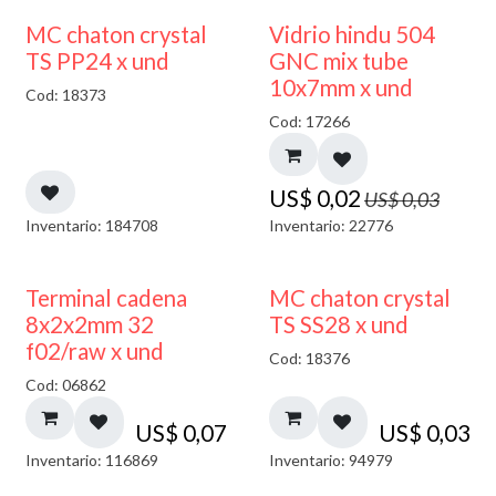
40% DESCUENTO
MC chaton crystal
Vidrio hindu 504
TS PP24 x und
GNC mix tube
10x7mm x und
Cod: 18373
Cod: 17266
US$
0,02
US$
0,03
Inventario: 184708
Inventario: 22776
Terminal cadena
MC chaton crystal
8x2x2mm 32
TS SS28 x und
f02/raw x und
Cod: 18376
Cod: 06862
US$
0,07
US$
0,03
Inventario: 116869
Inventario: 94979