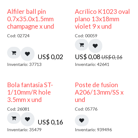
50% DESCUENTO
Alfiler ball pin
Acrílico K1023 oval
0.7x35.0x1.5mm
plano 13x18mm
champagne x und
violet 9 x und
Cod: 02724
Cod: 00059
US$
0,02
US$
0,08
US$
0,16
Inventario: 37713
Inventario: 42641
Bola fantasia ST-
Poste de fusion
1/10mm/R hole
A206/13mm/SS x
3.5mm x und
und
Cod: 26081
Cod: 05776
US$
0,16
Inventario: 35479
Inventario: 939496