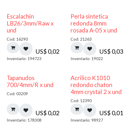
Escalachin
Perla sintetica
LB26/3mm/Raw x
redonda 8mm
und
rosada A-05 x und
Cod: 16290
Cod: 21263
US$
0,02
US$
0,03
Inventario: 194723
Inventario: 19022
50% DESCUENTO
Tapanudos
Acrilico K1010
700/4mm/R x und
redondo chaton
4mm crystal 2 x und
Cod: 03209
Cod: 12390
US$
0,02
US$
0,01
Inventario: 178308
Inventario: 98927