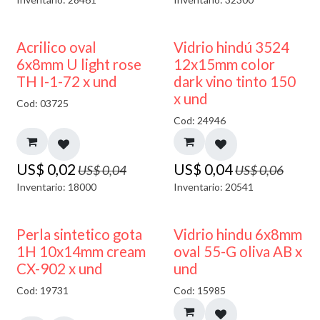
50% DESCUENTO
40% DESCUENTO
Acrilico oval
Vidrio hindú 3524
6x8mm U light rose
12x15mm color
TH I-1-72 x und
dark vino tinto 150
x und
Cod: 03725
Cod: 24946
US$
0,02
US$
0,04
US$
0,04
US$
0,06
Inventario: 18000
Inventario: 20541
50% DESCUENTO
Perla sintetico gota
Vidrio hindu 6x8mm
1H 10x14mm cream
oval 55-G oliva AB x
CX-902 x und
und
Cod: 19731
Cod: 15985