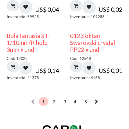
US$
0,04
US$
0,02
Inventario: 89925
Inventario: 109283
Bola fantasia ST-
0123 oktan
1/10mm/R hole
Swarovski crystal
3mm x und
PP22 x und
Cod: 13025
Cod: 12548
US$
0,14
US$
0,01
Inventario: 41378
Inventario: 61881
1
2
3
4
5