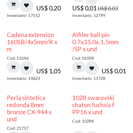
US$
0,20
US$
0,01
US$
0,03
Inventario: 17152
Inventario: 12799
Cadena extension
Alfiler ball pin
160SB/4x5mm/R x
0.7x35.0x.1.5mm
m
/SP x und
Cod: 13246
Cod: 01058
US$
1,05
US$
0,01
Inventario: 10623
Inventario: 13728
Perla sintetica
1028 swarovski
redonda 8mm
chaton fuchsia F
bronze CX-944 x
PP16 x und
und
Cod: 10284
Cod: 21737