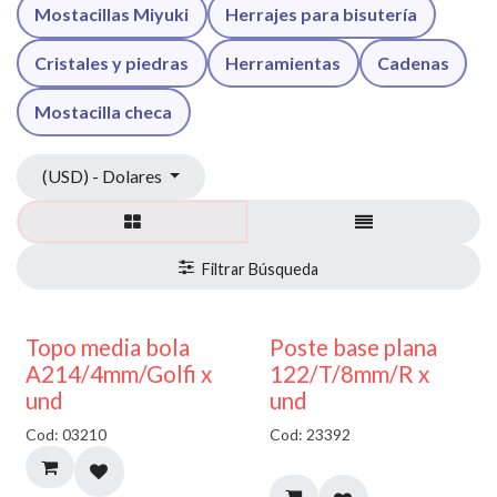
Mostacillas Miyuki
Herrajes para bisutería
Cristales y piedras
Herramientas
Cadenas
Mostacilla checa
(USD) - Dolares
40% DESCUENTO
Topo media bola
Poste base plana
A214/4mm/Golfi x
122/T/8mm/R x
und
und
Cod: 03210
Cod: 23392