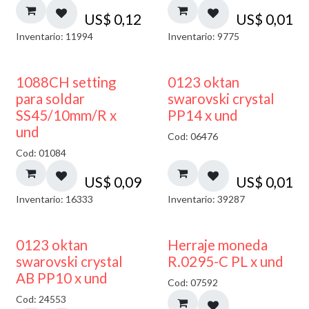
US$
0,12
US$
0,01
Inventario: 11994
Inventario: 9775
1088CH setting
0123 oktan
para soldar
swarovski crystal
SS45/10mm/R x
PP14 x und
und
Cod: 06476
Cod: 01084
US$
0,09
US$
0,01
Inventario: 16333
Inventario: 39287
50% DESCUENTO
0123 oktan
Herraje moneda
swarovski crystal
R.0295-C PL x und
AB PP10 x und
Cod: 07592
Cod: 24553