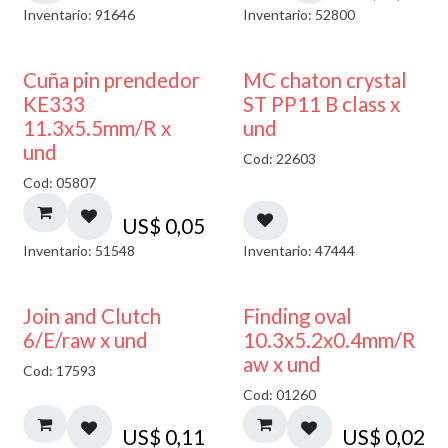
Inventario: 91646
Inventario: 52800
Cuña pin prendedor
MC chaton crystal
KE333
ST PP11 B class x
11.3x5.5mm/R x
und
und
Cod: 22603
Cod: 05807
US$
0,05
Inventario: 51548
Inventario: 47444
Join and Clutch
Finding oval
6/E/raw x und
10.3x5.2x0.4mm/R
aw x und
Cod: 17593
Cod: 01260
US$
0,11
US$
0,02