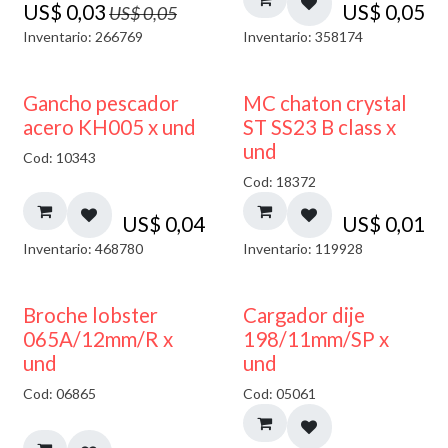
US$
0,03
US$
0,05
US$
0,05
Inventario: 266769
Inventario: 358174
Gancho pescador
MC chaton crystal
acero KH005 x und
ST SS23 B class x
und
Cod: 10343
Cod: 18372
US$
0,04
US$
0,01
Inventario: 468780
Inventario: 119928
50% DESCUENTO
Broche lobster
Cargador dije
065A/12mm/R x
198/11mm/SP x
und
und
Cod: 06865
Cod: 05061