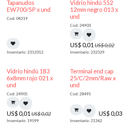
50% DESCUENTO
40% DESCUENTO
Tapanudos
Vidrio hindú 552
EW700/SP x und
12mm negro 013 x
und
Cod: 04219
Cod: 24903
US$
0,01
US$
0,02
Inventario: 2312012
Inventario: 232329
40% DESCUENTO
Vidrio hindú 183
Terminal end cap
6x8mm rojo 021 x
25/C/2mm/Raw x
und
und
Cod: 24905
Cod: 28495
US$
0,01
US$
0,03
US$
0,02
Inventario: 19599
Inventario: 21362