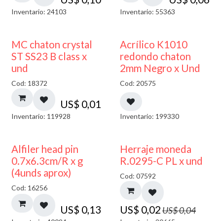
Inventario: 24103
Inventario: 55363
50% DESCUENTO
MC chaton crystal
Acrílico K1010
ST SS23 B class x
redondo chaton
und
2mm Negro x Und
Cod: 18372
Cod: 20575
US$
0,01
Inventario: 119928
Inventario: 199330
50% DESCUENTO
Alfiler head pin
Herraje moneda
0.7x6.3cm/R x g
R.0295-C PL x und
(4unds aprox)
Cod: 07592
Cod: 16256
US$
0,13
US$
0,02
US$
0,04