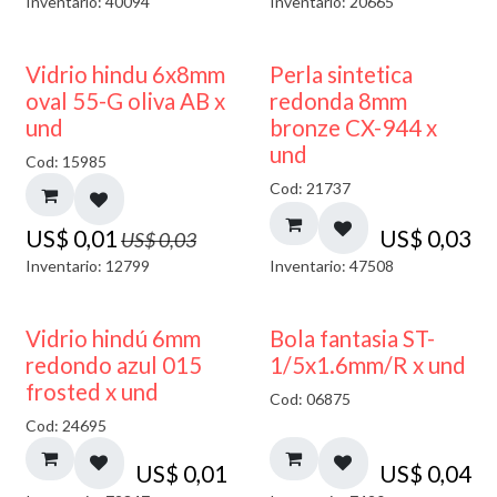
Inventario: 40094
Inventario: 20665
50% DESCUENTO
Vidrio hindu 6x8mm
Perla sintetica
oval 55-G oliva AB x
redonda 8mm
und
bronze CX-944 x
und
Cod: 15985
Cod: 21737
US$
0,01
US$
0,03
US$
0,03
Inventario: 12799
Inventario: 47508
40% DESCUENTO
Vidrio hindú 6mm
Bola fantasia ST-
redondo azul 015
1/5x1.6mm/R x und
frosted x und
Cod: 06875
Cod: 24695
US$
0,01
US$
0,04