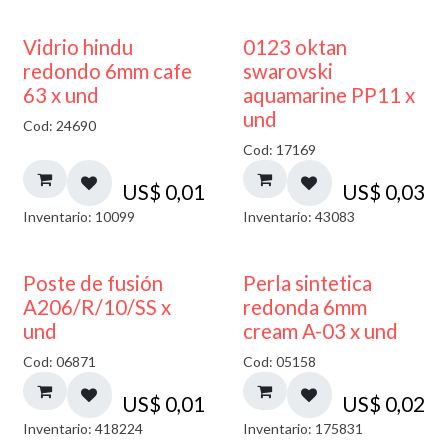
40% DESCUENTO
Vidrio hindu
0123 oktan
redondo 6mm cafe
swarovski
63 x und
aquamarine PP11 x
und
Cod: 24690
Cod: 17169
US$
0,01
US$
0,03
Inventario: 10099
Inventario: 43083
Poste de fusión
Perla sintetica
A206/R/10/SS x
redonda 6mm
und
cream A-03 x und
Cod: 06871
Cod: 05158
US$
0,01
US$
0,02
Inventario: 418224
Inventario: 175831