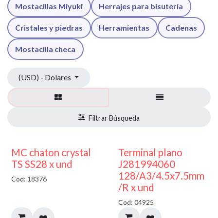
Mostacillas Miyuki
Herrajes para bisutería
Cristales y piedras
Herramientas
Cadenas
Mostacilla checa
(USD) - Dolares
MC chaton crystal
Terminal plano
TS SS28 x und
J281994060
128/A3/4.5x7.5mm
Cod: 18376
/R x und
Cod: 04925