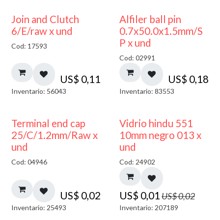
Join and Clutch
Alfiler ball pin
6/E/raw x und
0.7x50.0x1.5mm/S
P x und
Cod: 17593
Cod: 02991
US$
0,11
US$
0,18
Inventario: 56043
Inventario: 83553
40% DESCUENTO
Terminal end cap
Vidrio hindu 551
25/C/1.2mm/Raw x
10mm negro 013 x
und
und
Cod: 04946
Cod: 24902
US$
0,02
US$
0,01
US$
0,02
Inventario: 25493
Inventario: 207189