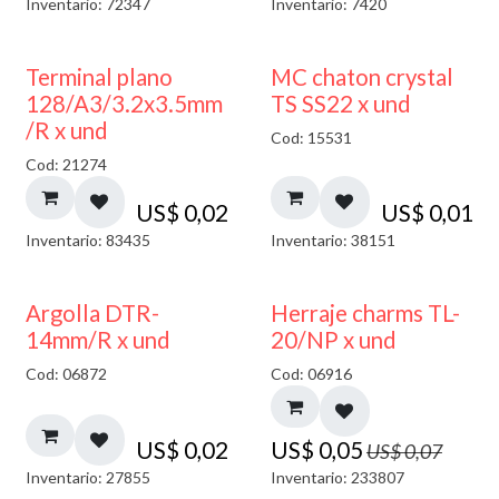
Inventario: 72347
Inventario: 7420
Terminal plano
MC chaton crystal
128/A3/3.2x3.5mm
TS SS22 x und
/R x und
Cod: 15531
Cod: 21274
US$
0,02
US$
0,01
Inventario: 83435
Inventario: 38151
40% DESCUENTO
Argolla DTR-
Herraje charms TL-
14mm/R x und
20/NP x und
Cod: 06872
Cod: 06916
US$
0,02
US$
0,05
US$
0,07
Inventario: 27855
Inventario: 233807