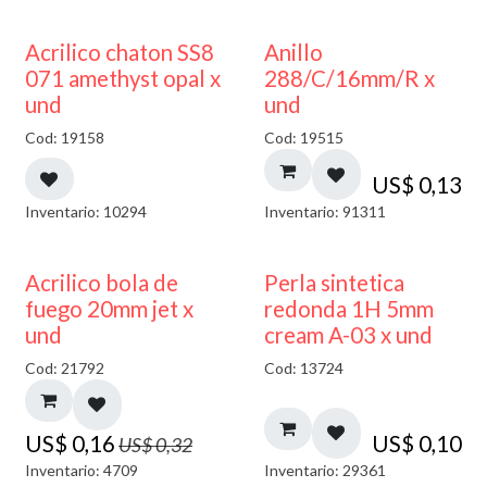
50% DESCUENTO
Acrilico chaton SS8
Anillo
071 amethyst opal x
288/C/16mm/R x
und
und
Cod: 19158
Cod: 19515
US$
0,13
Inventario: 10294
Inventario: 91311
50% DESCUENTO
Acrilico bola de
Perla sintetica
fuego 20mm jet x
redonda 1H 5mm
und
cream A-03 x und
Cod: 21792
Cod: 13724
US$
0,16
US$
0,10
US$
0,32
Inventario: 4709
Inventario: 29361