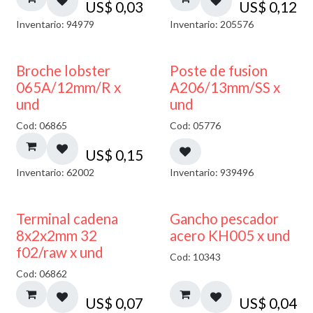
US$
0,03
US$
0,12
Inventario: 94979
Inventario: 205576
Broche lobster
Poste de fusion
065A/12mm/R x
A206/13mm/SS x
und
und
Cod: 06865
Cod: 05776
US$
0,15
Inventario: 62002
Inventario: 939496
Terminal cadena
Gancho pescador
8x2x2mm 32
acero KH005 x und
f02/raw x und
Cod: 10343
Cod: 06862
US$
0,07
US$
0,04