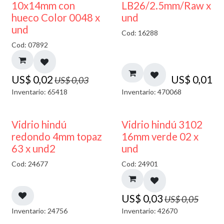
50% DESCUENTO
10x14mm con
LB26/2.5mm/Raw x
hueco Color 0048 x
und
und
Cod: 16288
Cod: 07892
US$
0,02
US$
0,01
US$
0,03
Inventario: 65418
Inventario: 470068
40% DESCUENTO
40% DESCUENTO
Vidrio hindú
Vidrio hindú 3102
redondo 4mm topaz
16mm verde 02 x
63 x und2
und
Cod: 24677
Cod: 24901
US$
0,03
US$
0,05
Inventario: 24756
Inventario: 42670