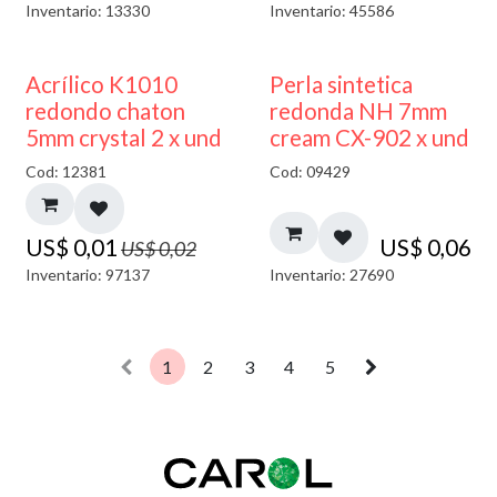
Inventario: 13330
Inventario: 45586
50% DESCUENTO
Acrílico K1010
Perla sintetica
redondo chaton
redonda NH 7mm
5mm crystal 2 x und
cream CX-902 x und
Cod: 12381
Cod: 09429
US$
0,01
US$
0,06
US$
0,02
Inventario: 97137
Inventario: 27690
1
2
3
4
5