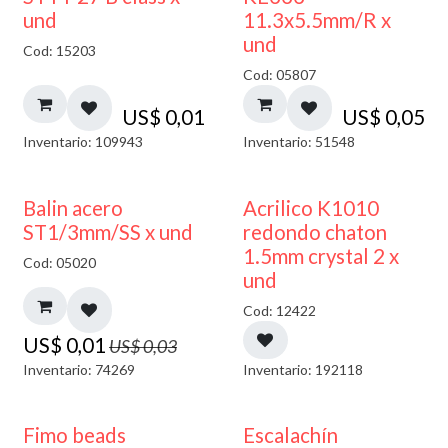
und
11.3x5.5mm/R x
und
Cod: 15203
Cod: 05807
US$
0,01
US$
0,05
Inventario: 109943
Inventario: 51548
50% DESCUENTO
50% DESCUENTO
Balin acero
Acrilico K1010
ST1/3mm/SS x und
redondo chaton
1.5mm crystal 2 x
Cod: 05020
und
Cod: 12422
US$
0,01
US$
0,03
Inventario: 74269
Inventario: 192118
Fimo beads
Escalachín