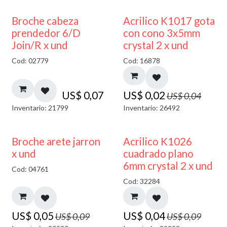
50% DESCUENTO
Broche cabeza
Acrilico K1017 gota
prendedor 6/D
con cono 3x5mm
Join/R x und
crystal 2 x und
Cod: 02779
Cod: 16878
US$
0,07
US$
0,02
US$
0,04
Inventario: 21799
Inventario: 26492
50% DESCUENTO
50% DESCUENTO
Broche arete jarron
Acrilico K1026
x und
cuadrado plano
6mm crystal 2 x und
Cod: 04761
Cod: 32284
US$
0,05
US$
0,04
US$
0,09
US$
0,09