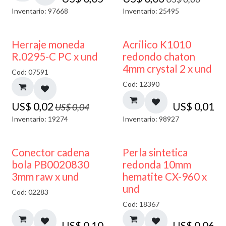
Inventario: 97668
Inventario: 25495
50% DESCUENTO
50% DESCUENTO
Herraje moneda
Acrilico K1010
R.0295-C PC x und
redondo chaton
4mm crystal 2 x und
Cod: 07591
Cod: 12390
US$
0,02
US$
0,01
US$
0,04
Inventario: 19274
Inventario: 98927
Conector cadena
Perla sintetica
bola PB0020830
redonda 10mm
3mm raw x und
hematite CX-960 x
und
Cod: 02283
Cod: 18367
US$
0,10
US$
0,06