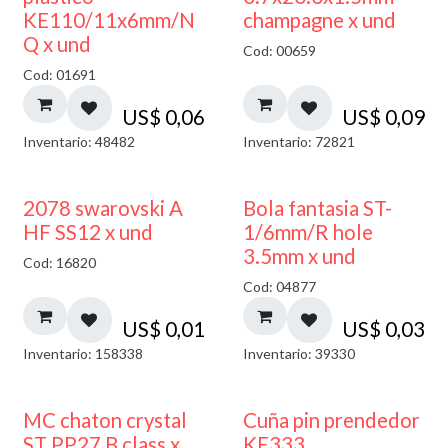
KE110/11x6mm/N
champagne x und
Q x und
Cod: 00659
Cod: 01691
US$
0,06
US$
0,09
Inventario: 48482
Inventario: 72821
2078 swarovski A
Bola fantasia ST-
HF SS12 x und
1/6mm/R hole
3.5mm x und
Cod: 16820
Cod: 04877
US$
0,01
US$
0,03
Inventario: 158338
Inventario: 39330
MC chaton crystal
Cuña pin prendedor
ST PP27 B class x
KE333