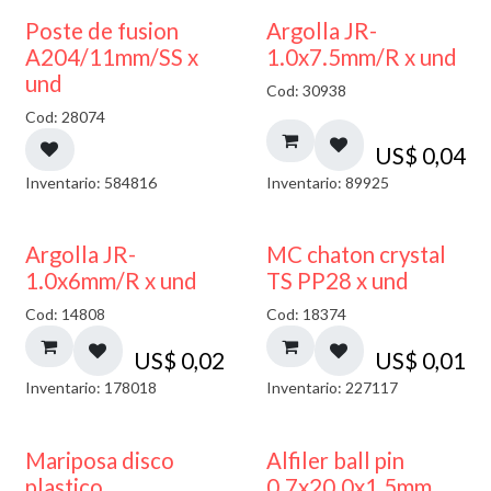
Poste de fusion
Argolla JR-
A204/11mm/SS x
1.0x7.5mm/R x und
und
Cod: 30938
Cod: 28074
US$
0,04
Inventario: 584816
Inventario: 89925
Argolla JR-
MC chaton crystal
1.0x6mm/R x und
TS PP28 x und
Cod: 14808
Cod: 18374
US$
0,02
US$
0,01
Inventario: 178018
Inventario: 227117
Mariposa disco
Alfiler ball pin
plastico
0.7x20.0x1.5mm