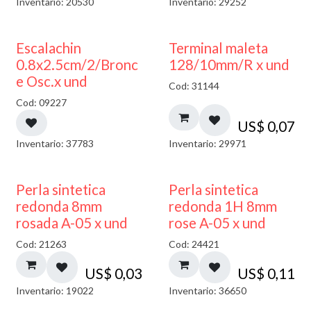
Inventario: 20530
Inventario: 29252
Escalachin
Terminal maleta
0.8x2.5cm/2/Bronc
128/10mm/R x und
e Osc.x und
Cod: 31144
Cod: 09227
US$
0,07
Inventario: 37783
Inventario: 29971
Perla sintetica
Perla sintetica
redonda 8mm
redonda 1H 8mm
rosada A-05 x und
rose A-05 x und
Cod: 21263
Cod: 24421
US$
0,03
US$
0,11
Inventario: 19022
Inventario: 36650