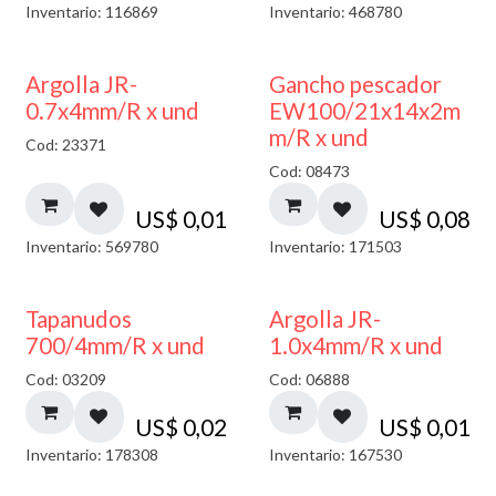
Inventario: 116869
Inventario: 468780
Argolla JR-
Gancho pescador
0.7x4mm/R x und
EW100/21x14x2m
m/R x und
Cod: 23371
Cod: 08473
US$
0,01
US$
0,08
Inventario: 569780
Inventario: 171503
Tapanudos
Argolla JR-
700/4mm/R x und
1.0x4mm/R x und
Cod: 03209
Cod: 06888
US$
0,02
US$
0,01
Inventario: 178308
Inventario: 167530