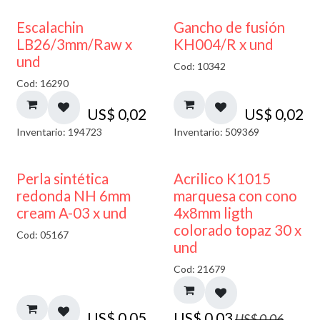
Escalachin
Gancho de fusión
LB26/3mm/Raw x
KH004/R x und
und
Cod: 10342
Cod: 16290
US$
0,02
US$
0,02
Inventario: 194723
Inventario: 509369
50% DESCUENTO
Perla sintética
Acrilico K1015
redonda NH 6mm
marquesa con cono
cream A-03 x und
4x8mm ligth
colorado topaz 30 x
Cod: 05167
und
Cod: 21679
US$
0,05
US$
0,03
US$
0,06