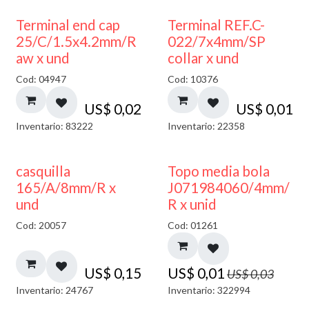
Terminal end cap
Terminal REF.C-
25/C/1.5x4.2mm/R
022/7x4mm/SP
aw x und
collar x und
Cod: 04947
Cod: 10376
US$
0,02
US$
0,01
Inventario: 83222
Inventario: 22358
50% DESCUENTO
casquilla
Topo media bola
165/A/8mm/R x
J071984060/4mm/
und
R x unid
Cod: 20057
Cod: 01261
US$
0,15
US$
0,01
US$
0,03
Inventario: 24767
Inventario: 322994