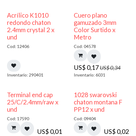
50% DESCUENTO
50% DESCUENTO
Acrílico K1010
Cuero plano
redondo chaton
gamuzado 3mm
2.4mm crystal 2 x
Color Surtido x
und
Metro
Cod: 12406
Cod: 04578
US$
0,17
US$
0,34
Inventario: 290401
Inventario: 6031
Terminal end cap
1028 swarovski
25/C/2.4mm/raw x
chaton montana F
und
PP12 x und
Cod: 17590
Cod: 09404
US$
0,01
US$
0,02