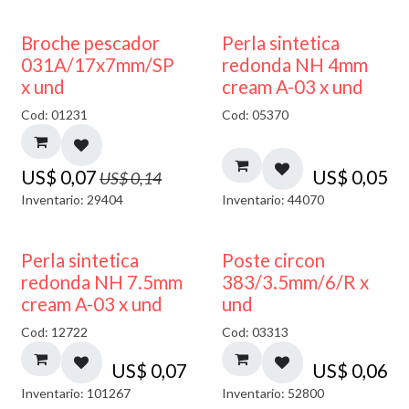
50% DESCUENTO
Broche pescador
Perla sintetica
031A/17x7mm/SP
redonda NH 4mm
x und
cream A-03 x und
Cod: 01231
Cod: 05370
US$
0,07
US$
0,05
US$
0,14
Inventario: 29404
Inventario: 44070
Perla sintetica
Poste circon
redonda NH 7.5mm
383/3.5mm/6/R x
cream A-03 x und
und
Cod: 12722
Cod: 03313
US$
0,07
US$
0,06
Inventario: 101267
Inventario: 52800