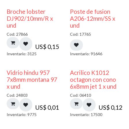
Broche lobster
Poste de fusion
DJ902/10mm/R x
A206-12mm/SS x
und
und
Cod: 27866
Cod: 17765
US$
0,15
Inventario: 3125
Inventario: 91646
40% DESCUENTO
Vidrio hindu 957
Acrilico K1012
7x8mm montana 97
octagon con cono
x und
6x8mm jet 1 x und
Cod: 24803
Cod: 06410
US$
0,01
US$
0,12
Inventario: 9775
Inventario: 17500