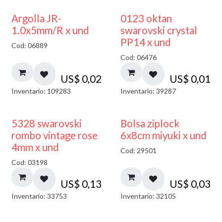
Argolla JR-
0123 oktan
1.0x5mm/R x und
swarovski crystal
PP14 x und
Cod: 06889
Cod: 06476
US$
0,02
US$
0,01
Inventario: 109283
Inventario: 39287
¡NUEVO!
5328 swarovski
Bolsa ziplock
rombo vintage rose
6x8cm miyuki x und
4mm x und
Cod: 29501
Cod: 03198
US$
0,13
US$
0,03
Inventario: 33753
Inventario: 32105