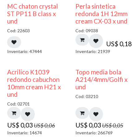
MC chaton crystal
Perla sintetica
ST PP11 B class x
redonda 1H 12mm
und
cream CX-03 x und
Cod: 22603
Cod: 09038
US$
0,18
Inventario: 47444
Inventario: 21939
50% DESCUENTO
40% DESCUENTO
Acrilico K1039
Topo media bola
redondo cabuchon
A214/4mm/Golfi x
10mm cream H21 x
und
und
Cod: 03210
Cod: 02701
US$
0,03
US$
0,03
US$
0,06
US$
0,05
Inventario: 14674
Inventario: 266769