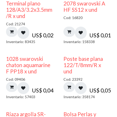
Terminal plano
2078 swarovski A
128/A3/3.2x3.5mm
HF SS12 x und
/R x und
Cod: 16820
Cod: 21274
US$
0,02
US$
0,01
Inventario: 83435
Inventario: 158338
1028 swarovski
Poste base plana
chaton aquamarine
122/T/8mm/R x
F PP18 x und
und
Cod: 09406
Cod: 23392
US$
0,04
US$
0,05
Inventario: 57403
Inventario: 358174
Riaza argolla SR-
Bolsa Perlas y