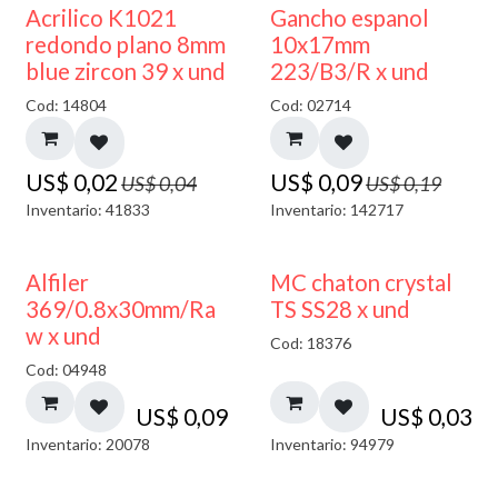
50% DESCUENTO
50% DESCUENTO
Acrilico K1021
Gancho espanol
redondo plano 8mm
10x17mm
blue zircon 39 x und
223/B3/R x und
Cod: 14804
Cod: 02714
US$
0,02
US$
0,09
US$
0,04
US$
0,19
Inventario: 41833
Inventario: 142717
Alfiler
MC chaton crystal
369/0.8x30mm/Ra
TS SS28 x und
w x und
Cod: 18376
Cod: 04948
US$
0,09
US$
0,03
Inventario: 20078
Inventario: 94979