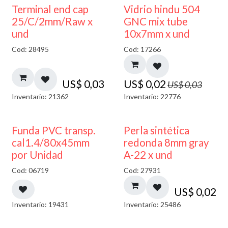
40% DESCUENTO
Terminal end cap
Vidrio hindu 504
25/C/2mm/Raw x
GNC mix tube
und
10x7mm x und
Cod: 28495
Cod: 17266
US$
0,03
US$
0,02
US$
0,03
Inventario: 21362
Inventario: 22776
Funda PVC transp.
Perla sintética
cal1.4/80x45mm
redonda 8mm gray
por Unidad
A-22 x und
Cod: 06719
Cod: 27931
US$
0,02
Inventario: 19431
Inventario: 25486