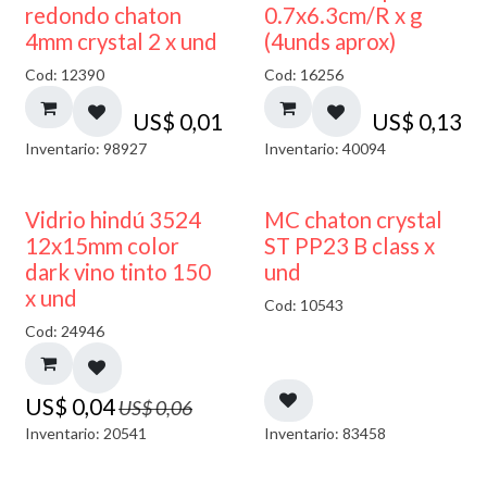
50% DESCUENTO
redondo chaton
0.7x6.3cm/R x g
4mm crystal 2 x und
(4unds aprox)
Cod: 12390
Cod: 16256
US$
0,01
US$
0,13
Inventario: 98927
Inventario: 40094
40% DESCUENTO
Vidrio hindú 3524
MC chaton crystal
12x15mm color
ST PP23 B class x
dark vino tinto 150
und
x und
Cod: 10543
Cod: 24946
US$
0,04
US$
0,06
Inventario: 20541
Inventario: 83458