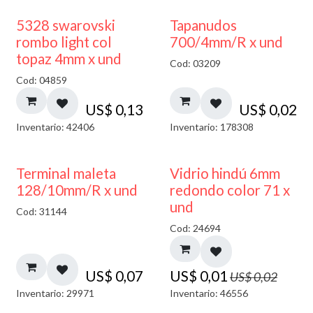
5328 swarovski
Tapanudos
rombo light col
700/4mm/R x und
topaz 4mm x und
Cod: 03209
Cod: 04859
US$
0,13
US$
0,02
Inventario: 42406
Inventario: 178308
40% DESCUENTO
Terminal maleta
Vidrio hindú 6mm
128/10mm/R x und
redondo color 71 x
und
Cod: 31144
Cod: 24694
US$
0,07
US$
0,01
US$
0,02
Inventario: 29971
Inventario: 46556