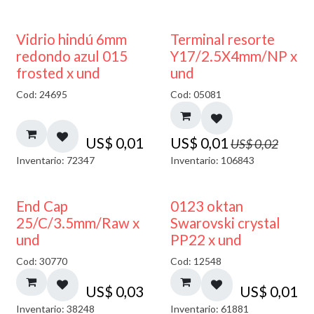
40% DESCUENTO
50% DESCUENTO
Vidrio hindú 6mm
Terminal resorte
redondo azul 015
Y17/2.5X4mm/NP x
frosted x und
und
Cod: 24695
Cod: 05081
US$
0,01
US$
0,01
US$
0,02
Inventario: 72347
Inventario: 106843
End Cap
0123 oktan
25/C/3.5mm/Raw x
Swarovski crystal
und
PP22 x und
Cod: 30770
Cod: 12548
US$
0,03
US$
0,01
Inventario: 38248
Inventario: 61881