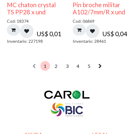
MC chaton crystal
Pin broche militar
TS PP28 x und
A102/7mm/R x und
Cod: 18374
Cod: 06869
US$
0,01
US$
0,04
Inventario: 227198
Inventario: 28461
1
2
3
4
5