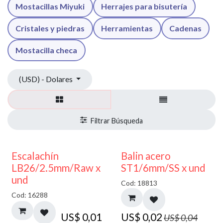
Mostacillas Miyuki
Herrajes para bisutería
Cristales y piedras
Herramientas
Cadenas
Mostacilla checa
(USD) - Dolares
50% DESCUENTO
Escalachín
Balin acero
LB26/2.5mm/Raw x
ST1/6mm/SS x und
und
Cod: 18813
Cod: 16288
US$
0,01
US$
0,02
US$
0,04