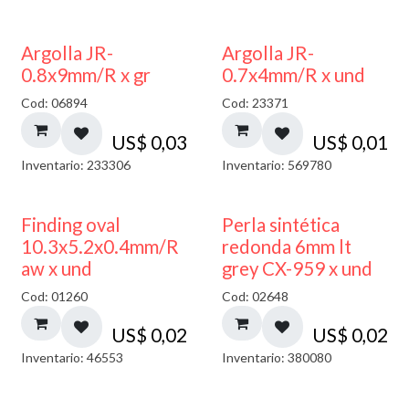
Argolla JR-
Argolla JR-
0.8x9mm/R x gr
0.7x4mm/R x und
Cod: 06894
Cod: 23371
US$
0,03
US$
0,01
Inventario: 233306
Inventario: 569780
Finding oval
Perla sintética
10.3x5.2x0.4mm/R
redonda 6mm lt
aw x und
grey CX-959 x und
Cod: 01260
Cod: 02648
US$
0,02
US$
0,02
Inventario: 46553
Inventario: 380080