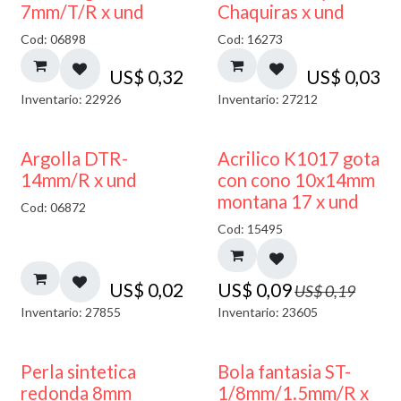
7mm/T/R x und
Chaquiras x und
Cod: 06898
Cod: 16273
US$
0,32
US$
0,03
Inventario: 22926
Inventario: 27212
50% DESCUENTO
Argolla DTR-
Acrilico K1017 gota
14mm/R x und
con cono 10x14mm
montana 17 x und
Cod: 06872
Cod: 15495
US$
0,02
US$
0,09
US$
0,19
Inventario: 27855
Inventario: 23605
Perla sintetica
Bola fantasia ST-
redonda 8mm
1/8mm/1.5mm/R x