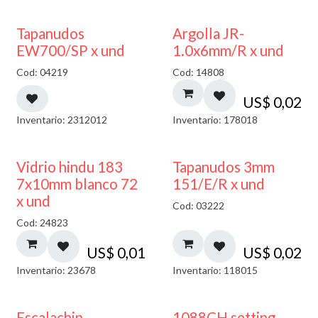
50% DESCUENTO
Tapanudos
Argolla JR-
EW700/SP x und
1.0x6mm/R x und
Cod: 04219
Cod: 14808
US$
0,02
Inventario: 2312012
Inventario: 178018
40% DESCUENTO
Vidrio hindu 183
Tapanudos 3mm
7x10mm blanco 72
151/E/R x und
x und
Cod: 03222
Cod: 24823
US$
0,01
US$
0,02
Inventario: 23678
Inventario: 118015
Escalachin
1088CH setting