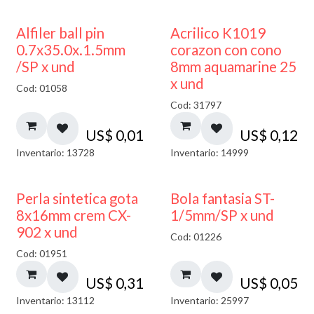
Alfiler ball pin
Acrilico K1019
0.7x35.0x.1.5mm
corazon con cono
/SP x und
8mm aquamarine 25
x und
Cod: 01058
Cod: 31797
US$
0,01
US$
0,12
Inventario: 13728
Inventario: 14999
Perla sintetica gota
Bola fantasia ST-
8x16mm crem CX-
1/5mm/SP x und
902 x und
Cod: 01226
Cod: 01951
US$
0,31
US$
0,05
Inventario: 13112
Inventario: 25997