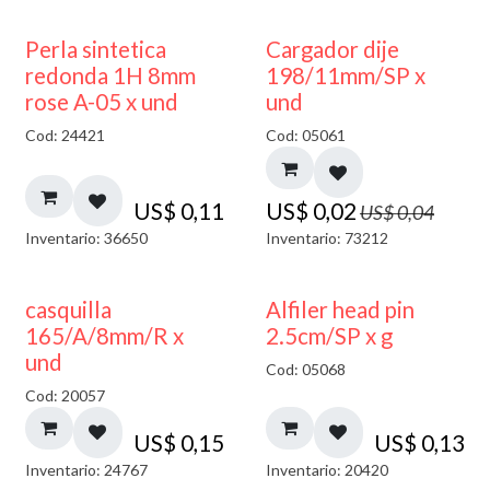
50% DESCUENTO
Perla sintetica
Cargador dije
redonda 1H 8mm
198/11mm/SP x
rose A-05 x und
und
Cod: 24421
Cod: 05061
US$
0,11
US$
0,02
US$
0,04
Inventario: 36650
Inventario: 73212
casquilla
Alfiler head pin
165/A/8mm/R x
2.5cm/SP x g
und
Cod: 05068
Cod: 20057
US$
0,15
US$
0,13
Inventario: 24767
Inventario: 20420