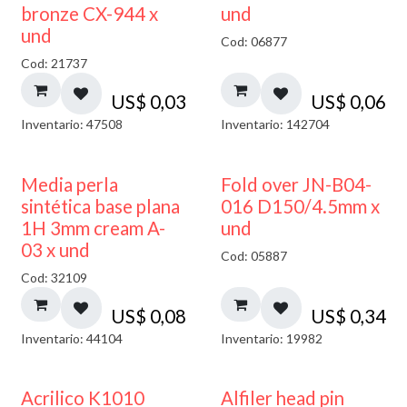
bronze CX-944 x
und
und
Cod: 06877
Cod: 21737
US$
0,03
US$
0,06
Inventario: 47508
Inventario: 142704
Media perla
Fold over JN-B04-
sintética base plana
016 D150/4.5mm x
1H 3mm cream A-
und
03 x und
Cod: 05887
Cod: 32109
US$
0,08
US$
0,34
Inventario: 44104
Inventario: 19982
Acrilico K1010
Alfiler head pin