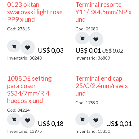
50% DESCUENTO
0123 oktan
Terminal resorte
swarovski light rose
Y11/3X4.5mm/NP x
PP9 x und
und
Cod: 27815
Cod: 05080
US$
0,03
US$
0,01
US$
0,02
Inventario: 30240
Inventario: 36889
1088DE setting
Terminal end cap
para coser
25/C/2.4mm/raw x
SS34/7mm/R 4
und
huecos x und
Cod: 17590
Cod: 04224
US$
0,18
US$
0,01
Inventario: 13975
Inventario: 13330