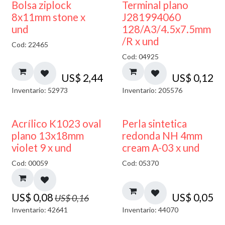
¡NUEVO!
Bolsa ziplock
Terminal plano
8x11mm stone x
J281994060
und
128/A3/4.5x7.5mm
/R x und
Cod: 22465
Cod: 04925
US$
2,44
US$
0,12
Inventario: 52973
Inventario: 205576
50% DESCUENTO
Acrílico K1023 oval
Perla sintetica
plano 13x18mm
redonda NH 4mm
violet 9 x und
cream A-03 x und
Cod: 00059
Cod: 05370
US$
0,08
US$
0,05
US$
0,16
Inventario: 42641
Inventario: 44070