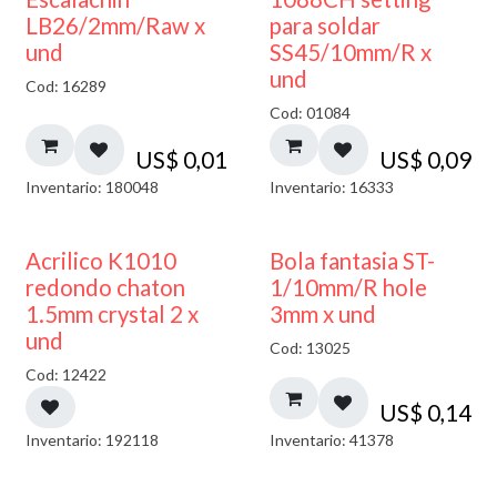
LB26/2mm/Raw x
para soldar
und
SS45/10mm/R x
und
Cod: 16289
Cod: 01084
US$
0,01
US$
0,09
Inventario: 180048
Inventario: 16333
50% DESCUENTO
Acrilico K1010
Bola fantasia ST-
redondo chaton
1/10mm/R hole
1.5mm crystal 2 x
3mm x und
und
Cod: 13025
Cod: 12422
US$
0,14
Inventario: 192118
Inventario: 41378