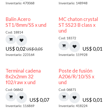
Inventario: 470068
Inventario: 148948
50% DESCUENTO
Balin Acero
MC chaton crystal
ST1/8mm/SS x und
ST SS23 B class x
und
Cod: 18814
Cod: 18372
US$
0,02
US$
0,01
US$
0,05
Inventario: 223164
Inventario: 119928
Terminal cadena
Poste de fusión
8x2x2mm 32
A206/R/10/SS x
f02/raw x und
und
Cod: 06862
Cod: 06871
US$
0,07
US$
0,01
Inventario: 116869
Inventario: 418224