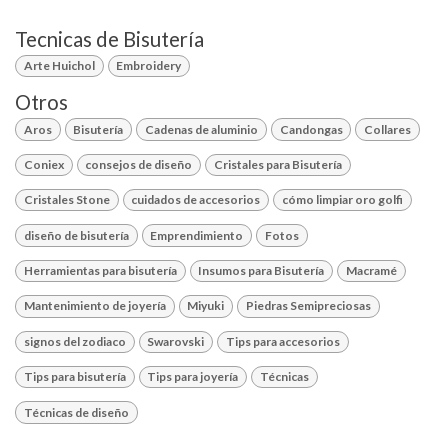
Tecnicas de Bisutería
Arte Huichol
Embroidery
Otros
Aros
Bisutería
Cadenas de aluminio
Candongas
Collares
Coniex
consejos de diseño
Cristales para Bisutería
Cristales Stone
cuidados de accesorios
cómo limpiar oro golfi
diseño de bisutería
Emprendimiento
Fotos
Herramientas para bisutería
Insumos para Bisutería
Macramé
Mantenimiento de joyería
Miyuki
Piedras Semipreciosas
signos del zodiaco
Swarovski
Tips para accesorios
Tips para bisutería
Tips para joyería
Técnicas
Técnicas de diseño