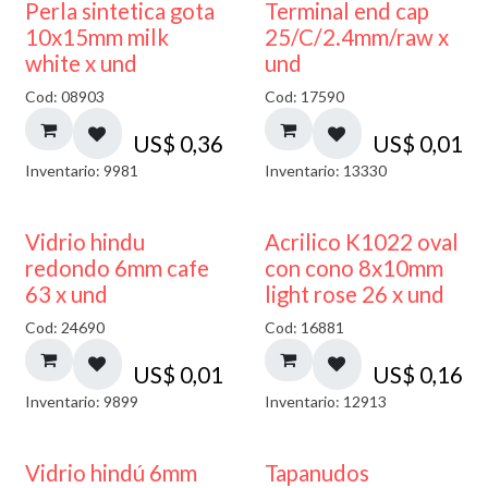
Perla sintetica gota
Terminal end cap
10x15mm milk
25/C/2.4mm/raw x
white x und
und
Cod: 08903
Cod: 17590
US$
0,36
US$
0,01
Inventario: 9981
Inventario: 13330
40% DESCUENTO
Vidrio hindu
Acrilico K1022 oval
redondo 6mm cafe
con cono 8x10mm
63 x und
light rose 26 x und
Cod: 24690
Cod: 16881
US$
0,01
US$
0,16
Inventario: 9899
Inventario: 12913
Vidrio hindú 6mm
Tapanudos