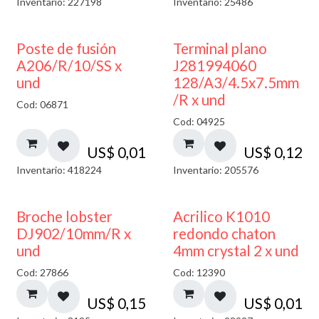
Inventario: 227198
Inventario: 25486
Poste de fusión
Terminal plano
A206/R/10/SS x
J281994060
und
128/A3/4.5x7.5mm
/R x und
Cod: 06871
Cod: 04925
US$
0,01
US$
0,12
Inventario: 418224
Inventario: 205576
50% DESCUENTO
Broche lobster
Acrilico K1010
DJ902/10mm/R x
redondo chaton
und
4mm crystal 2 x und
Cod: 27866
Cod: 12390
US$
0,15
US$
0,01