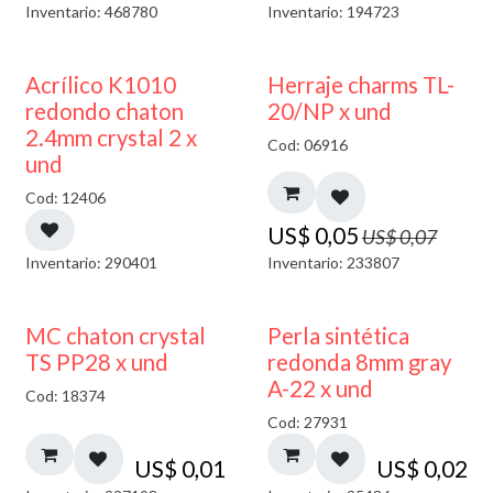
Inventario: 468780
Inventario: 194723
50% DESCUENTO
40% DESCUENTO
Acrílico K1010
Herraje charms TL-
redondo chaton
20/NP x und
2.4mm crystal 2 x
Cod: 06916
und
Cod: 12406
US$
0,05
US$
0,07
Inventario: 290401
Inventario: 233807
MC chaton crystal
Perla sintética
TS PP28 x und
redonda 8mm gray
A-22 x und
Cod: 18374
Cod: 27931
US$
0,01
US$
0,02