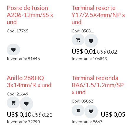
50% DESCUENTO
Poste de fusion
Terminal resorte
A206-12mm/SS x
Y17/2.5X4mm/NP x
und
und
Cod: 17765
Cod: 05081
US$
0,01
US$
0,02
Inventario: 91646
Inventario: 106843
50% DESCUENTO
Anillo 288HQ
Terminal redonda
3x14mm/R x und
BA6/1.5/1.2mm/SP
x und
Cod: 21649
Cod: 05062
US$
0,10
US$
0,05
US$
0,21
Inventario: 72790
Inventario: 9667