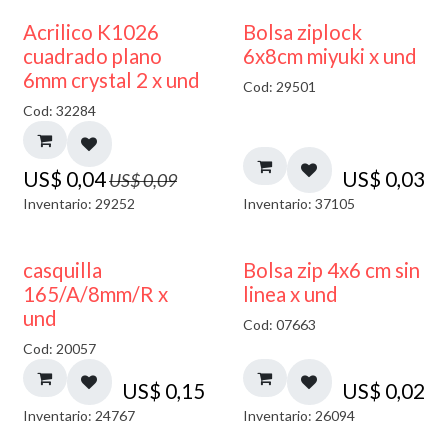
50% DESCUENTO
¡NUEVO!
Acrilico K1026
Bolsa ziplock
cuadrado plano
6x8cm miyuki x und
6mm crystal 2 x und
Cod: 29501
Cod: 32284
US$
0,04
US$
0,03
US$
0,09
Inventario: 29252
Inventario: 37105
casquilla
Bolsa zip 4x6 cm sin
165/A/8mm/R x
linea x und
und
Cod: 07663
Cod: 20057
US$
0,15
US$
0,02
Inventario: 24767
Inventario: 26094