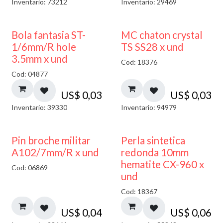
Inventario: 73212
Inventario: 29469
Bola fantasia ST-
MC chaton crystal
1/6mm/R hole
TS SS28 x und
3.5mm x und
Cod: 18376
Cod: 04877
US$
0,03
US$
0,03
Inventario: 39330
Inventario: 94979
Pin broche militar
Perla sintetica
A102/7mm/R x und
redonda 10mm
hematite CX-960 x
Cod: 06869
und
Cod: 18367
US$
0,04
US$
0,06