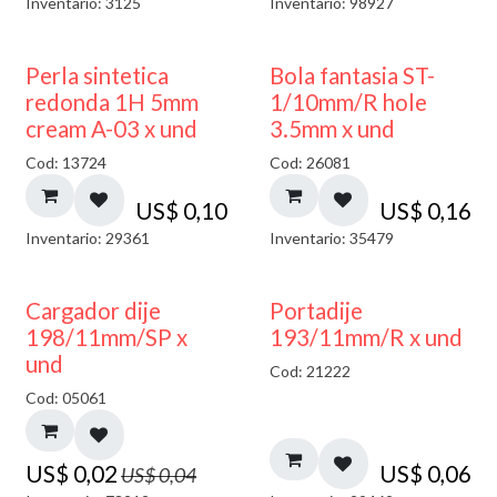
Inventario: 3125
Inventario: 98927
Perla sintetica
Bola fantasia ST-
redonda 1H 5mm
1/10mm/R hole
cream A-03 x und
3.5mm x und
Cod: 13724
Cod: 26081
US$
0,10
US$
0,16
Inventario: 29361
Inventario: 35479
50% DESCUENTO
Cargador dije
Portadije
198/11mm/SP x
193/11mm/R x und
und
Cod: 21222
Cod: 05061
US$
0,02
US$
0,06
US$
0,04