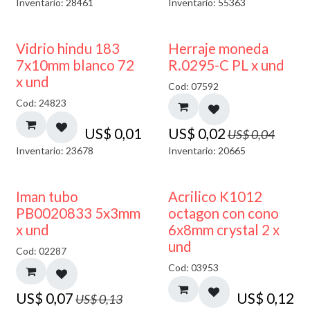
Inventario: 28461
Inventario: 55363
40% DESCUENTO
50% DESCUENTO
Vidrio hindu 183
Herraje moneda
7x10mm blanco 72
R.0295-C PL x und
x und
Cod: 07592
Cod: 24823
US$
0,01
US$
0,02
US$
0,04
Inventario: 23678
Inventario: 20665
50% DESCUENTO
Iman tubo
Acrilico K1012
PB0020833 5x3mm
octagon con cono
x und
6x8mm crystal 2 x
und
Cod: 02287
Cod: 03953
US$
0,07
US$
0,12
US$
0,13