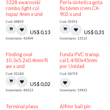
5328 swarovski
Perla sintetica gota
rombo light col
8x16mm crem CX-
topaz 4mm x und
902 x und
Cod: 04859
Cod: 01951
US$
0,13
US$
0,31
Inventario: 42404
Inventario: 13112
Finding oval
Funda PVC transp.
10.3x5.2x0.4mm/R
cal1.4/80x45mm
aw x und
por Unidad
Cod: 01260
Cod: 06719
US$
0,02
Inventario: 46553
Inventario: 19431
Terminal plano
Alfiler ball pin