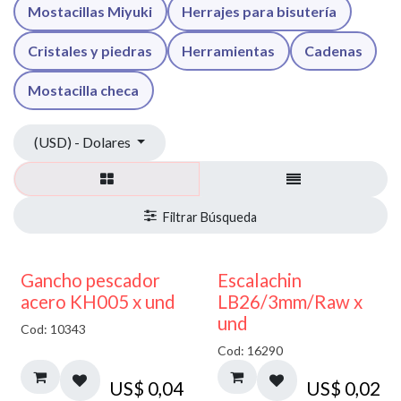
Mostacillas Miyuki
Herrajes para bisutería
Cristales y piedras
Herramientas
Cadenas
Mostacilla checa
(USD) - Dolares
Gancho pescador
Escalachin
acero KH005 x und
LB26/3mm/Raw x
und
Cod: 10343
Cod: 16290
US$
0,04
US$
0,02