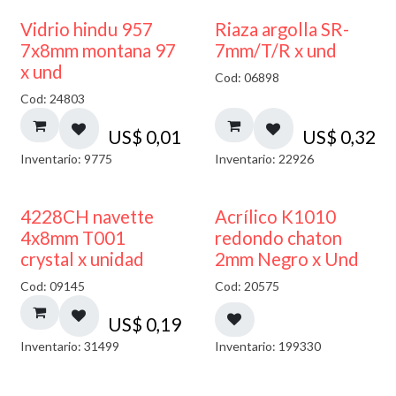
40% DESCUENTO
Vidrio hindu 957
Riaza argolla SR-
7x8mm montana 97
7mm/T/R x und
x und
Cod: 06898
Cod: 24803
US$
0,01
US$
0,32
Inventario: 9775
Inventario: 22926
50% DESCUENTO
4228CH navette
Acrílico K1010
4x8mm T001
redondo chaton
crystal x unidad
2mm Negro x Und
Cod: 09145
Cod: 20575
US$
0,19
Inventario: 31499
Inventario: 199330