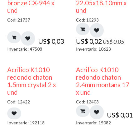
50% DESCUENTO
bronze CX-944 x
22.05x18.10mm x
und
und
Cod: 21737
Cod: 10293
US$
0,03
US$
0,02
US$
0,05
Inventario: 47508
Inventario: 10623
50% DESCUENTO
50% DESCUENTO
Acrilico K1010
Acrilico K1010
redondo chaton
redondo chaton
1.5mm crystal 2 x
2.4mm montana 17
und
x und
Cod: 12422
Cod: 12403
US$
0,01
Inventario: 192118
Inventario: 15082