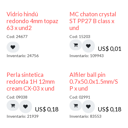
40% DESCUENTO
Vidrio hindú
MC chaton crystal
redondo 4mm topaz
ST PP27 B class x
63 x und2
und
Cod: 24677
Cod: 15203
US$
0,01
Inventario: 24756
Inventario: 109943
Perla sintetica
Alfiler ball pin
redonda 1H 12mm
0.7x50.0x1.5mm/S
cream CX-03 x und
P x und
Cod: 09038
Cod: 02991
US$
0,18
US$
0,18
Inventario: 21939
Inventario: 83553