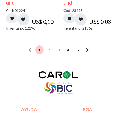
und
und
Cod: 01224
Cod: 28495
US$
0,10
US$
0,03
Inventario: 12296
Inventario: 21362
1
2
3
4
5
AYUDA
LEGAL