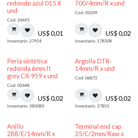
40% DESCUENTO
redondo azul 015 X
700/4mm/R x und
und
Cod: 03209
Cod: 24693
US$
0,01
US$
0,02
Inventario: 27954
Inventario: 178308
Perla sintética
Argolla DTR-
redonda 6mm lt
14mm/R x und
grey CX-959 x und
Cod: 06872
Cod: 02648
US$
0,02
US$
0,02
Inventario: 380080
Inventario: 27855
Anillo
Terminal end cap
288/E/14mm/R x
25/C/2mm/Raw x