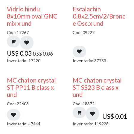
50% DESCUENTO
Vidrio hindu
Escalachin
8x10mm oval GNC
0.8x2.5cm/2/Bronc
mix x und
e Osc.x und
Cod: 17267
Cod: 09227
US$
0,03
US$
0,06
Inventario: 17220
Inventario: 37783
MC chaton crystal
MC chaton crystal
ST PP11 B class x
ST SS23 B class x
und
und
Cod: 22603
Cod: 18372
US$
0,01
Inventario: 47444
Inventario: 119928