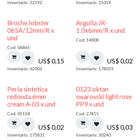
Inventario: 22192
Inventario: 21014
Broche lobster
Argolla JR-
065A/12mm/R x
1.0x6mm/R x und
und
Cod: 14808
Cod: 06865
US$
0,15
US$
0,02
Inventario: 62002
Inventario: 178019
Perla sintetica
0123 oktan
redonda 6mm
swarovski light rose
cream A-03 x und
PP9 x und
Cod: 05158
Cod: 27815
US$
0,02
US$
0,03
Inventario: 175831
Inventario: 30240