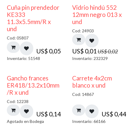
40% DESCUENTO
Cuña pin prendedor
Vidrio hindú 552
KE333
12mm negro 013 x
11.3x5.5mm/R x
und
und
Cod: 24903
Cod: 05807
US$
0,05
US$
0,01
US$
0,02
Inventario: 51548
Inventario: 232329
AGOTADO
Gancho frances
Carrete 4x2cm
ER418/13.2x10mm
blanco x und
/R x und
Cod: 14867
Cod: 12238
US$
0,14
US$
0,44
Agotado en Bodega
Inventario: 66166