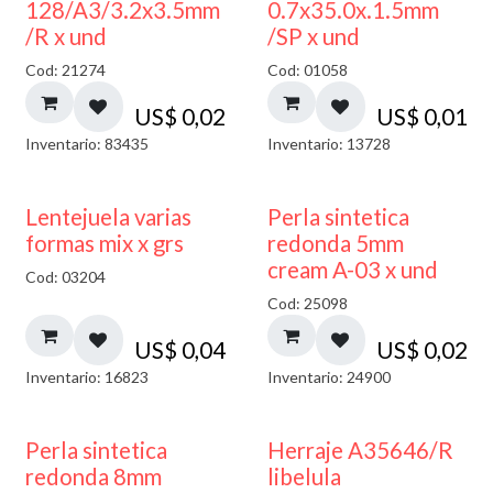
128/A3/3.2x3.5mm
0.7x35.0x.1.5mm
/R x und
/SP x und
Cod: 21274
Cod: 01058
US$
0,02
US$
0,01
Inventario: 83435
Inventario: 13728
Lentejuela varias
Perla sintetica
formas mix x grs
redonda 5mm
cream A-03 x und
Cod: 03204
Cod: 25098
US$
0,04
US$
0,02
Inventario: 16823
Inventario: 24900
Perla sintetica
Herraje A35646/R
redonda 8mm
libelula