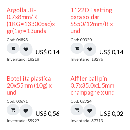
Argolla JR-
1122DE setting
0.7x8mm/R
para soldar
(1KG=13300psc)x
SS50/12mm/R x
gr(1gr=13unds
und
Cod: 06893
Cod: 00320
US$
0,14
US$
0,14
Inventario: 18218
Inventario: 18296
Botellita plastica
Alfiler ball pin
20x55mm (10g) x
0.7x35.0x1.5mm
und
champagne x und
Cod: 00691
Cod: 02724
US$
0,56
US$
0,02
Inventario: 55927
Inventario: 37713