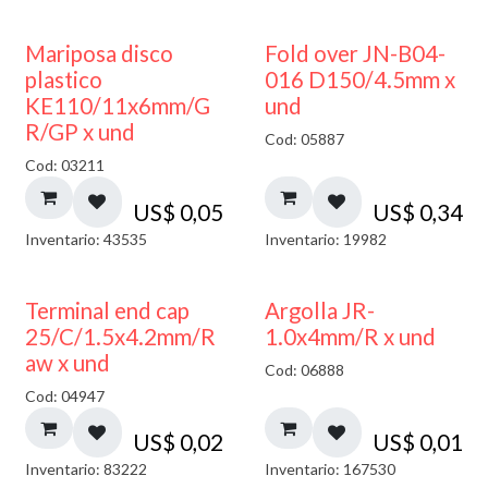
Mariposa disco
Fold over JN-B04-
plastico
016 D150/4.5mm x
KE110/11x6mm/G
und
R/GP x und
Cod: 05887
Cod: 03211
US$
0,05
US$
0,34
Inventario: 43535
Inventario: 19982
Terminal end cap
Argolla JR-
25/C/1.5x4.2mm/R
1.0x4mm/R x und
aw x und
Cod: 06888
Cod: 04947
US$
0,02
US$
0,01
Inventario: 83222
Inventario: 167530